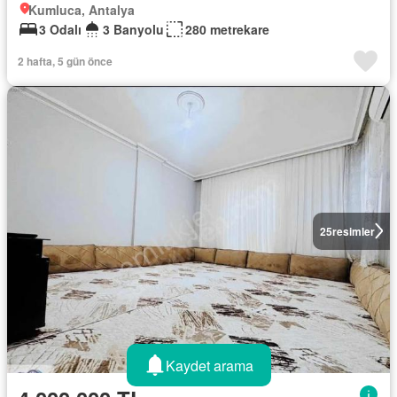
Kumluca, Antalya
3 Odalı
3 Banyolu
280 metrekare
2 hafta, 5 gün önce
25
resimler
Kaydet arama