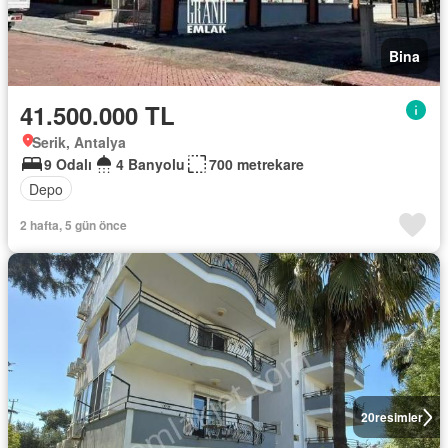
Bina
41.500.000 TL
Serik, Antalya
9 Odalı
4 Banyolu
700 metrekare
Depo
2 hafta, 5 gün önce
20
resimler