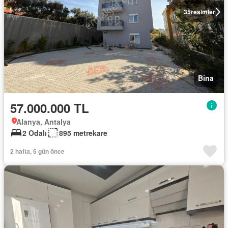
35
resimler
Bina
57.000.000 TL
Alanya, Antalya
2 Odalı
895 metrekare
2 hafta, 5 gün önce