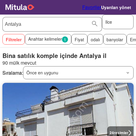
Favoriler
Uyarıları yönet
Ilce
Anahtar kelimeler
Filtreler
1
Fiyat
odalı
banyolar
Em
Bina satılık komple içinde Antalya il
90 mülk mevcut
Sıralama:
Önce en uygunu
24
resimler