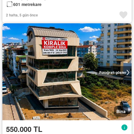
601 metrekare
2 hafta, 5 gün önce
Fotoğrafı göster
Bina
550.000 TL