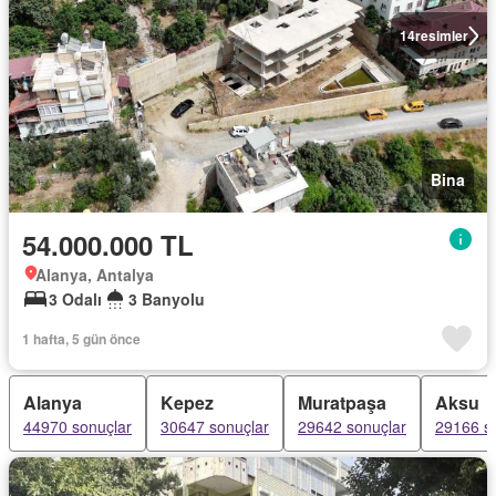
14
resimler
Bina
54.000.000 TL
Alanya, Antalya
3 Odalı
3 Banyolu
1 hafta, 5 gün önce
Alanya
Kepez
Muratpaşa
Aksu
44970 sonuçlar
30647 sonuçlar
29642 sonuçlar
29166 s