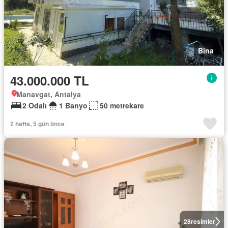
Bina
43.000.000 TL
Manavgat, Antalya
2 Odalı
1 Banyo
50 metrekare
2 hafta, 5 gün önce
28
resimler