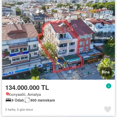
29
resimler
Bina
134.000.000 TL
Konyaalti, Antalya
9 Odalı
900 metrekare
2 hafta, 5 gün önce