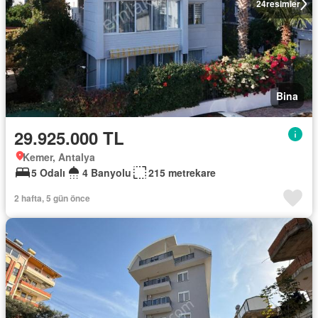
24
resimler
Bina
29.925.000 TL
Kemer, Antalya
5 Odalı
4 Banyolu
215 metrekare
2 hafta, 5 gün önce