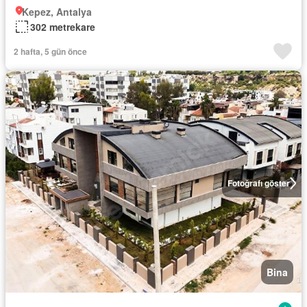
Kepez, Antalya
302 metrekare
2 hafta, 5 gün önce
Fotoğrafı göster
Bina