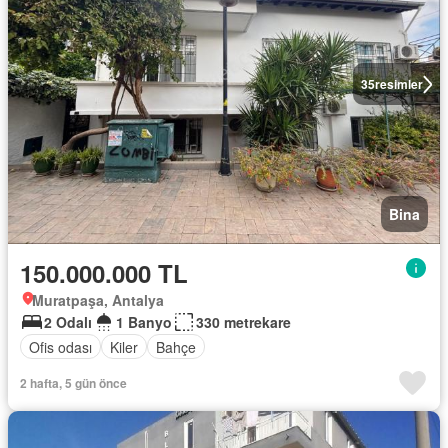
35
resimler
Bina
150.000.000 TL
Muratpaşa, Antalya
2 Odalı
1 Banyo
330 metrekare
Ofis odası
Kiler
Bahçe
2 hafta, 5 gün önce