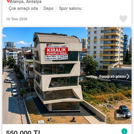
Alanya, Antalya
Çok amaçlı oda
Depo
Spor salonu
10 Tem 2026
Fotoğrafı göster
Bina
550.000 TL