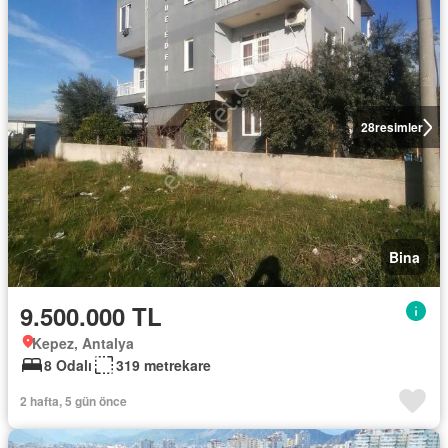
28
resimler
Bina
9.500.000 TL
Kepez, Antalya
8 Odalı
319 metrekare
2 hafta, 5 gün önce