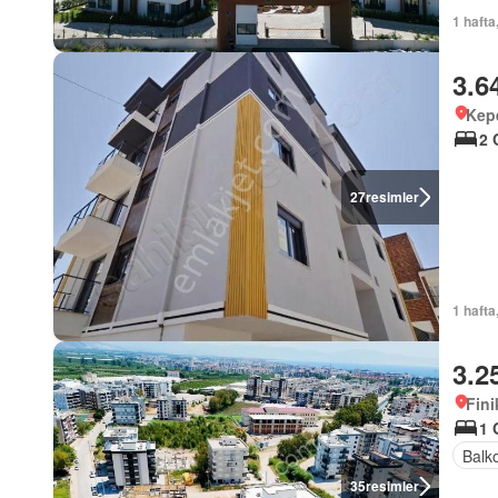
1 hafta
3.6
Kepe
2 
27
resimler
1 hafta
3.2
Fini
1 
Balk
35
resimler