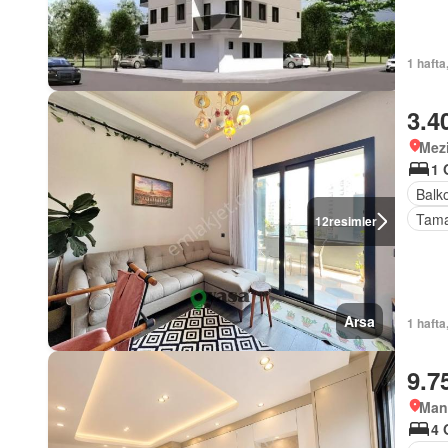
1 hafta
3.4
Mezi
1 
Balk
Tama
12
resimler
Arsa
1 hafta
9.7
Man
4 