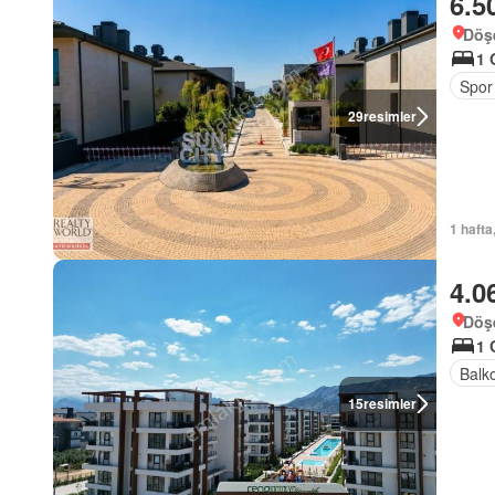
6.5
Döşe
1 
Spor
29
resimler
1 hafta
4.0
Döşe
1 
Balk
15
resimler