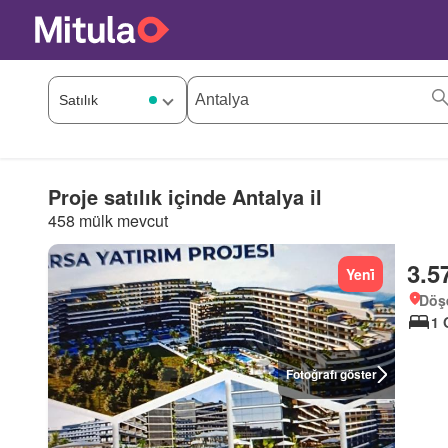
Proje satılık içinde Antalya il
458 mülk mevcut
3.5
Yeni̇
Döşe
1 
Fotoğrafı göster