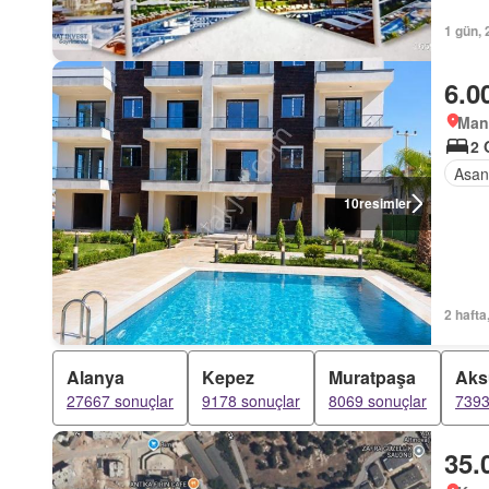
1 gün, 
6.0
Man
2 
Asan
10
resimler
2 hafta
Alanya
Kepez
Muratpaşa
Aks
27667 sonuçlar
9178 sonuçlar
8069 sonuçlar
7393
35.