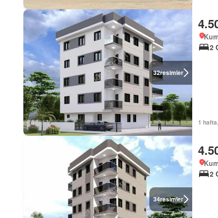
4.5
Kum
2 
32
resimler
1 hafta
4.5
Kum
2 
34
resimler