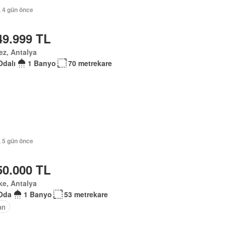
, 4 gün önce
49.999 TL
z, Antalya
Odalı
1 Banyo
70 metrekare
, 5 gün önce
50.000 TL
ke, Antalya
Oda
1 Banyo
53 metrekare
on