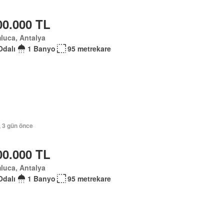
00.000 TL
luca, Antalya
Odalı
1 Banyo
95 metrekare
, 3 gün önce
00.000 TL
luca, Antalya
Odalı
1 Banyo
95 metrekare