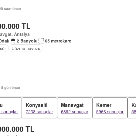
20 saat önce
00.000 TL
avgat, Antalya
Odalı
2 Banyolu
65 metrekare
sör
Uüzme havuzu
, 5 gün önce
u
Konyaalti
Manavgat
Kemer
K
 sonuçlar
7238 sonuçlar
6892 sonuçlar
5966 sonuçlar
58
000.000 TL