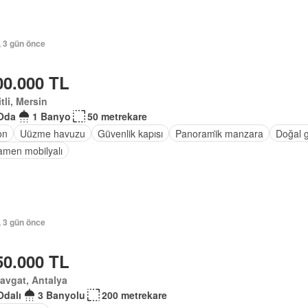
, 3 gün önce
00.000 TL
tli, Mersin
Oda
1 Banyo
50 metrekare
on
Uüzme havuzu
Güvenlik kapısı
Panorami̇k manzara
Doğal 
men mobilyalı
, 3 gün önce
50.000 TL
avgat, Antalya
Odalı
3 Banyolu
200 metrekare