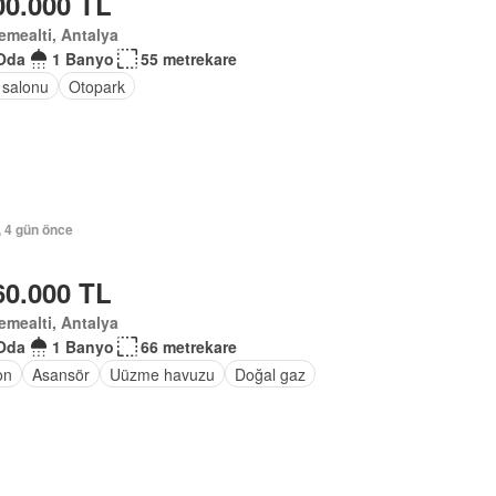
00.000 TL
mealti, Antalya
Oda
1 Banyo
55 metrekare
 salonu
Otopark
, 4 gün önce
60.000 TL
mealti, Antalya
Oda
1 Banyo
66 metrekare
on
Asansör
Uüzme havuzu
Doğal gaz