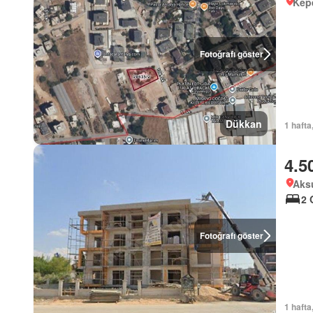
Kepe
Fotoğrafı göster
Dükkan
1 hafta
4.5
Aksu
2 
Fotoğrafı göster
1 hafta