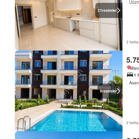
Uüzm
21
resimler
2 hafta
5.7
Man
1 
Asan
9
resimler
2 hafta