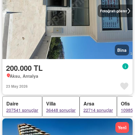
Fotoğrafı göster
Bina
200.000 TL
Aksu, Antalya
23 May 2026
Daire
Villa
Arsa
Ofis
207541 sonuçlar
36448 sonuçlar
22714 sonuçlar
10985 
Yeni̇