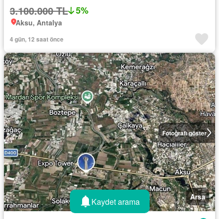
3.100.000 TL
5%
Aksu, Antalya
4 gün, 12 saat önce
Fotoğrafı göster
Arsa
Kaydet arama