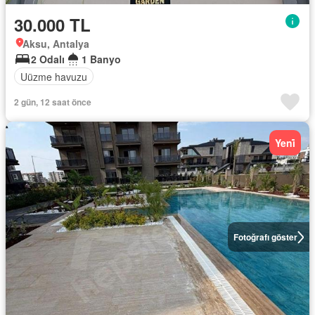
30.000 TL
Aksu, Antalya
2 Odalı
1 Banyo
Uüzme havuzu
2 gün, 12 saat önce
Yeni̇
Fotoğrafı göster