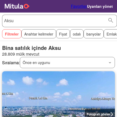
Favoriler
Uyarıları yönet
Filtreler
Anahtar kelimeler
Fiyat
odalı
banyolar
Emlak
Bina satılık içinde Aksu
28.809 mülk mevcut
Sıralama:
Önce en uygunu
Fotoğrafı göster