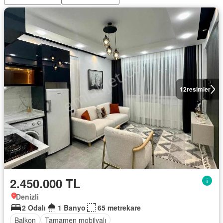
12
resimler
2.450.000 TL
Denizli
2 Odalı
1 Banyo
65 metrekare
Balkon
Tamamen mobilyalı