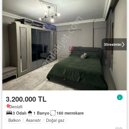
35
resimler
3.200.000 TL
Denizli
3 Odalı
1 Banyo
160 metrekare
Balkon
Asansör
Doğal gaz