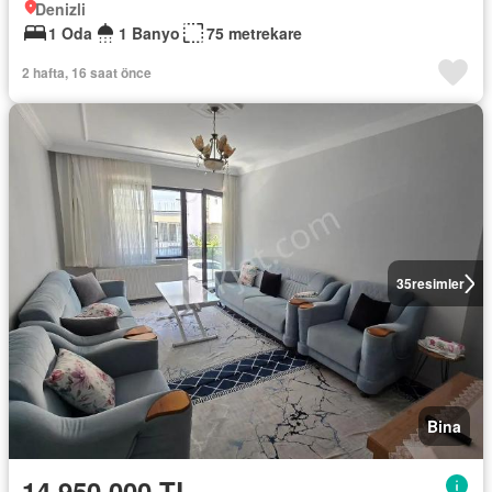
Denizli
1 Oda
1 Banyo
75 metrekare
2 hafta, 16 saat önce
35
resimler
Bina
14.950.000 TL