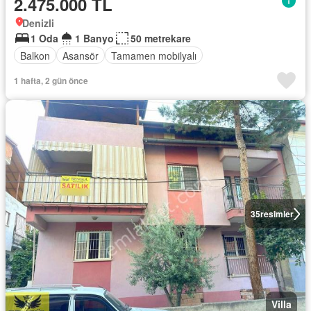
2.475.000 TL
Denizli
1 Oda
1 Banyo
50 metrekare
Balkon
Asansör
Tamamen mobilyalı
1 hafta, 2 gün önce
35
resimler
Villa