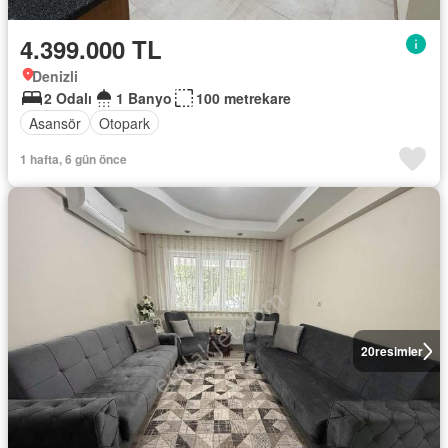
4.399.000 TL
Denizli
2 Odalı
1 Banyo
100 metrekare
Asansör
Otopark
1 hafta, 6 gün önce
20
resimler