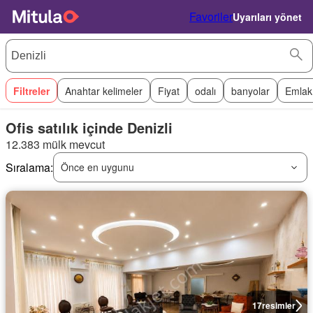
Favoriler
Uyarıları yönet
Filtreler
Anahtar kelimeler
Fiyat
odalı
banyolar
Emlak
Ofis satılık içinde Denizli
12.383 mülk mevcut
Sıralama:
Önce en uygunu
17
resimler