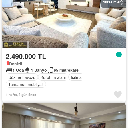
20
resimler
2.490.000 TL
Denizli
1 Oda
1 Banyo
65 metrekare
Uüzme havuzu
Kurutma alanı
Isıtma
Tamamen mobilyalı
1 hafta, 4 gün önce