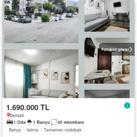
Fotoğrafı göster
1.690.000 TL
Denizli
1 Oda
1 Banyo
45 metrekare
Bahçe
Isıtma
Tamamen mobilyalı