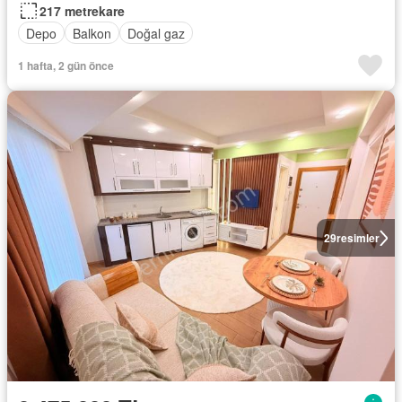
217 metrekare
Depo
Balkon
Doğal gaz
1 hafta, 2 gün önce
29
resimler