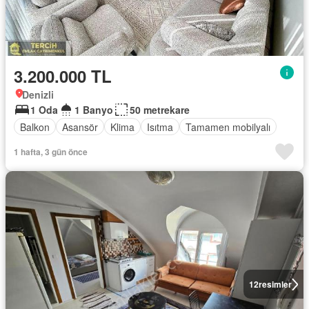
3.200.000 TL
Denizli
1 Oda
1 Banyo
50 metrekare
Balkon
Asansör
Klima
Isıtma
Tamamen mobilyalı
1 hafta, 3 gün önce
12
resimler