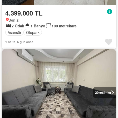
4.399.000 TL
Denizli
2 Odalı
1 Banyo
100 metrekare
Asansör
Otopark
1 hafta, 6 gün önce
20
resimler