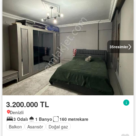
35
resimler
3.200.000 TL
Denizli
3 Odalı
1 Banyo
160 metrekare
Balkon
Asansör
Doğal gaz