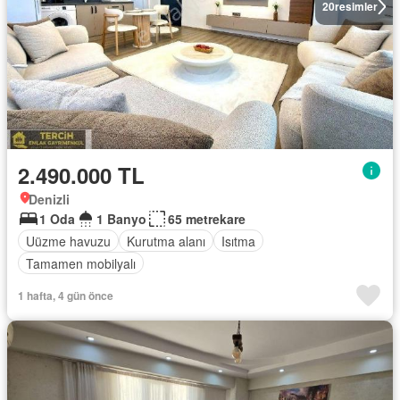
20
resimler
2.490.000 TL
Denizli
1 Oda
1 Banyo
65 metrekare
Uüzme havuzu
Kurutma alanı
Isıtma
Tamamen mobilyalı
1 hafta, 4 gün önce