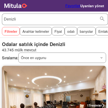
Favoriler
Uyarıları yönet
Filtreler
Anahtar kelimeler
Fiyat
odalı
banyolar
Emlak
Odalar satılık içinde Denizli
43.745 mülk mevcut
Sıralama:
Önce en uygunu
17
resimler