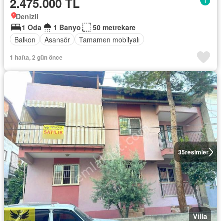
2.475.000 TL
Denizli
1 Oda
1 Banyo
50 metrekare
Balkon
Asansör
Tamamen mobilyalı
1 hafta, 2 gün önce
35
resimler
Villa