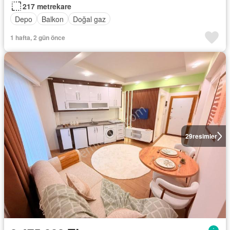
217 metrekare
Depo
Balkon
Doğal gaz
1 hafta, 2 gün önce
29
resimler