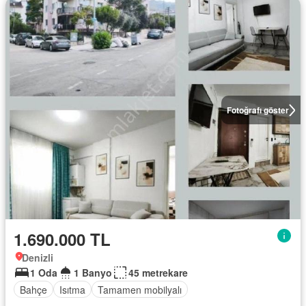
Fotoğrafı göster
1.690.000 TL
Denizli
1 Oda
1 Banyo
45 metrekare
Bahçe
Isıtma
Tamamen mobilyalı