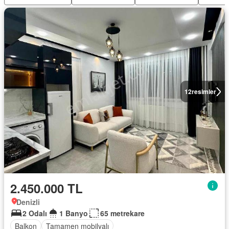
12
resimler
2.450.000 TL
Denizli
2 Odalı
1 Banyo
65 metrekare
Balkon
Tamamen mobilyalı