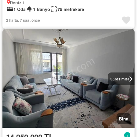
Denizli
1 Oda
1 Banyo
75 metrekare
2 hafta, 7 saat önce
35
resimler
Bina
14.950.000 TL