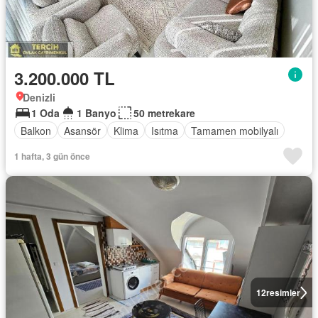
3.200.000 TL
Denizli
1 Oda
1 Banyo
50 metrekare
Balkon
Asansör
Klima
Isıtma
Tamamen mobilyalı
1 hafta, 3 gün önce
12
resimler