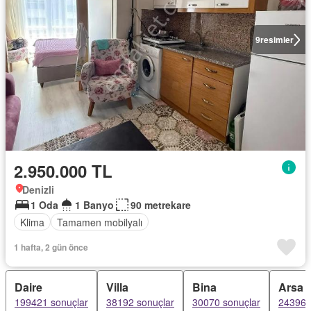
9
resimler
2.950.000 TL
Denizli
1 Oda
1 Banyo
90 metrekare
Klima
Tamamen mobilyalı
1 hafta, 2 gün önce
Daire
Villa
Bina
Arsa
199421 sonuçlar
38192 sonuçlar
30070 sonuçlar
24396 