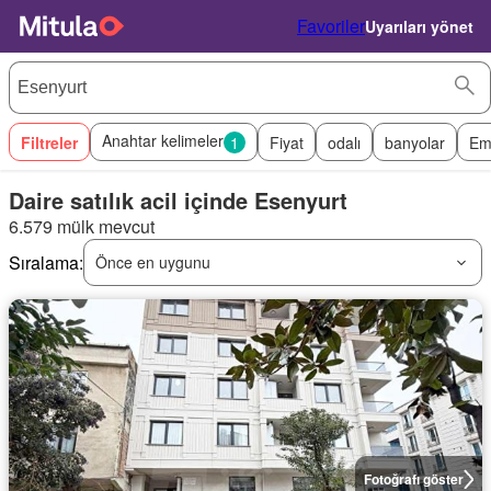
Favoriler
Uyarıları yönet
Anahtar kelimeler
Filtreler
1
Fiyat
odalı
banyolar
Em
Daire satılık acil içinde Esenyurt
6.579 mülk mevcut
Sıralama:
Önce en uygunu
Fotoğrafı göster