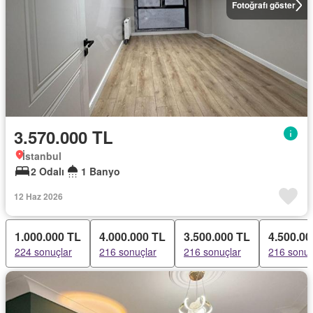
Fotoğrafı göster
3.570.000 TL
İstanbul
2 Odalı
1 Banyo
12 Haz 2026
1.000.000 TL
4.000.000 TL
3.500.000 TL
4.500.00
224 sonuçlar
216 sonuçlar
216 sonuçlar
216 sonuç