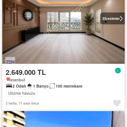
35
resimler
2.649.000 TL
İstanbul
2 Odalı
1 Banyo
100 metrekare
Uüzme havuzu
2 hafta, 11 saat önce