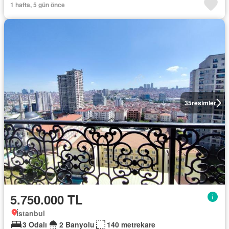
1 hafta, 5 gün önce
35
resimler
5.750.000 TL
İstanbul
3 Odalı
2 Banyolu
140 metrekare