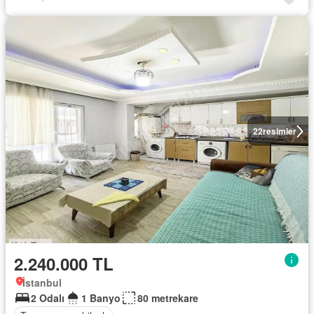
22
resimler
2.240.000 TL
İstanbul
2 Odalı
1 Banyo
80 metrekare