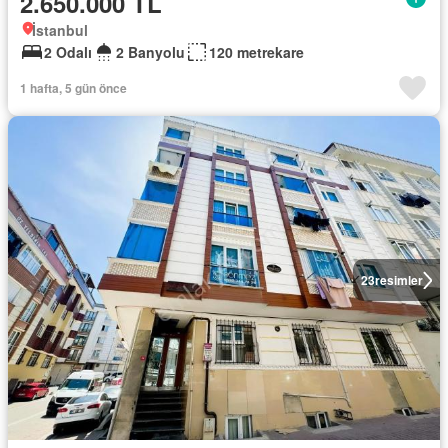
2.650.000 TL
İstanbul
2 Odalı
2 Banyolu
120 metrekare
1 hafta, 5 gün önce
23
resimler