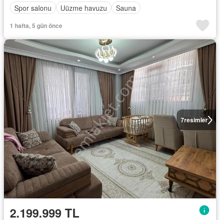
Spor salonu
Uüzme havuzu
Sauna
1 hafta, 5 gün önce
7
resimler
2.199.999 TL