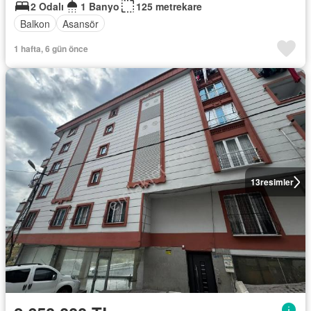
2 Odalı
1 Banyo
125 metrekare
Balkon
Asansör
1 hafta, 6 gün önce
13
resimler