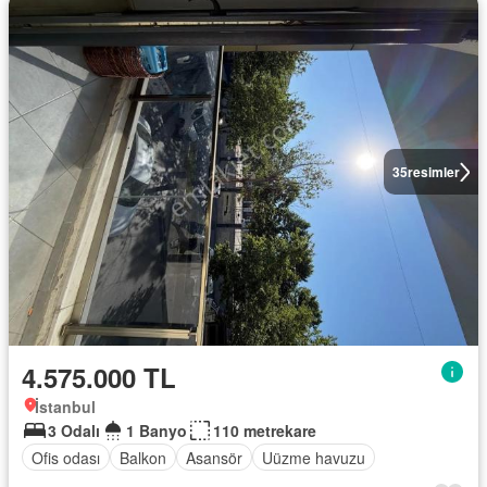
35
resimler
4.575.000 TL
İstanbul
3 Odalı
1 Banyo
110 metrekare
Ofis odası
Balkon
Asansör
Uüzme havuzu