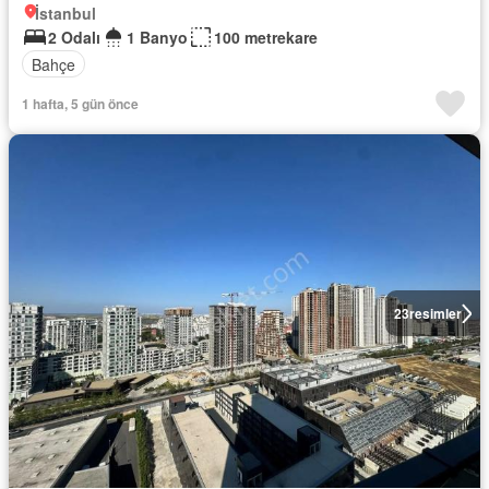
İstanbul
2 Odalı
1 Banyo
100 metrekare
Bahçe
1 hafta, 5 gün önce
23
resimler