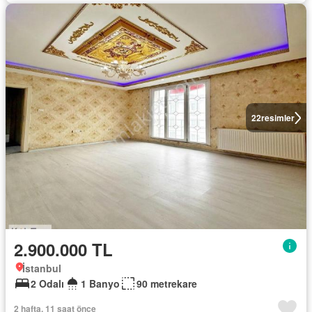
22
resimler
2.900.000 TL
İstanbul
2 Odalı
1 Banyo
90 metrekare
2 hafta, 11 saat önce