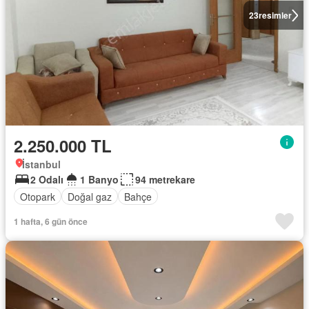
23
resimler
2.250.000 TL
İstanbul
2 Odalı
1 Banyo
94 metrekare
Otopark
Doğal gaz
Bahçe
1 hafta, 6 gün önce