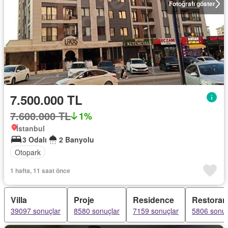
Fotoğrafı göster
7.500.000 TL
7.600.000 TL
1%
İstanbul
3 Odalı
2 Banyolu
Otopark
1 hafta, 11 saat önce
Villa
Proje
Residence
Restoran
39097 sonuçlar
8580 sonuçlar
7159 sonuçlar
5806 sonuç