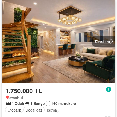
33
resimler
1.750.000 TL
İstanbul
4 Odalı
1 Banyo
160 metrekare
Otopark
Doğal gaz
Isıtma