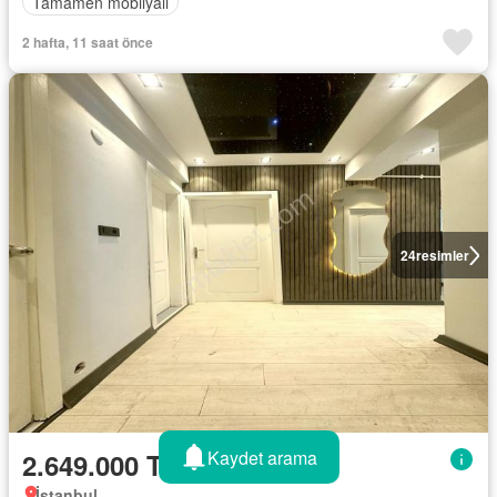
Tamamen mobilyalı
2 hafta, 11 saat önce
24
resimler
Kaydet arama
2.649.000 TL
İstanbul