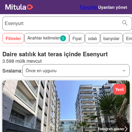
Favoriler
Uyarıları yönet
Anahtar kelimeler
Filtreler
1
Fiyat
odalı
banyolar
Em
Daire satılık kat teras içinde Esenyurt
3.598 mülk mevcut
Sıralama:
Önce en uygunu
Yeni̇
Fotoğrafı göster