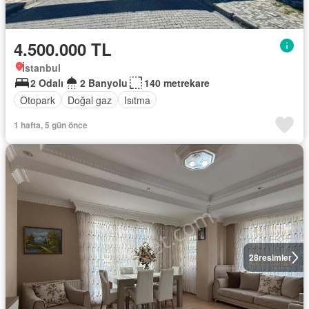
4.500.000 TL
İstanbul
2 Odalı
2 Banyolu
140 metrekare
Otopark
Doğal gaz
Isıtma
1 hafta, 5 gün önce
28
resimler