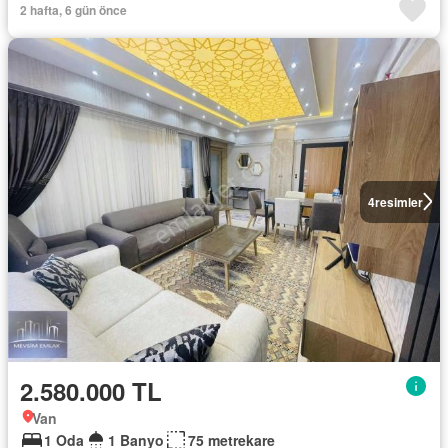
2 hafta, 6 gün önce
4
resimler
2.580.000 TL
Van
1 Oda
1 Banyo
75 metrekare