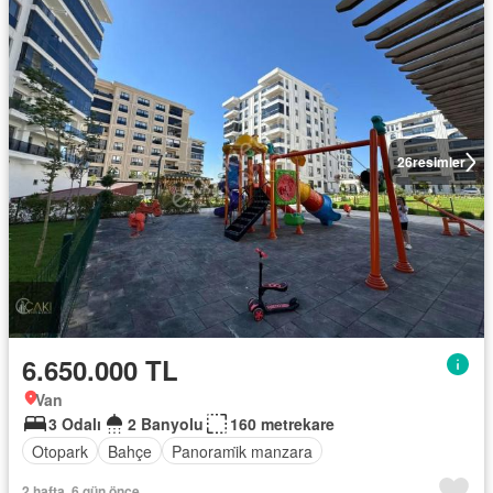
26
resimler
6.650.000 TL
Van
3 Odalı
2 Banyolu
160 metrekare
Otopark
Bahçe
Panorami̇k manzara
2 hafta, 6 gün önce