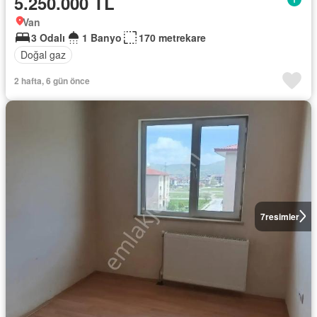
5.250.000 TL
Van
3 Odalı
1 Banyo
170 metrekare
Doğal gaz
2 hafta, 6 gün önce
7
resimler