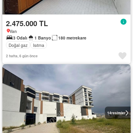
2.475.000 TL
Van
3 Odalı
1 Banyo
180 metrekare
Doğal gaz
Isıtma
2 hafta, 6 gün önce
14
resimler