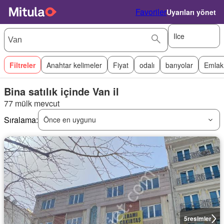
Favoriler
Uyarıları yönet
Ilce
Filtreler
Anahtar kelimeler
Fiyat
odalı
banyolar
Emlak
Bina satılık içinde Van il
77 mülk mevcut
Sıralama:
Önce en uygunu
5
resimler