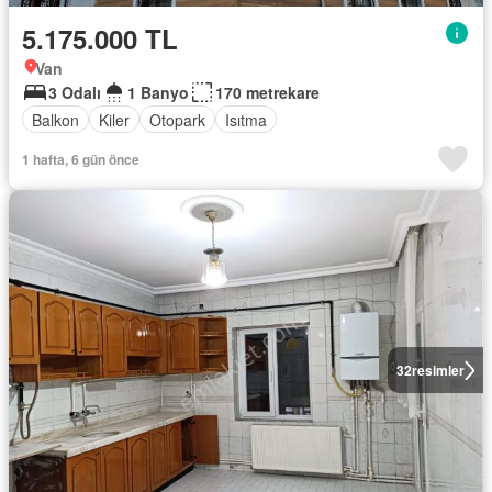
5.175.000 TL
Van
3 Odalı
1 Banyo
170 metrekare
Balkon
Kiler
Otopark
Isıtma
1 hafta, 6 gün önce
32
resimler