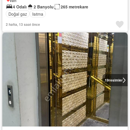
Van
4 Odalı
2 Banyolu
265 metrekare
Doğal gaz
Isıtma
2 hafta, 13 saat önce
19
resimler