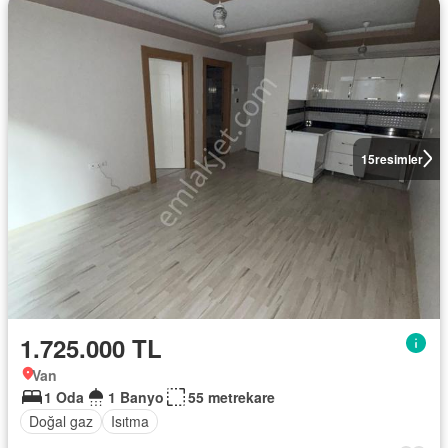
15
resimler
1.725.000 TL
Van
1 Oda
1 Banyo
55 metrekare
Doğal gaz
Isıtma