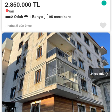
2.850.000 TL
Van
2 Odalı
1 Banyo
95 metrekare
1 hafta, 5 gün önce
34
resimler