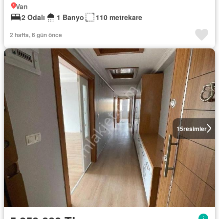
Van
2 Odalı
1 Banyo
110 metrekare
2 hafta, 6 gün önce
15
resimler