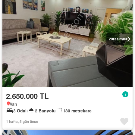
20
resimler
2.650.000 TL
Van
3 Odalı
2 Banyolu
180 metrekare
1 hafta, 5 gün önce