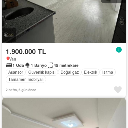
1.900.000 TL
Van
1 Oda
1 Banyo
45 metrekare
Asansör
Güvenlik kapısı
Doğal gaz
Elektrik
Isıtma
Tamamen mobilyalı
2 hafta, 6 gün önce