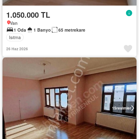
1.050.000 TL
Van
1 Oda
1 Banyo
65 metrekare
Isıtma
26 Haz 2026
15
resimler