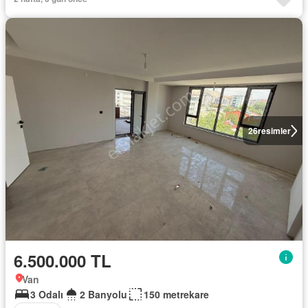
26
resimler
6.500.000 TL
Van
3 Odalı
2 Banyolu
150 metrekare