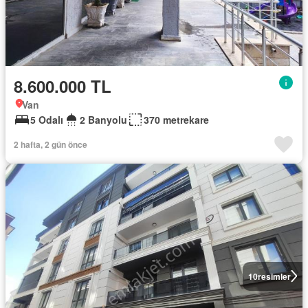
8.600.000 TL
Van
5 Odalı
2 Banyolu
370 metrekare
2 hafta, 2 gün önce
10
resimler