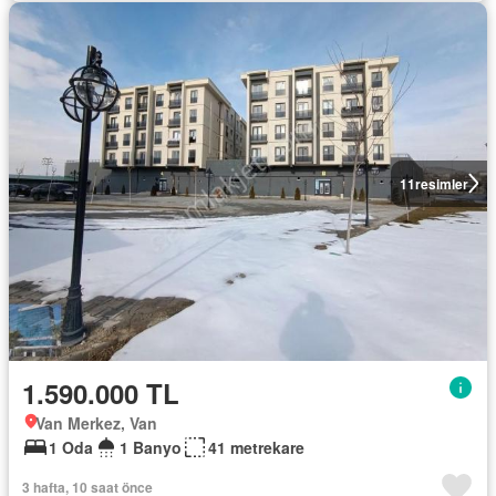
11
resimler
1.590.000 TL
Van Merkez, Van
1 Oda
1 Banyo
41 metrekare
3 hafta, 10 saat önce