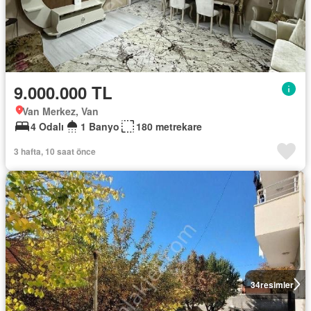
9.000.000 TL
Van Merkez, Van
4 Odalı
1 Banyo
180 metrekare
3 hafta, 10 saat önce
34
resimler