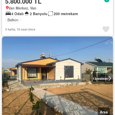
5.800.000 TL
Van Merkez, Van
4 Odalı
2 Banyolu
200 metrekare
Balkon
3 hafta, 10 saat önce
13
resimler
Arsa