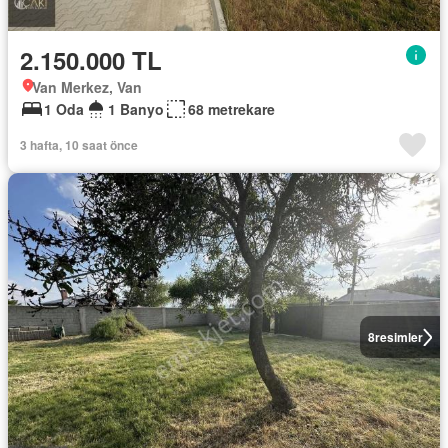
2.150.000 TL
Van Merkez, Van
1 Oda
1 Banyo
68 metrekare
3 hafta, 10 saat önce
8
resimler