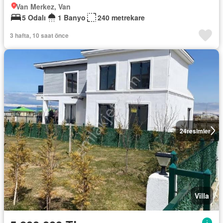
Van Merkez, Van
5 Odalı
1 Banyo
240 metrekare
3 hafta, 10 saat önce
24
resimler
Villa