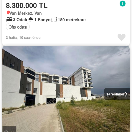
8.300.000 TL
Van Merkez, Van
3 Odalı
1 Banyo
180 metrekare
Ofis odası
3 hafta, 10 saat önce
14
resimler