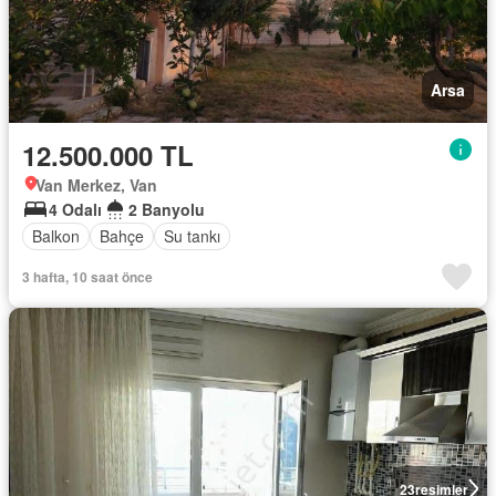
Arsa
12.500.000 TL
Van Merkez, Van
4 Odalı
2 Banyolu
Balkon
Bahçe
Su tankı
3 hafta, 10 saat önce
23
resimler