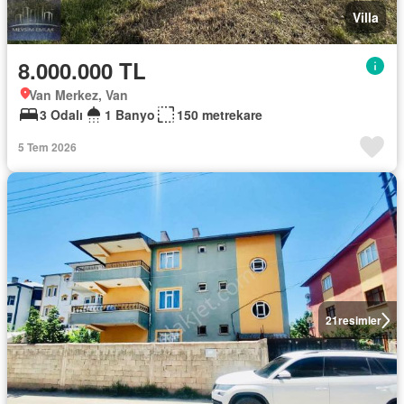
Villa
8.000.000 TL
Van Merkez, Van
3 Odalı
1 Banyo
150 metrekare
5 Tem 2026
21
resimler