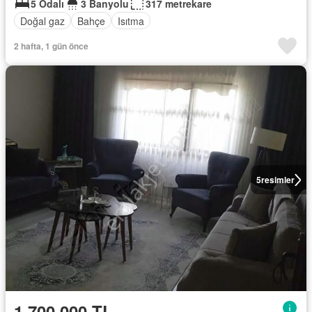
5 Odalı
3 Banyolu
317 metrekare
Doğal gaz
Bahçe
Isıtma
2 hafta, 1 gün önce
5
resimler
1.700.000 TL