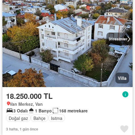
31
resimler
Villa
18.250.000 TL
Van Merkez, Van
3 Odalı
1 Banyo
168 metrekare
Doğal gaz
Bahçe
Isıtma
3 hafta, 1 gün önce