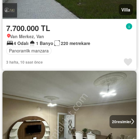
Villa
7.700.000 TL
Van Merkez, Van
4 Odalı
1 Banyo
220 metrekare
Panorami̇k manzara
3 hafta, 10 saat önce
20
resimler