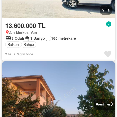
Villa
13.600.000 TL
Van Merkez, Van
3 Odalı
1 Banyo
165 metrekare
Balkon
Bahçe
2 hafta, 3 gün önce
6
resimler