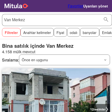
Favoriler
Uyarıları yönet
Filtreler
Anahtar kelimeler
Fiyat
odalı
banyolar
Emlak
Bina satılık içinde Van Merkez
4.158 mülk mevcut
Sıralama:
Önce en uygunu
12
resimler