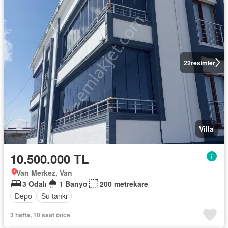
22
resimler
Villa
10.500.000 TL
Van Merkez, Van
3 Odalı
1 Banyo
200 metrekare
Depo
Su tankı
3 hafta, 10 saat önce