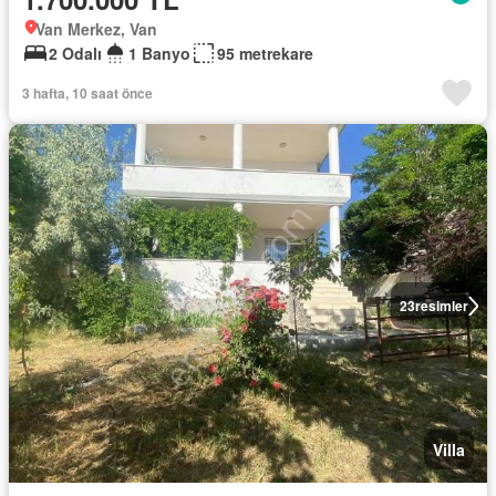
Van Merkez, Van
2 Odalı
1 Banyo
95 metrekare
3 hafta, 10 saat önce
23
resimler
Villa