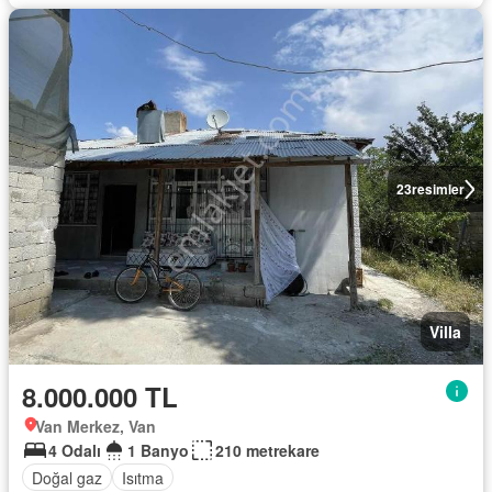
23
resimler
Villa
8.000.000 TL
Van Merkez, Van
4 Odalı
1 Banyo
210 metrekare
Doğal gaz
Isıtma