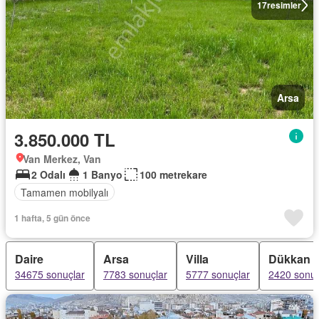
17
resimler
Arsa
3.850.000 TL
Van Merkez, Van
2 Odalı
1 Banyo
100 metrekare
Tamamen mobilyalı
1 hafta, 5 gün önce
Daire
Arsa
Villa
Dükkan
34675 sonuçlar
7783 sonuçlar
5777 sonuçlar
2420 sonuç