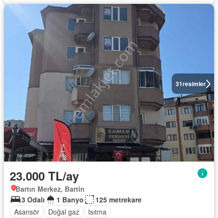
31
resimler
23.000 TL/ay
Bartın Merkez, Bartin
3 Odalı
1 Banyo
125 metrekare
Asansör
Doğal gaz
Isıtma