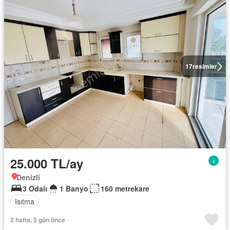
17
resimler
25.000 TL/ay
Denizli
3 Odalı
1 Banyo
160 metrekare
Isıtma
2 hafta, 5 gün önce