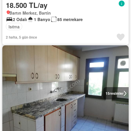
18.500 TL/ay
Bartın Merkez, Bartin
2 Odalı
1 Banyo
85 metrekare
Isıtma
2 hafta, 5 gün önce
15
resimler