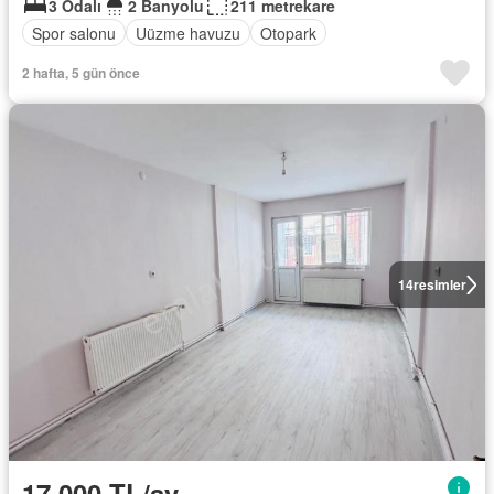
3 Odalı
2 Banyolu
211 metrekare
Spor salonu
Uüzme havuzu
Otopark
2 hafta, 5 gün önce
14
resimler
17.000 TL/ay