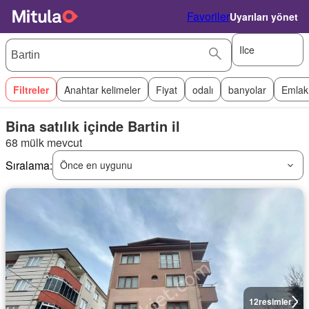
Favoriler
Uyarıları yönet
Ilce
Filtreler
Anahtar kelimeler
Fiyat
odalı
banyolar
Emlak
Bina satılık içinde Bartin il
68 mülk mevcut
Sıralama:
Önce en uygunu
12
resimler