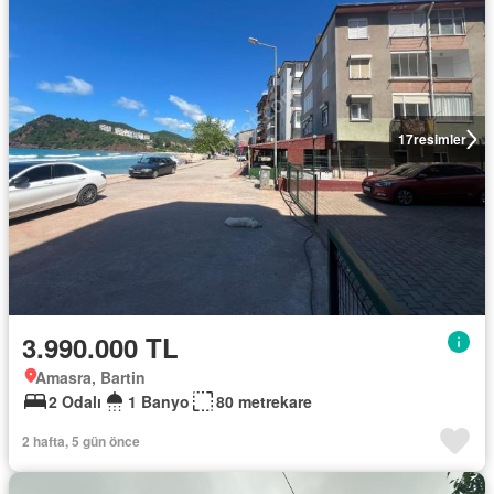
17
resimler
3.990.000 TL
Amasra, Bartin
2 Odalı
1 Banyo
80 metrekare
2 hafta, 5 gün önce