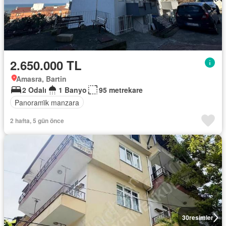
2.650.000 TL
Amasra, Bartin
2 Odalı
1 Banyo
95 metrekare
Panorami̇k manzara
2 hafta, 5 gün önce
30
resimler