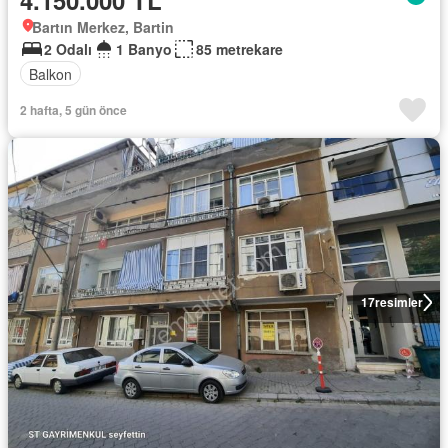
4.150.000 TL
Bartın Merkez, Bartin
2 Odalı
1 Banyo
85 metrekare
Balkon
2 hafta, 5 gün önce
17
resimler