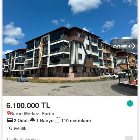
25
resimler
6.100.000 TL
Bartın Merkez, Bartin
2 Odalı
1 Banyo
110 metrekare
Güvenlik
1 hafta, 5 gün önce