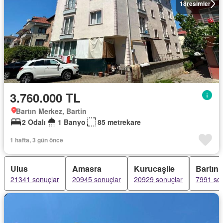
18
resimler
3.760.000 TL
Bartın Merkez, Bartin
2 Odalı
1 Banyo
85 metrekare
1 hafta, 3 gün önce
Ulus
Amasra
Kurucaşile
Bartın
21341 sonuçlar
20945 sonuçlar
20929 sonuçlar
7991 so