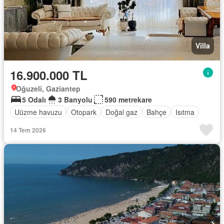
Villa
16.900.000 TL
Oğuzeli, Gaziantep
5 Odalı
3 Banyolu
590 metrekare
Uüzme havuzu
Otopark
Doğal gaz
Bahçe
Isıtma
14 Tem 2026