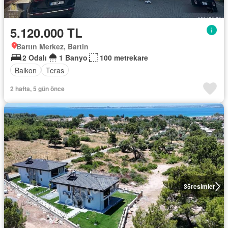
5.120.000 TL
Bartın Merkez, Bartin
2 Odalı
1 Banyo
100 metrekare
Balkon
Teras
2 hafta, 5 gün önce
35
resimler