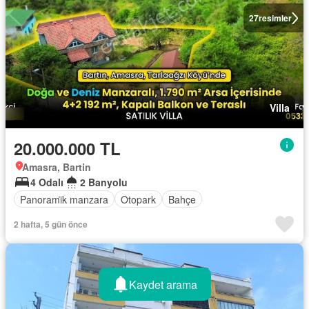
27
resimler
Villa
20.000.000 TL
Amasra, Bartin
4 Odalı
2 Banyolu
Panorami̇k manzara
Otopark
Bahçe
2 hafta, 5 gün önce
Kaydet arama