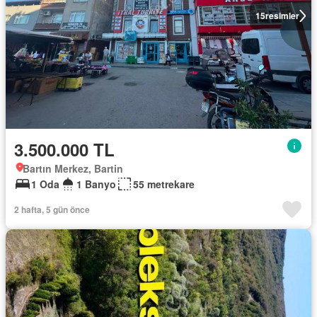
15
resimler
3.500.000 TL
Bartın Merkez, Bartin
1 Oda
1 Banyo
55 metrekare
2 hafta, 5 gün önce