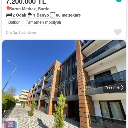
7.200.000 TL
Bartın Merkez, Bartin
2 Odalı
1 Banyo
80 metrekare
Balkon
Tamamen mobilyalı
2 hafta, 5 gün önce
7
resimler