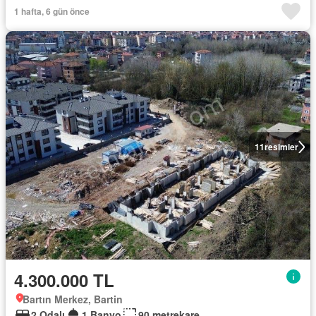
1 hafta, 6 gün önce
11
resimler
4.300.000 TL
Bartın Merkez, Bartin
2 Odalı
1 Banyo
90 metrekare