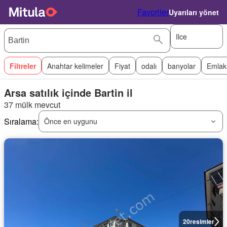
Favoriler
Uyarıları yönet
Ilce
Filtreler
Anahtar kelimeler
Fiyat
odalı
banyolar
Emlak
Arsa satılık içinde Bartin il
37 mülk mevcut
Sıralama:
Önce en uygunu
20
resimler