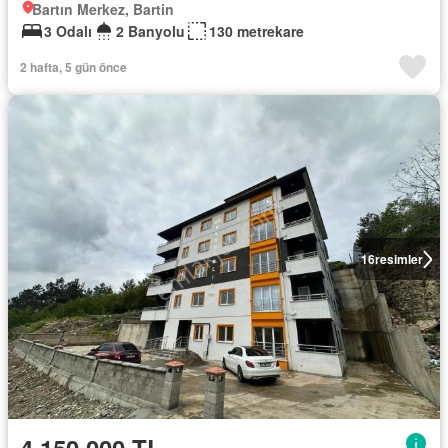
Bartın Merkez, Bartin
3 Odalı
2 Banyolu
130 metrekare
2 hafta, 5 gün önce
16
resimler