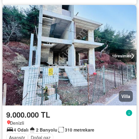
10
resimler
Villa
9.000.000 TL
Denizli
4 Odalı
2 Banyolu
310 metrekare
Asansör
Doğal gaz