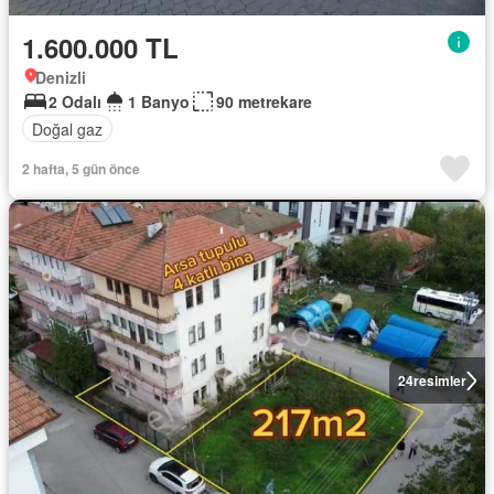
1.600.000 TL
Denizli
2 Odalı
1 Banyo
90 metrekare
Doğal gaz
2 hafta, 5 gün önce
24
resimler