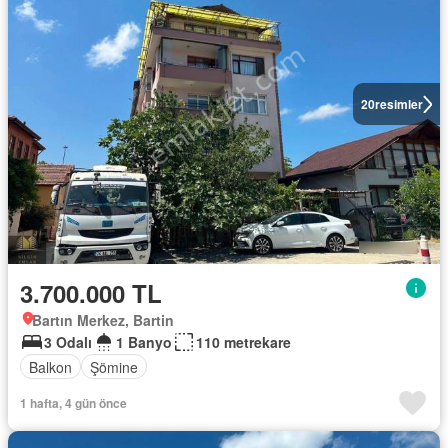
20
resimler
3.700.000 TL
Bartın Merkez, Bartin
3 Odalı
1 Banyo
110 metrekare
Balkon
Şömine
1 hafta, 4 gün önce