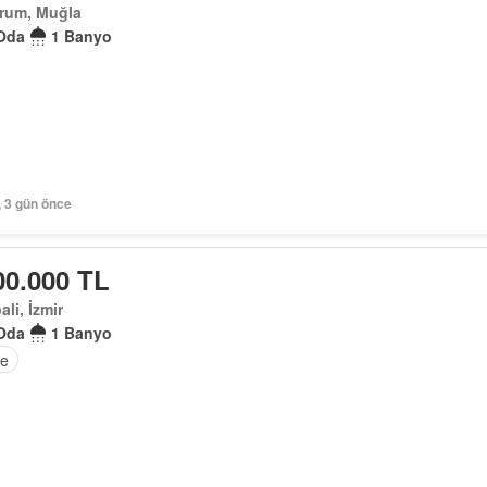
rum, Muğla
Oda
1 Banyo
, 3 gün önce
00.000 TL
ali, İzmir
Oda
1 Banyo
e