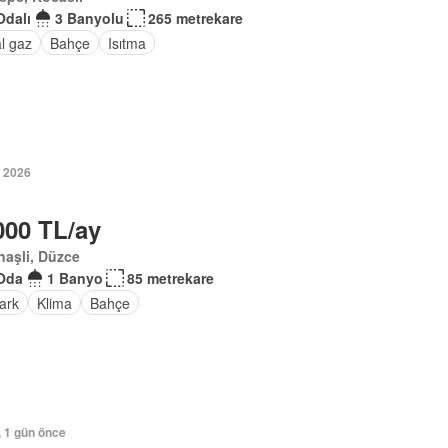
Odalı
3 Banyolu
265 metrekare
l gaz
Bahçe
Isıtma
 2026
000 TL/ay
aşli, Düzce
Oda
1 Banyo
85 metrekare
ark
Klima
Bahçe
, 1 gün önce