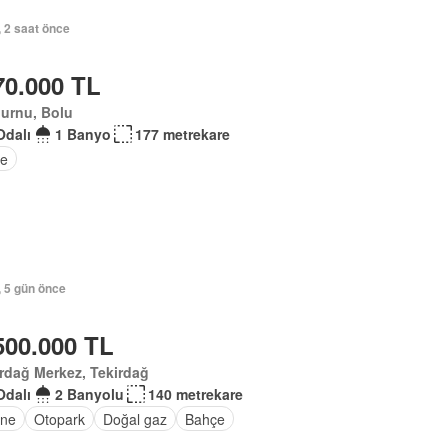
, 2 saat önce
70.000 TL
urnu, Bolu
Odalı
1 Banyo
177 metrekare
e
, 5 gün önce
500.000 TL
rdağ Merkez, Tekirdağ
Odalı
2 Banyolu
140 metrekare
ne
Otopark
Doğal gaz
Bahçe