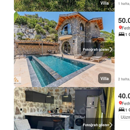
Villa
1 hafta
50.
Feth
1 
Fotoğrafı göster
Villa
2 hafta
40.
Feth
1 
Uüzm
Fotoğrafı göster