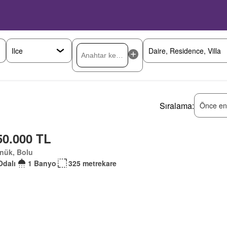
Sıralama:
Önce en
50.000 TL
nük, Bolu
Odalı
1 Banyo
325 metrekare