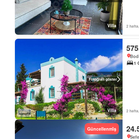
Villa
2 hafta
575
Bod
1 
Fotoğrafı göster
Villa
2 hafta
24.
Güncellenmi̇ş
Sefe