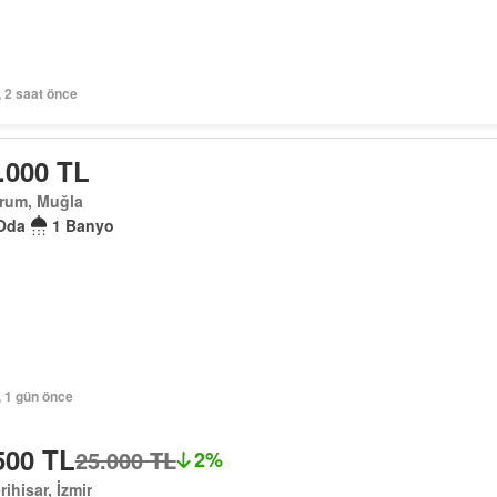
, 2 saat önce
.000 TL
rum, Muğla
Oda
1 Banyo
, 1 gün önce
500 TL
25.000 TL
2%
rihisar, İzmir