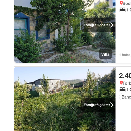
Bod
1 
Fotoğrafı göster
Villa
1 hafta
2.4
Torb
1 
Bahç
Fotoğrafı göster