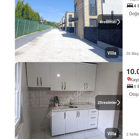
4 
Doğa
6
resimler
Villa
30 May
10.
Kayn
1 
Otop
25
resimler
Villa
2 hafta