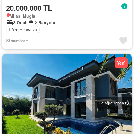
20.000.000 TL
Milas, Muğla
3 Odalı
2 Banyolu
Uüzme havuzu
23 saat önce
Yeni̇
Fotoğrafı göster