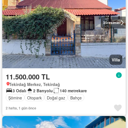
35
resimler
Villa
11.500.000 TL
Tekirdağ Merkez, Tekirdağ
3 Odalı
2 Banyolu
140 metrekare
Şömine
Otopark
Doğal gaz
Bahçe
2 hafta, 1 gün önce