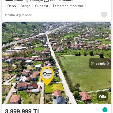
Depo
Bahçe
Su tankı
Tamamen mobilyalı
2 hafta, 4 gün önce
34
resimler
Villa
3.999.999 TL