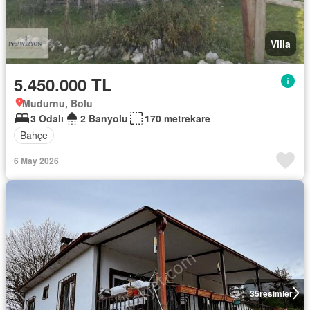
Villa
5.450.000 TL
Mudurnu, Bolu
3 Odalı
2 Banyolu
170 metrekare
Bahçe
6 May 2026
35
resimler