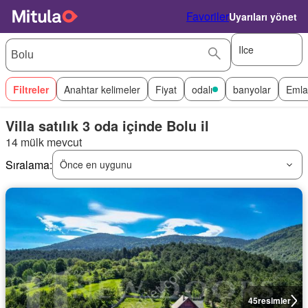
Favoriler
Uyarıları yönet
Ilce
Filtreler
Anahtar kelimeler
Fiyat
odalı
banyolar
Emla
Villa satılık 3 oda içinde Bolu il
14 mülk mevcut
Sıralama:
Önce en uygunu
45
resimler