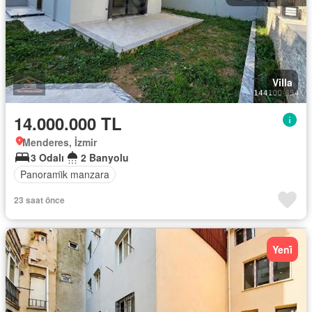
Villa
14.000.000 TL
Menderes, İzmir
3 Odalı
2 Banyolu
Panorami̇k manzara
23 saat önce
Yeni̇