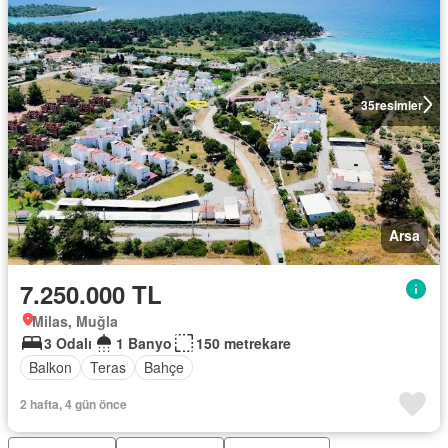
35
resimler
Arsa
7.250.000 TL
Milas, Muğla
3 Odalı
1 Banyo
150 metrekare
Balkon
Teras
Bahçe
2 hafta, 4 gün önce