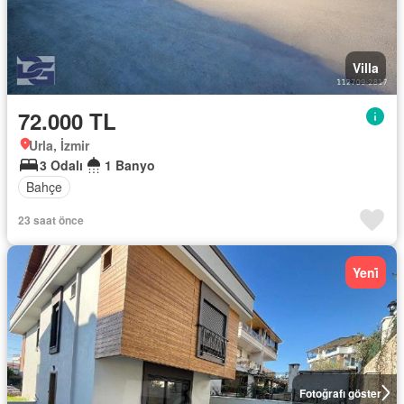
Villa
72.000 TL
Urla, İzmir
3 Odalı
1 Banyo
Bahçe
23 saat önce
Yeni̇
Fotoğrafı göster