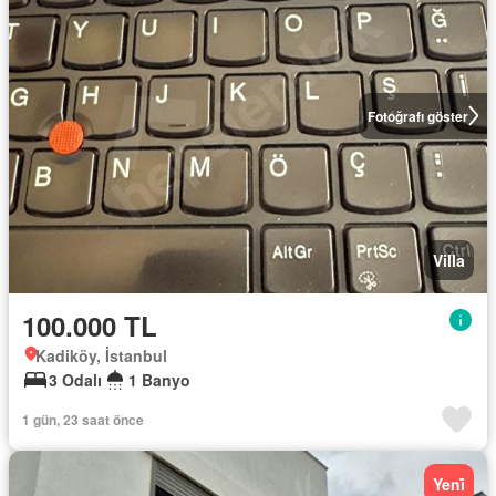
Fotoğrafı göster
Villa
100.000 TL
Kadiköy, İstanbul
3 Odalı
1 Banyo
1 gün, 23 saat önce
Yeni̇