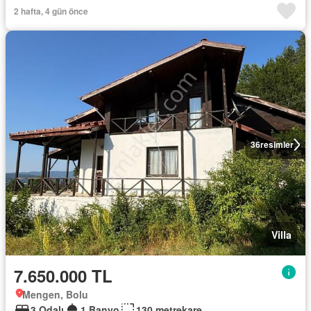
2 hafta, 4 gün önce
36
resimler
Villa
7.650.000 TL
Mengen, Bolu
3 Odalı
1 Banyo
130 metrekare