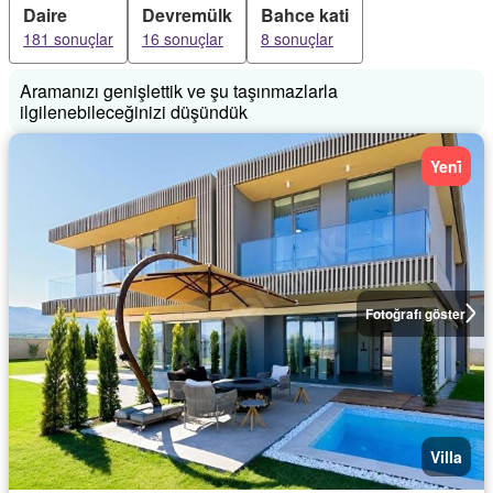
Daire
Devremülk
Bahce kati
181 sonuçlar
16 sonuçlar
8 sonuçlar
Aramanızı genişlettik ve şu taşınmazlarla
ilgilenebileceğinizi düşündük
Yeni̇
Fotoğrafı göster
Villa