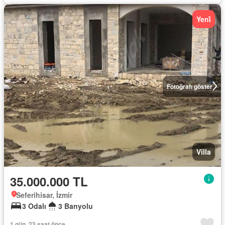
Yeni̇
Fotoğrafı göster
Villa
35.000.000 TL
Seferihisar, İzmir
3 Odalı
3 Banyolu
1 gün, 23 saat önce