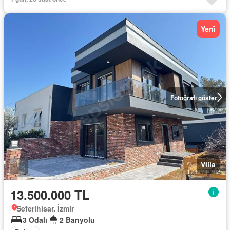
Yeni̇
Fotoğrafı göster
Villa
13.500.000 TL
Seferihisar, İzmir
3 Odalı
2 Banyolu