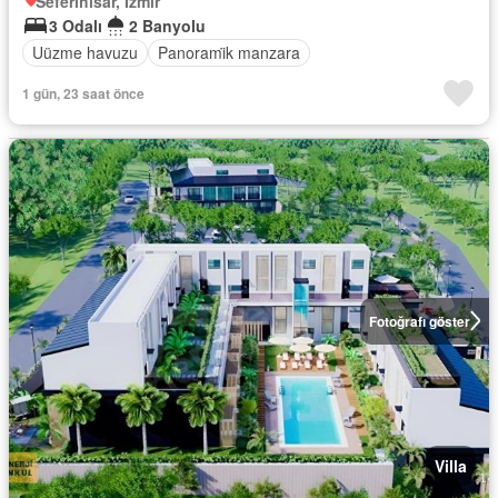
Seferihisar, İzmir
3 Odalı
2 Banyolu
Uüzme havuzu
Panorami̇k manzara
1 gün, 23 saat önce
Fotoğrafı göster
Villa