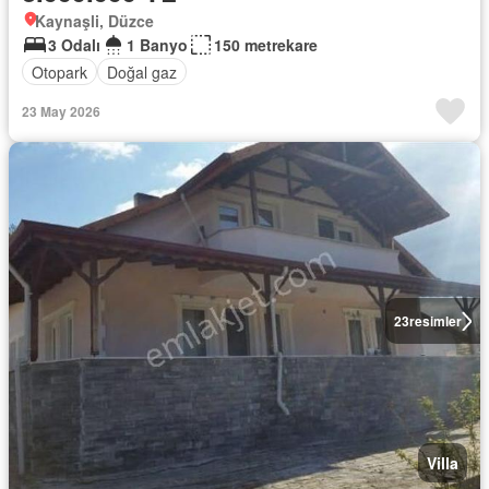
Kaynaşli, Düzce
3 Odalı
1 Banyo
150 metrekare
Otopark
Doğal gaz
23 May 2026
23
resimler
Villa