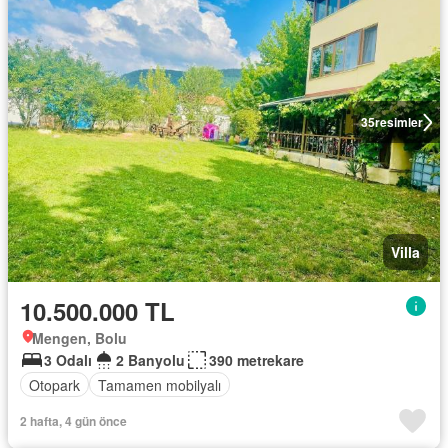
35
resimler
Villa
10.500.000 TL
Mengen, Bolu
3 Odalı
2 Banyolu
390 metrekare
Otopark
Tamamen mobilyalı
2 hafta, 4 gün önce