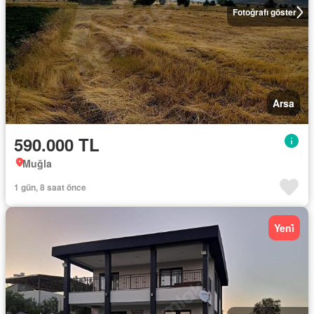
Fotoğrafı göster
Arsa
590.000 TL
Muğla
1 gün, 8 saat önce
Yeni̇