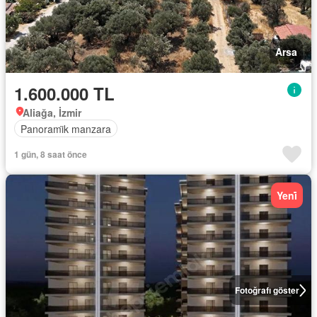
Arsa
1.600.000 TL
Aliağa, İzmir
Panorami̇k manzara
1 gün, 8 saat önce
Yeni̇
Fotoğrafı göster