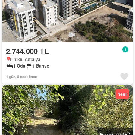
2.744.000 TL
Finike, Antalya
1 Oda
1 Banyo
1 gün, 8 saat önce
Yeni̇
Fotoğrafı göster