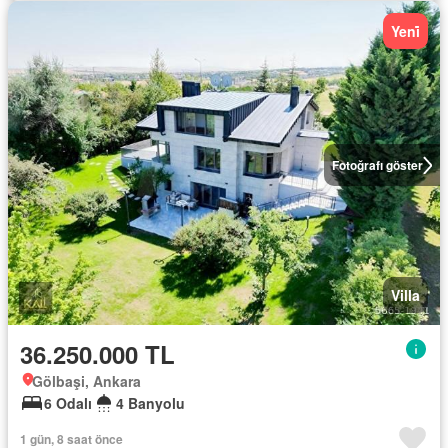
Yeni̇
Fotoğrafı göster
Villa
36.250.000 TL
Gölbaşi, Ankara
6 Odalı
4 Banyolu
1 gün, 8 saat önce