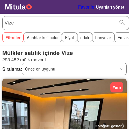
Favoriler
Uyarıları yönet
Filtreler
Anahtar kelimeler
Fiyat
odalı
banyolar
Emlak
Mülkler satılık içinde Vize
293.482 mülk mevcut
Sıralama:
Önce en uygunu
Yeni̇
Fotoğrafı göster