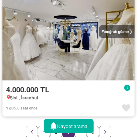
Fotoğrafı göster
4.000.000 TL
Şişli, İstanbul
1 gün, 8 saat önce
Kaydet arama
1
2
3
4
5