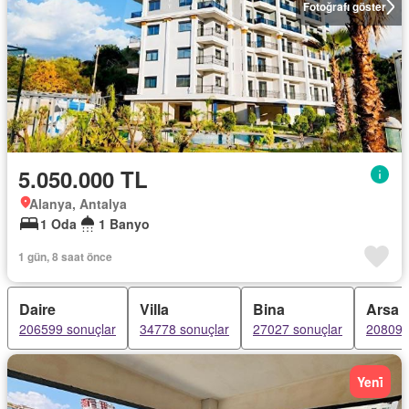
Fotoğrafı göster
5.050.000 TL
Alanya, Antalya
1 Oda
1 Banyo
1 gün, 8 saat önce
Daire
Villa
Bina
Arsa
206599 sonuçlar
34778 sonuçlar
27027 sonuçlar
20809 
Yeni̇