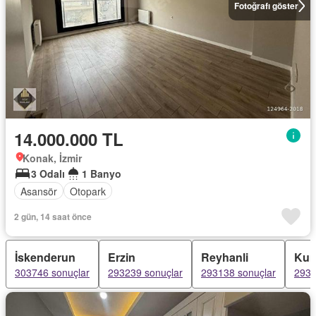
Fotoğrafı göster
14.000.000 TL
Konak, İzmir
3 Odalı
1 Banyo
Asansör
Otopark
2 gün, 14 saat önce
İskenderun
Erzin
Reyhanli
Kum
303746 sonuçlar
293239 sonuçlar
293138 sonuçlar
2931