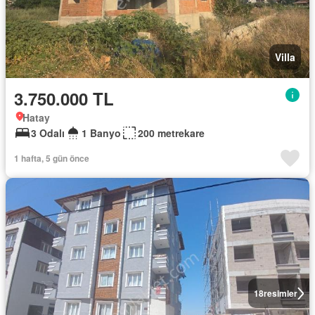
Villa
3.750.000 TL
Hatay
3 Odalı
1 Banyo
200 metrekare
1 hafta, 5 gün önce
18
resimler