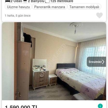
2 Odalı
2 Banyolu
125 metrekare
Uüzme havuzu
Panorami̇k manzara
Tamamen mobilyalı
1 hafta, 5 gün önce
5
resimler
1.590.000 TL