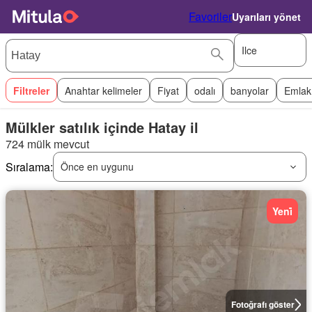
Favoriler
Uyarıları yönet
Ilce
Filtreler
Anahtar kelimeler
Fiyat
odalı
banyolar
Emlak
Mülkler satılık içinde Hatay il
724 mülk mevcut
Sıralama:
Önce en uygunu
Yeni̇
Fotoğrafı göster