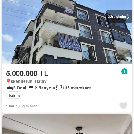
22
resimler
5.000.000 TL
İskenderun, Hatay
3 Odalı
2 Banyolu
135 metrekare
Isıtma
1 hafta, 6 gün önce