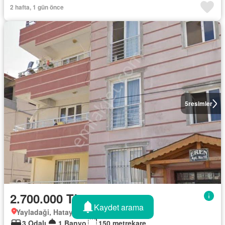
2 hafta, 1 gün önce
5
resimler
2.700.000 TL
Kaydet arama
Yayladaği, Hatay
3 Odalı
1 Banyo
150 metrekare