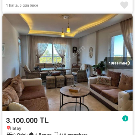
1 hafta, 5 gün önce
19
resimler
3.100.000 TL
Hatay
2 Odalı
1 Banyo
110 metrekare