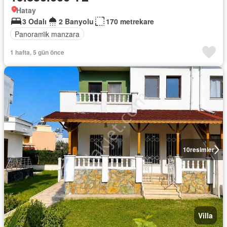
Hatay
3 Odalı
2 Banyolu
170 metrekare
Panorami̇k manzara
1 hafta, 5 gün önce
10
resimler
Villa