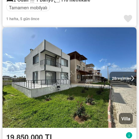
Tamamen mobilyalı
1 hafta, 5 gün önce
28
resimler
Villa
19.850.000 TL