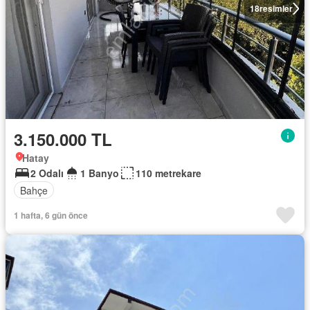
18
resimler
3.150.000 TL
Hatay
2 Odalı
1 Banyo
110 metrekare
Bahçe
1 hafta, 6 gün önce