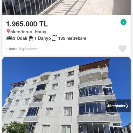
1.965.000 TL
İskenderun, Hatay
3 Odalı
1 Banyo
135 metrekare
1 hafta, 5 gün önce
45
resimler