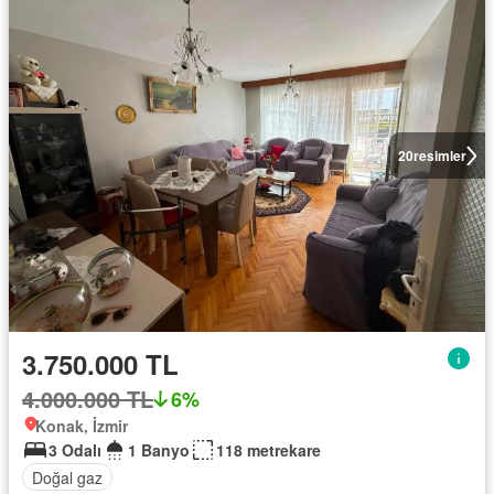
20
resimler
3.750.000 TL
4.000.000 TL
6%
Konak, İzmir
3 Odalı
1 Banyo
118 metrekare
Doğal gaz