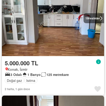
19
resimler
5.000.000 TL
Konak, İzmir
3 Odalı
1 Banyo
125 metrekare
Doğal gaz
Isıtma
2 hafta, 1 gün önce