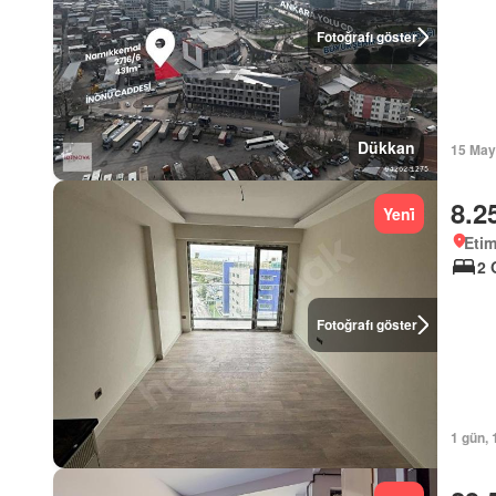
Fotoğrafı göster
Dükkan
15 May
8.2
Yeni̇
Eti
2 
Fotoğrafı göster
1 gün, 