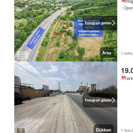
İneg
Open
Fotoğrafı göster
Arsa
1 hafta
19.
Tars
Fotoğrafı göster
Dükkan
7 Tem 