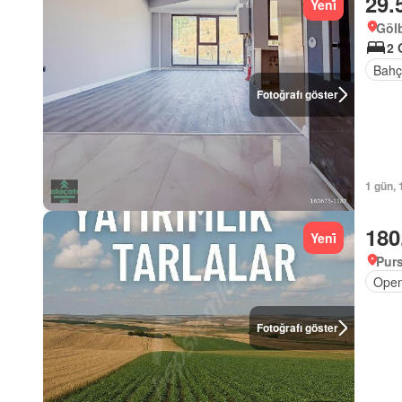
29.
Yeni̇
Gölb
2 
Bahç
Fotoğrafı göster
1 gün, 
180
Yeni̇
Purs
Open
Fotoğrafı göster