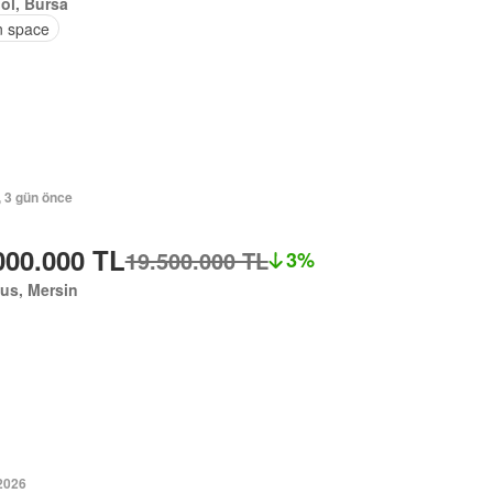
öl, Bursa
 space
, 3 gün önce
000.000 TL
19.500.000 TL
3%
us, Mersin
2026