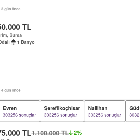
, 3 gün önce
50.000 TL
irim, Bursa
Odalı
1 Banyo
, 4 gün önce
Evren
Şereflikoçhisar
Nallihan
Güd
303256 sonuçlar
303256 sonuçlar
303256 sonuçlar
3032
75.000 TL
1.100.000 TL
2%