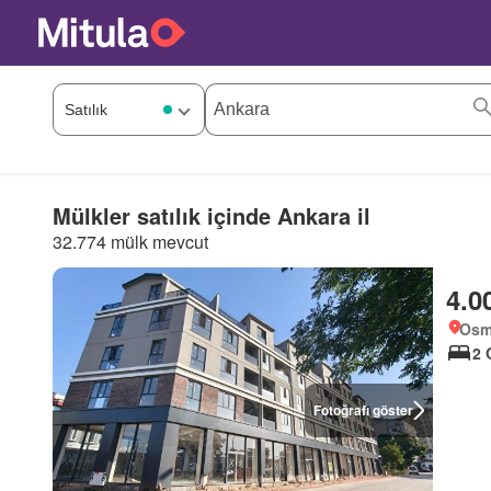
Mülkler satılık içinde Ankara il
32.774 mülk mevcut
4.0
Osm
2 
Fotoğrafı göster