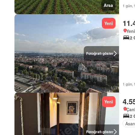
Arsa
1 gün, 
11.
Yeni̇
Yeni
2 
Fotoğrafı göster
1 gün, 
4.5
Yeni̇
Çan
2 
Asan
Fotoğrafı göster