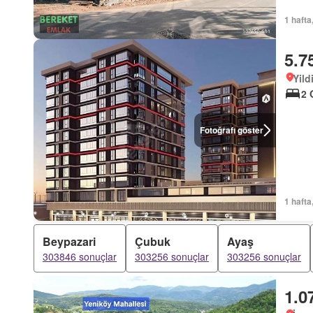
1 hafta
5.7
Yild
2 
Fotoğrafı göster
1 hafta
Beypazari
Çubuk
Ayaş
303846 sonuçlar
303256 sonuçlar
303256 sonuçlar
1.0