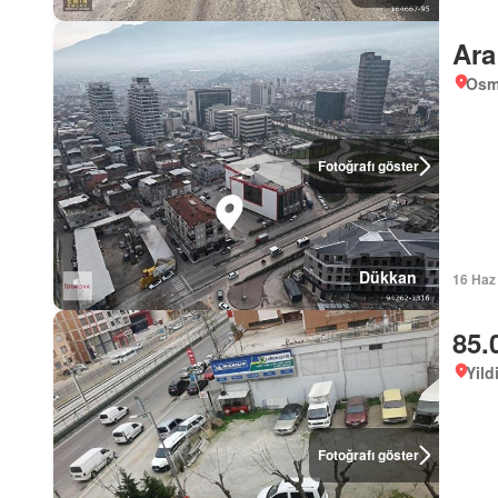
Ara
Osm
Fotoğrafı göster
Dükkan
16 Haz
85.
Yild
Fotoğrafı göster