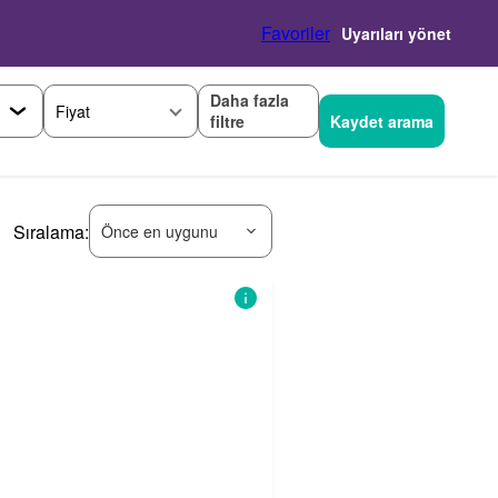
Favoriler
Uyarıları yönet
Daha fazla
Fiyat
filtre
Kaydet arama
Sıralama:
Önce en uygunu