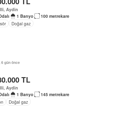
00.000 TL
lli, Aydin
Odalı
1 Banyo
100 metrekare
sör
Doğal gaz
, 6 gün önce
80.000 TL
lli, Aydin
Odalı
1 Banyo
145 metrekare
on
Doğal gaz