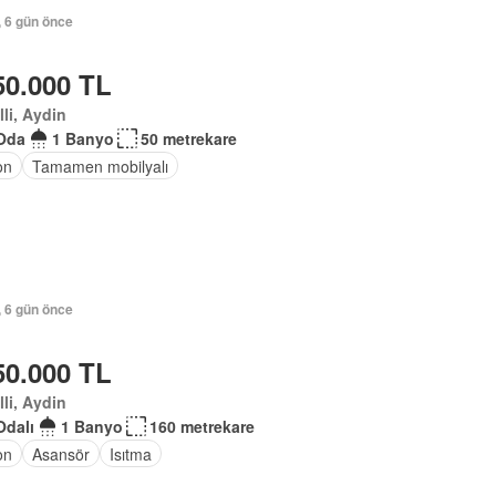
, 6 gün önce
50.000 TL
lli, Aydin
Oda
1 Banyo
50 metrekare
on
Tamamen mobilyalı
, 6 gün önce
50.000 TL
lli, Aydin
Odalı
1 Banyo
160 metrekare
on
Asansör
Isıtma