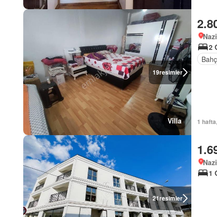
2.8
Nazi
2 
Bahç
19
resimler
Villa
1 hafta
1.6
Nazi
1 
21
resimler