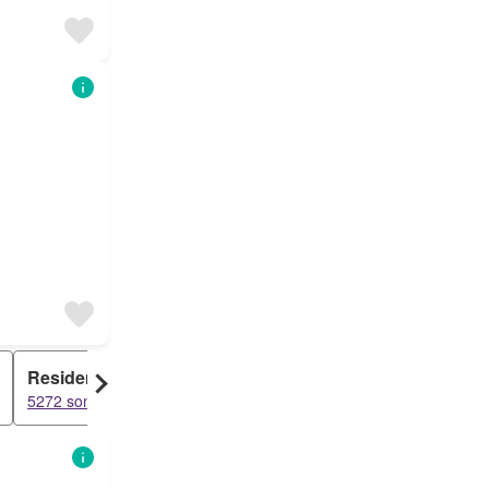
Residence
Bahce kati
5272 sonuçlar
5074 sonuçlar