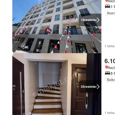
Nazi
1 
Asan
19
resimler
1 hafta
6.1
Nazi
5 
Balk
35
resimler
1 hafta