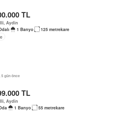
00.000 TL
lli, Aydin
Odalı
1 Banyo
125 metrekare
e
, 5 gün önce
99.000 TL
lli, Aydin
Oda
1 Banyo
55 metrekare