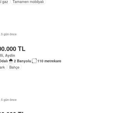
l gaz
Tamamen mobilyalı
, 5 gün önce
00.000 TL
lli, Aydin
Odalı
2 Banyolu
110 metrekare
ark
Bahçe
, 5 gün önce