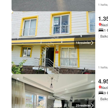
1 hafta
1.3
Nazi
1 
Balk
14
resimler
1 hafta
4.9
Nazi
3 
Balk
25
resimler