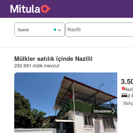
Mülkler satılık içinde Nazilli
292.991 mülk mevcut
3.5
Nazi
2 
Bahç
35
resimler