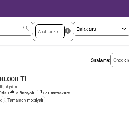
Sıralama:
Önce en
00.000 TL
lli, Aydin
Odalı
2 Banyolu
171 metrekare
e
Tamamen mobilyalı