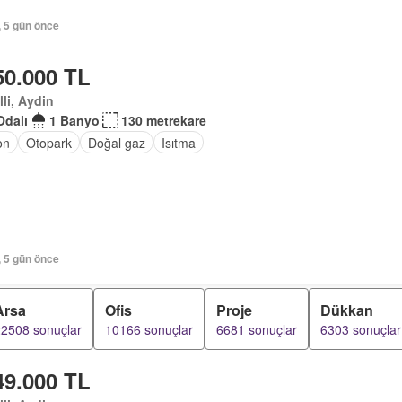
, 5 gün önce
50.000 TL
lli, Aydin
Odalı
1 Banyo
130 metrekare
on
Otopark
Doğal gaz
Isıtma
, 5 gün önce
Arsa
Ofis
Proje
Dükkan
2508 sonuçlar
10166 sonuçlar
6681 sonuçlar
6303 sonuçlar
49.000 TL