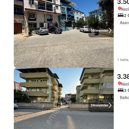
3.5
Nazi
2 
Asan
35
resimler
1 hafta
3.3
Nazi
3 
Balk
24
resimler