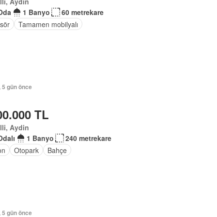
lli, Aydin
Oda
1 Banyo
60 metrekare
sör
Tamamen mobilyalı
, 5 gün önce
00.000 TL
lli, Aydin
Odalı
1 Banyo
240 metrekare
on
Otopark
Bahçe
, 5 gün önce