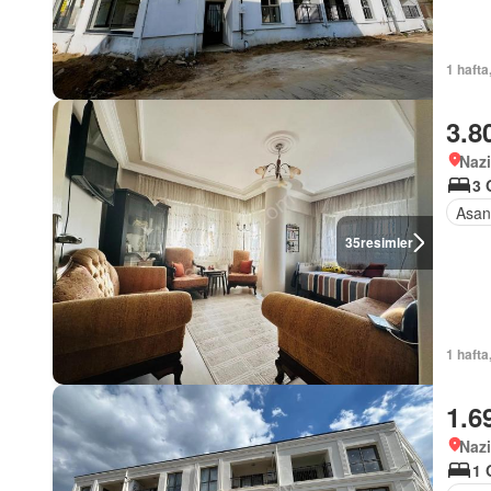
1 hafta
3.8
Nazi
3 
Asan
35
resimler
1 hafta
1.6
Nazi
1 