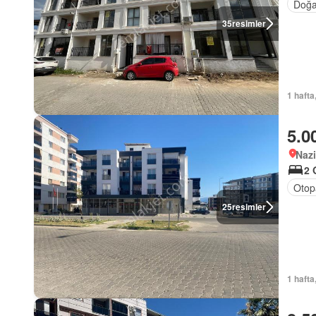
Doğa
35
resimler
1 hafta
5.0
Nazi
2 
Otop
25
resimler
1 hafta