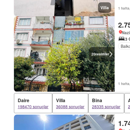
Villa
1 hafta
2.7
Nazi
3 
Balk
20
resimler
1 hafta
Daire
Villa
Bina
198470 sonuçlar
36088 sonuçlar
28335 sonuçlar
2
1.7