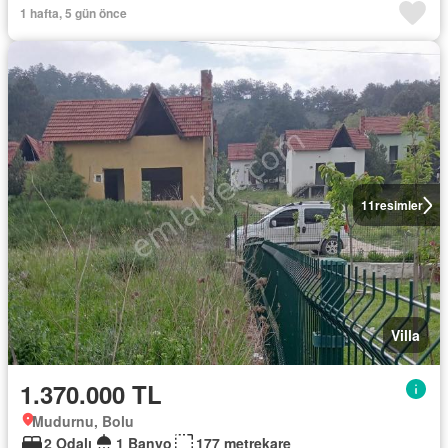
1 hafta, 5 gün önce
11
resimler
Villa
1.370.000 TL
Mudurnu, Bolu
2 Odalı
1 Banyo
177 metrekare