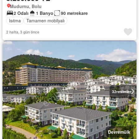
Mudurnu, Bolu
2 Odalı
1 Banyo
90 metrekare
Isıtma
Tamamen mobilyalı
2 hafta, 3 gün önce
32
resimler
Devremülk