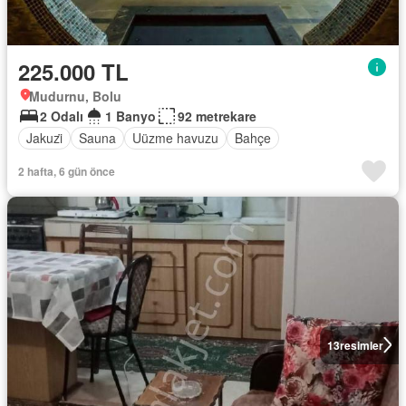
225.000 TL
Mudurnu, Bolu
2 Odalı
1 Banyo
92 metrekare
Jakuzi̇
Sauna
Uüzme havuzu
Bahçe
2 hafta, 6 gün önce
13
resimler