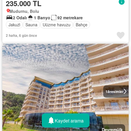
235.000 TL
Mudurnu, Bolu
2 Odalı
1 Banyo
92 metrekare
Jakuzi̇
Sauna
Uüzme havuzu
Bahçe
2 hafta, 6 gün önce
18
resimler
Kaydet arama
Devremülk