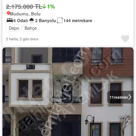
2.175.000 TL
1%
Mudurnu, Bolu
6 Odalı
2 Banyolu
144 metrekare
Depo
Bahçe
2 hafta, 2 gün önce
11
resimler