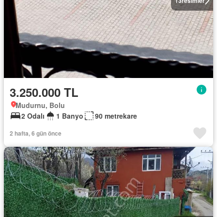
13
resimler
3.250.000 TL
Mudurnu, Bolu
2 Odalı
1 Banyo
90 metrekare
2 hafta, 6 gün önce