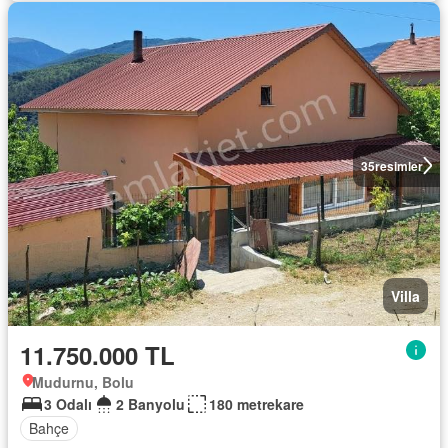
35
resimler
Villa
11.750.000 TL
Mudurnu, Bolu
3 Odalı
2 Banyolu
180 metrekare
Bahçe