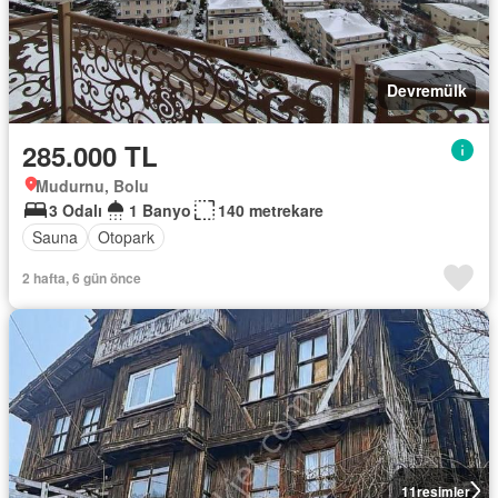
Devremülk
285.000 TL
Mudurnu, Bolu
3 Odalı
1 Banyo
140 metrekare
Sauna
Otopark
2 hafta, 6 gün önce
11
resimler