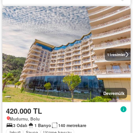
11
resimler
Devremülk
420.000 TL
Mudurnu, Bolu
3 Odalı
1 Banyo
140 metrekare
Jakuzi̇
Sauna
Uüzme havuzu