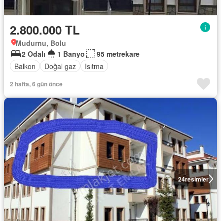
2.800.000 TL
Mudurnu, Bolu
2 Odalı
1 Banyo
95 metrekare
Balkon
Doğal gaz
Isıtma
2 hafta, 6 gün önce
24
resimler