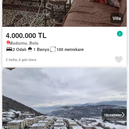
Villa
4.000.000 TL
Mudurnu, Bolu
2 Odalı
1 Banyo
100 metrekare
2 hafta, 6 gün önce
16
resimler