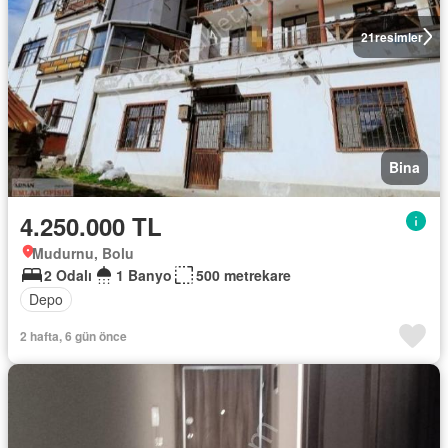
21
resimler
Bina
4.250.000 TL
Mudurnu, Bolu
2 Odalı
1 Banyo
500 metrekare
Depo
2 hafta, 6 gün önce