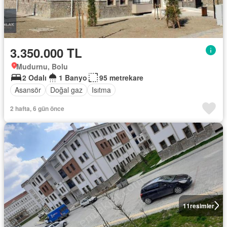
3.350.000 TL
Mudurnu, Bolu
2 Odalı
1 Banyo
95 metrekare
Asansör
Doğal gaz
Isıtma
2 hafta, 6 gün önce
11
resimler