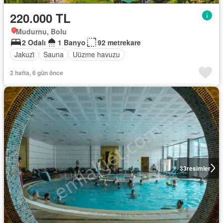
220.000 TL
Mudurnu, Bolu
2 Odalı
1 Banyo
92 metrekare
Jakuzi̇
Sauna
Uüzme havuzu
2 hafta, 6 gün önce
33
resimler