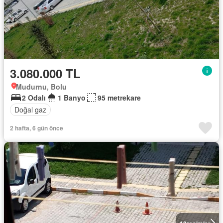
3.080.000 TL
Mudurnu, Bolu
2 Odalı
1 Banyo
95 metrekare
Doğal gaz
2 hafta, 6 gün önce