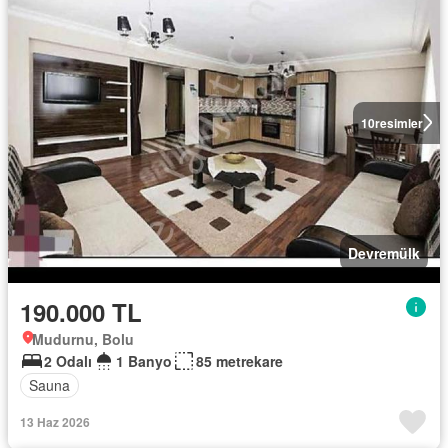
10
resimler
Devremülk
190.000 TL
Mudurnu, Bolu
2 Odalı
1 Banyo
85 metrekare
Sauna
13 Haz 2026