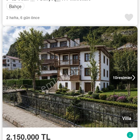
Bahçe
2 hafta, 6 gün önce
10
resimler
Villa
2.150.000 TL