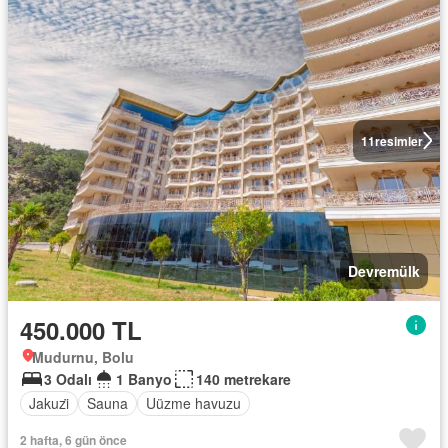
11
resimler
Devremülk
450.000 TL
Mudurnu, Bolu
3 Odalı
1 Banyo
140 metrekare
Jakuzi̇
Sauna
Uüzme havuzu
2 hafta, 6 gün önce