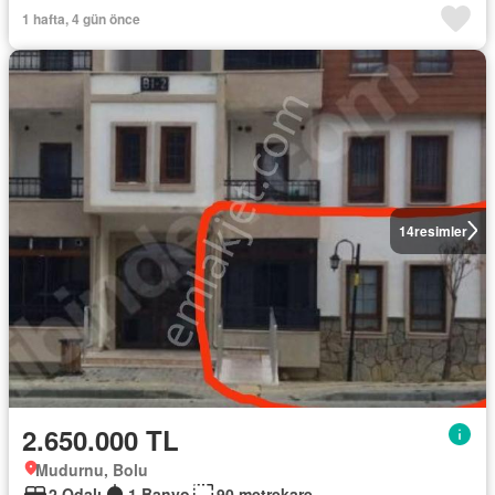
1 hafta, 4 gün önce
14
resimler
2.650.000 TL
Mudurnu, Bolu
2 Odalı
1 Banyo
90 metrekare