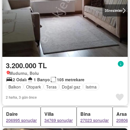
35
resimler
3.200.000 TL
Mudurnu, Bolu
2 Odalı
1 Banyo
105 metrekare
Balkon
Otopark
Teras
Doğal gaz
Isıtma
2 hafta, 3 gün önce
Daire
Villa
Bina
Arsa
206995 sonuçlar
34769 sonuçlar
27023 sonuçlar
20806 