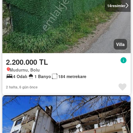
14
resimler
Villa
2.200.000 TL
Mudurnu, Bolu
4 Odalı
1 Banyo
184 metrekare
2 hafta, 6 gün önce