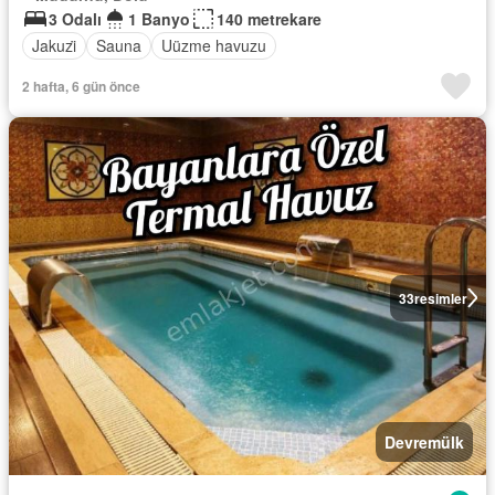
3 Odalı
1 Banyo
140 metrekare
Jakuzi̇
Sauna
Uüzme havuzu
2 hafta, 6 gün önce
33
resimler
Devremülk