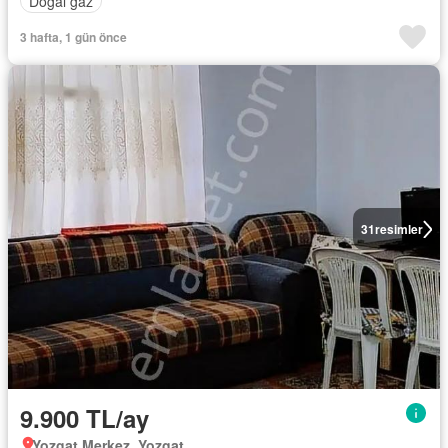
Doğal gaz
3 hafta, 1 gün önce
31
resimler
9.900 TL/ay
Yozgat Merkez, Yozgat