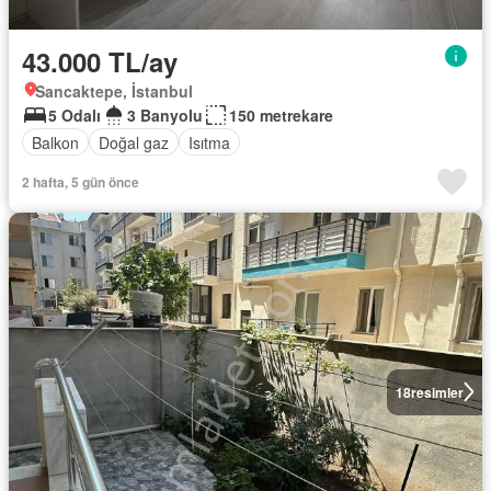
43.000 TL/ay
Sancaktepe, İstanbul
5 Odalı
3 Banyolu
150 metrekare
Balkon
Doğal gaz
Isıtma
2 hafta, 5 gün önce
18
resimler