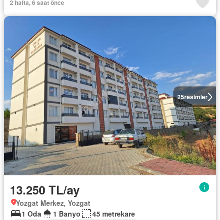
2 hafta, 6 saat önce
25
resimler
13.250 TL/ay
Yozgat Merkez, Yozgat
1 Oda
1 Banyo
45 metrekare