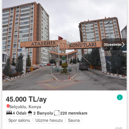
35
resimler
45.000 TL/ay
Selçuklu, Konya
4 Odalı
2 Banyolu
220 metrekare
Spor salonu
Uüzme havuzu
Sauna