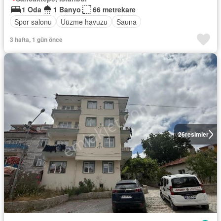
1 Oda
1 Banyo
66 metrekare
Spor salonu
Uüzme havuzu
Sauna
3 hafta, 1 gün önce
26
resimler