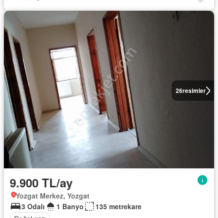
26
resimler
9.900 TL/ay
Yozgat Merkez, Yozgat
3 Odalı
1 Banyo
135 metrekare