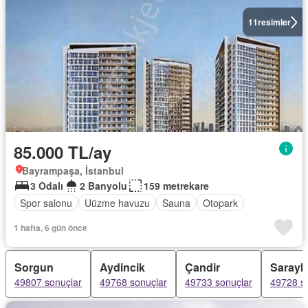
11
resimler
85.000 TL/ay
Bayrampaşa, İstanbul
3 Odalı
2 Banyolu
159 metrekare
Spor salonu
Uüzme havuzu
Sauna
Otopark
1 hafta, 6 gün önce
Sorgun
Aydincik
Çandir
Sarayk
49807 sonuçlar
49768 sonuçlar
49733 sonuçlar
49728 s