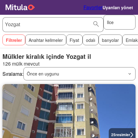
Favoriler
Uyarıları yönet
Ilce
Filtreler
Anahtar kelimeler
Fiyat
odalı
banyolar
Emlak
Mülkler kiralık içinde Yozgat il
126 mülk mevcut
Sıralama:
Önce en uygunu
25
resimler