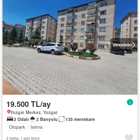
35
resimler
19.500 TL/ay
Yozgat Merkez, Yozgat
3 Odalı
2 Banyolu
135 metrekare
Otopark
Isıtma
3 hafta, 1 gün önce