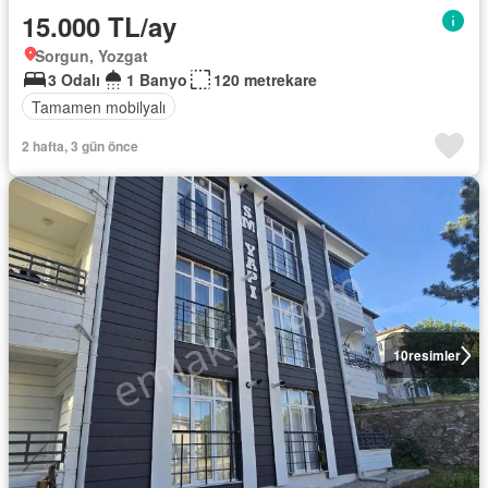
15.000 TL/ay
Sorgun, Yozgat
3 Odalı
1 Banyo
120 metrekare
Tamamen mobilyalı
2 hafta, 3 gün önce
10
resimler