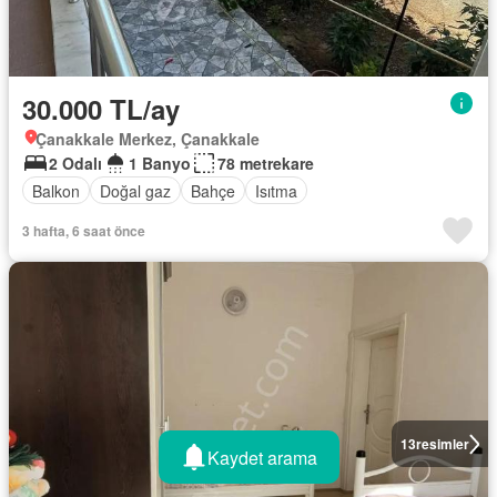
30.000 TL/ay
Çanakkale Merkez, Çanakkale
2 Odalı
1 Banyo
78 metrekare
Balkon
Doğal gaz
Bahçe
Isıtma
3 hafta, 6 saat önce
13
resimler
Kaydet arama