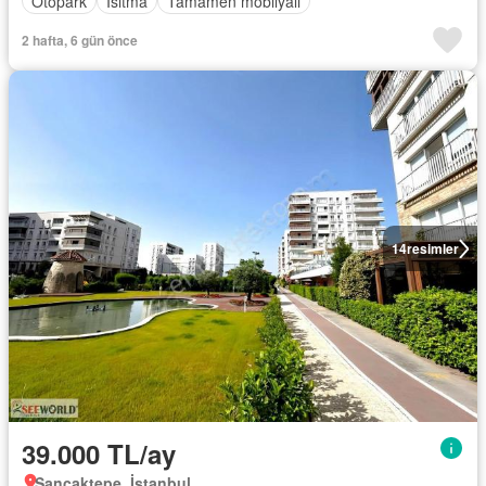
Otopark
Isıtma
Tamamen mobilyalı
2 hafta, 6 gün önce
14
resimler
39.000 TL/ay
Sancaktepe, İstanbul