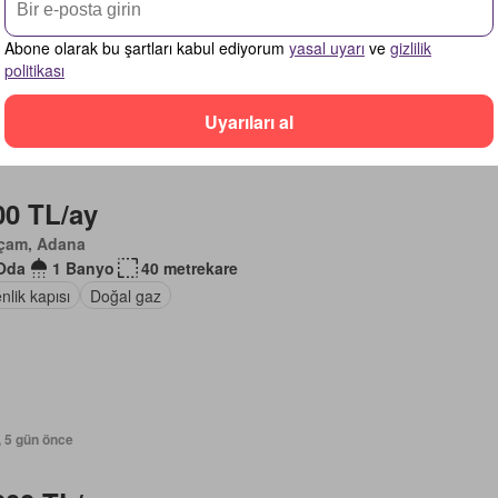
on
Klima
Tamamen mobilyalı
Abone olarak bu şartları kabul ediyorum
yasal uyarı
ve
gizlilik
politikası
Uyarıları al
, 5 gün önce
00 TL/ay
içam, Adana
Oda
1 Banyo
40 metrekare
lik kapısı
Doğal gaz
, 5 gün önce