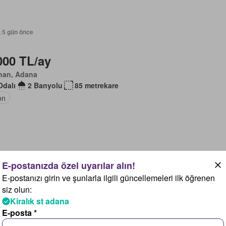
, 5 gün önce
000 TL/ay
han, Adana
Odalı
2 Banyolu
85 metrekare
on
, 5 gün önce
E-postanızı girin ve şunlarla ilgili güncellemeleri ilk öğrenen
500 TL/ay
siz olun:
Kiralık st adana
içam, Adana
E-posta *
Oda
2 Banyolu
50 metrekare