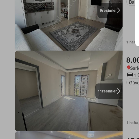
Balk
9
resimler
1 hafta
8.0
Sar
1 
Güven
11
resimler
1 hafta