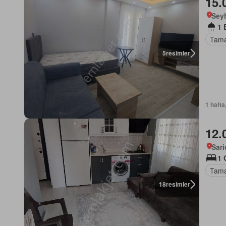
15.
Sey
1 
Tama
5
resimler
1 hafta
12.
Sar
1 
Tama
18
resimler