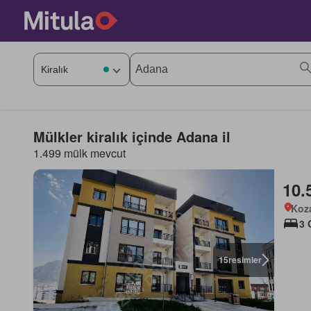
Mülkler kiralık içinde Adana il
1.499 mülk mevcut
10.
Koz
3 
15
resimler