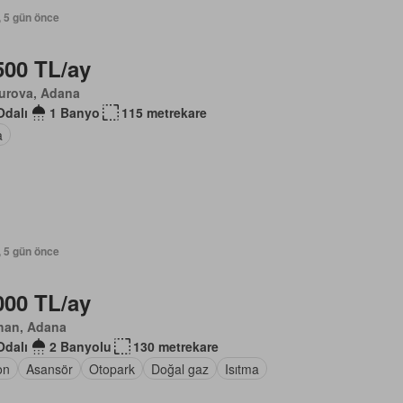
, 5 gün önce
500 TL/ay
urova, Adana
Odalı
1 Banyo
115 metrekare
a
, 5 gün önce
000 TL/ay
han, Adana
Odalı
2 Banyolu
130 metrekare
on
Asansör
Otopark
Doğal gaz
Isıtma