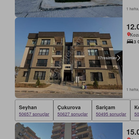
1 hafta
12.
Koz
3 
17
resimler
1 hafta
Seyhan
Çukurova
Sariçam
K
50657 sonuçlar
50627 sonuçlar
50495 sonuçlar
50
15.