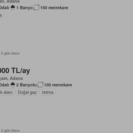
an, Adana
Odalı
1 Banyo
150 metrekare
a
, 5 gün önce
000 TL/ay
içam, Adana
Odalı
2 Banyolu
100 metrekare
k alanı
Doğal gaz
Isıtma
, 5 gün önce