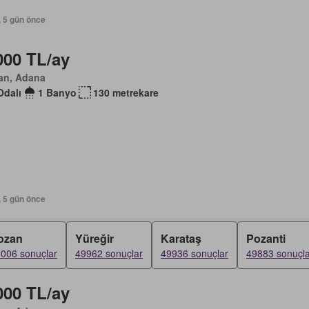
, 5 gün önce
000 TL/ay
an, Adana
Odalı
1 Banyo
130 metrekare
, 5 gün önce
ozan
Yüreğir
Karataş
Pozanti
006 sonuçlar
49962 sonuçlar
49936 sonuçlar
49883 sonuçla
000 TL/ay