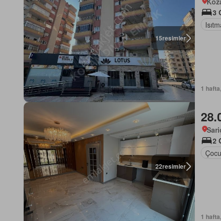
Koz
3 
Isıtm
15
resimler
1 hafta
28.
Sar
2 
Çocu
22
resimler
1 hafta