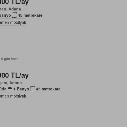
000 TL/ay
han, Adana
Banyo
45 metrekare
men mobilyalı
, 5 gün önce
000 TL/ay
içam, Adana
Oda
1 Banyo
45 metrekare
men mobilyalı