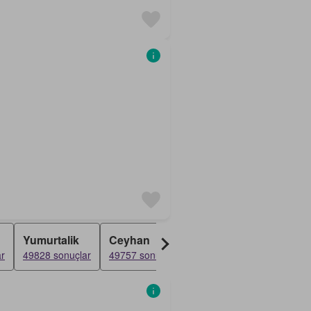
Yumurtalik
Ceyhan
Karaisali
İmam
r
49828 sonuçlar
49757 sonuçlar
49745 sonuçlar
49725 