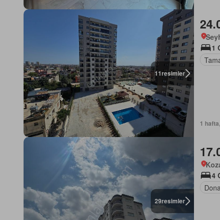
24.
Sey
1 
Tama
11
resimler
1 hafta
17.
Koz
4 
Dona
29
resimler