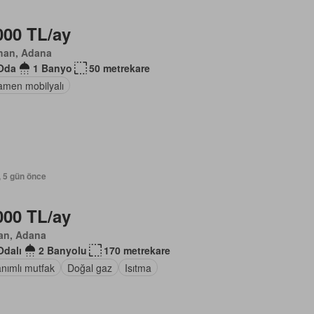
000 TL/ay
han, Adana
Oda
1 Banyo
50 metrekare
men mobilyalı
, 5 gün önce
000 TL/ay
an, Adana
Odalı
2 Banyolu
170 metrekare
nımlı mutfak
Doğal gaz
Isıtma