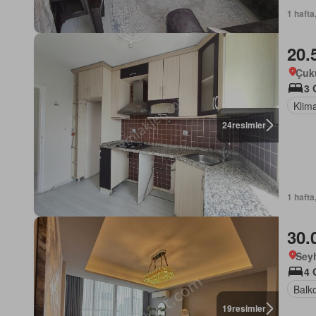
1 hafta
20.
Çuk
3 
Klim
24
resimler
1 hafta
30.
Sey
4 
Balk
19
resimler