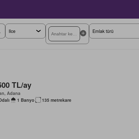
500 TL/ay
an, Adana
Odalı
1 Banyo
135 metrekare