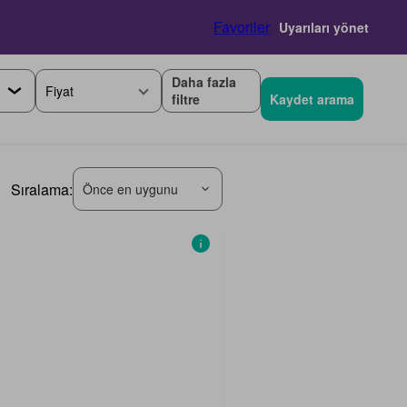
Favoriler
Uyarıları yönet
Daha fazla
Fiyat
filtre
Kaydet arama
Sıralama:
Önce en uygunu