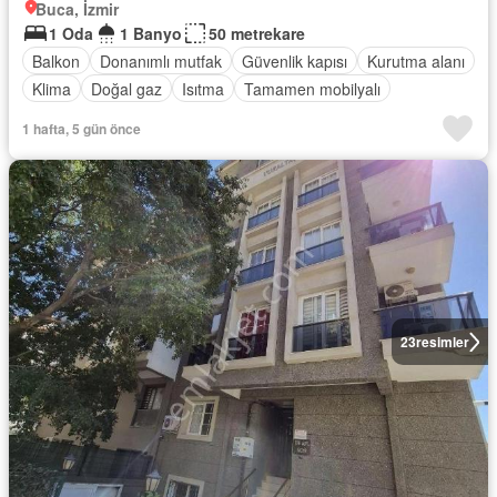
Buca, İzmir
1 Oda
1 Banyo
50 metrekare
Balkon
Donanımlı mutfak
Güvenlik kapısı
Kurutma alanı
Klima
Doğal gaz
Isıtma
Tamamen mobilyalı
1 hafta, 5 gün önce
23
resimler