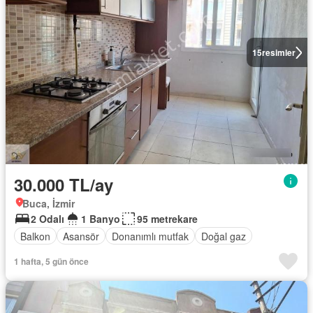
15
resimler
30.000 TL/ay
Buca, İzmir
2 Odalı
1 Banyo
95 metrekare
Balkon
Asansör
Donanımlı mutfak
Doğal gaz
1 hafta, 5 gün önce