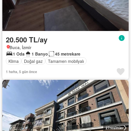
20.500 TL/ay
Buca, İzmir
1 Oda
1 Banyo
45 metrekare
Klima
Doğal gaz
Tamamen mobilyalı
1 hafta, 5 gün önce
27
resimler