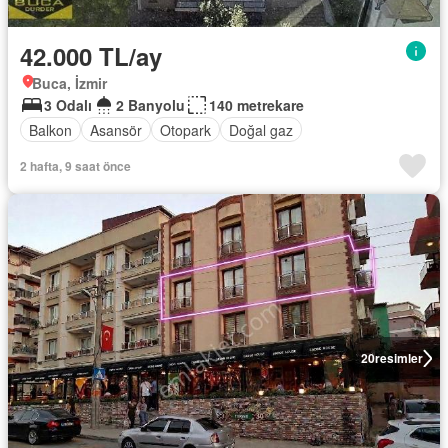
42.000 TL/ay
Buca, İzmir
3 Odalı
2 Banyolu
140 metrekare
Balkon
Asansör
Otopark
Doğal gaz
2 hafta, 9 saat önce
20
resimler