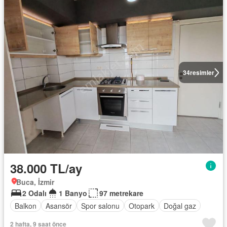
34
resimler
38.000 TL/ay
Buca, İzmir
2 Odalı
1 Banyo
97 metrekare
Balkon
Asansör
Spor salonu
Otopark
Doğal gaz
2 hafta, 9 saat önce