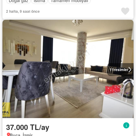
Doğal gaz
Isıtma
Tamamen mobilyalı
2 hafta, 9 saat önce
11
resimler
37.000 TL/ay
Buca, İzmir