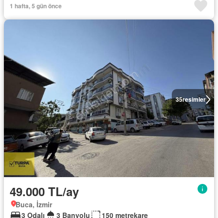
1 hafta, 5 gün önce
35
resimler
49.000 TL/ay
Buca, İzmir
3 Odalı
3 Banyolu
150 metrekare