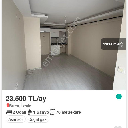
13
resimler
23.500 TL/ay
Buca, İzmir
2 Odalı
1 Banyo
70 metrekare
Asansör
Doğal gaz