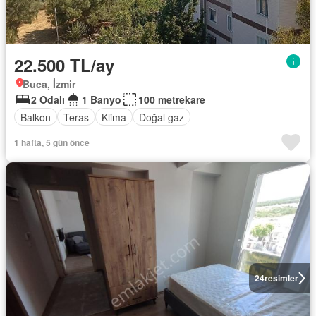
22.500 TL/ay
Buca, İzmir
2 Odalı
1 Banyo
100 metrekare
Balkon
Teras
Klima
Doğal gaz
1 hafta, 5 gün önce
24
resimler