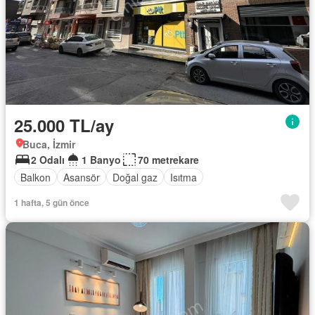
25.000 TL/ay
Buca, İzmir
2 Odalı
1 Banyo
70 metrekare
Balkon
Asansör
Doğal gaz
Isıtma
1 hafta, 5 gün önce