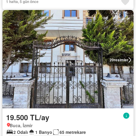
1 hafta, 5 gün önce
20
resimler
19.500 TL/ay
Buca, İzmir
2 Odalı
1 Banyo
65 metrekare