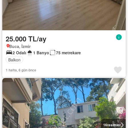
25.000 TL/ay
Buca, İzmir
2 Odalı
1 Banyo
75 metrekare
Balkon
1 hafta, 6 gün önce
16
resimler