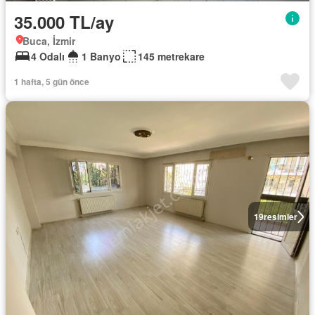
35.000 TL/ay
Buca, İzmir
4 Odalı
1 Banyo
145 metrekare
1 hafta, 5 gün önce
19
resimler