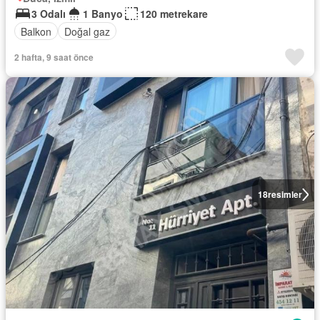
3 Odalı
1 Banyo
120 metrekare
Balkon
Doğal gaz
2 hafta, 9 saat önce
18
resimler