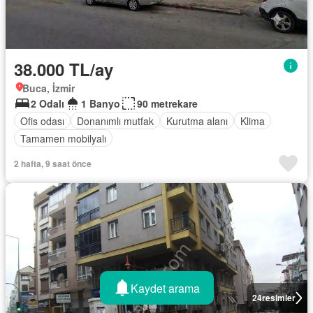
38.000 TL/ay
Buca, İzmir
2 Odalı
1 Banyo
90 metrekare
Ofis odası
Donanımlı mutfak
Kurutma alanı
Klima
Tamamen mobilyalı
2 hafta, 9 saat önce
Kaydet arama
24
resimler