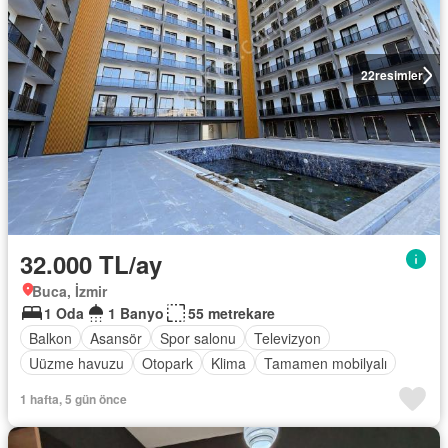
22
resimler
32.000 TL/ay
Buca, İzmir
1 Oda
1 Banyo
55 metrekare
Balkon
Asansör
Spor salonu
Televizyon
Uüzme havuzu
Otopark
Klima
Tamamen mobilyalı
1 hafta, 5 gün önce