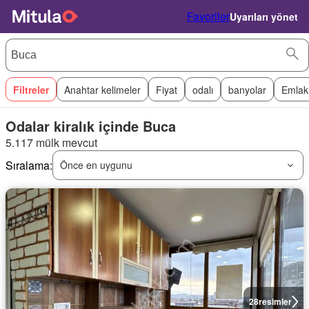
Favoriler
Uyarıları yönet
Filtreler
Anahtar kelimeler
Fiyat
odalı
banyolar
Emlak
Odalar kiralık içinde Buca
5.117 mülk mevcut
Sıralama:
Önce en uygunu
28
resimler