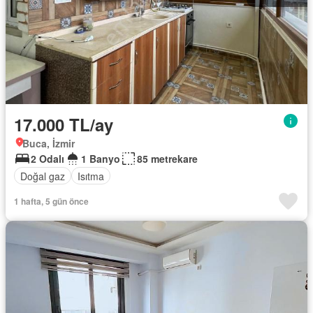
17.000 TL/ay
Buca, İzmir
2 Odalı
1 Banyo
85 metrekare
Doğal gaz
Isıtma
1 hafta, 5 gün önce