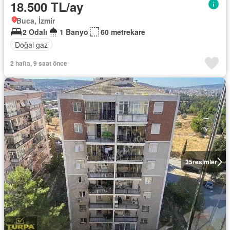
18.500 TL/ay
Buca, İzmir
2 Odalı
1 Banyo
60 metrekare
Doğal gaz
2 hafta, 9 saat önce
35
resimler