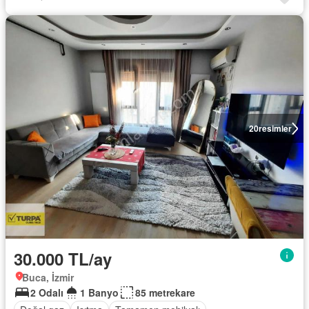
20
resimler
30.000 TL/ay
Buca, İzmir
2 Odalı
1 Banyo
85 metrekare