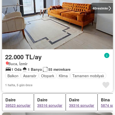
40
resimler
22.000 TL/ay
Buca, İzmir
1 Oda
1 Banyo
55 metrekare
Balkon
Asansör
Otopark
Klima
Tamamen mobilyalı
1 hafta, 5 gün önce
Daire
Daire
Daire
Bina
39523 sonuçlar
39316 sonuçlar
39316 sonuçlar
5874 so