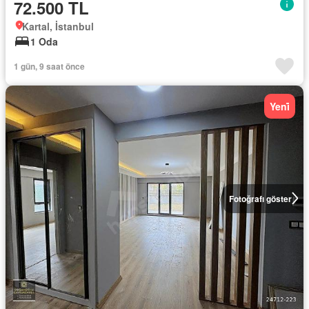
72.500 TL
Kartal, İstanbul
1 Oda
1 gün, 9 saat önce
Yeni̇
Fotoğrafı göster