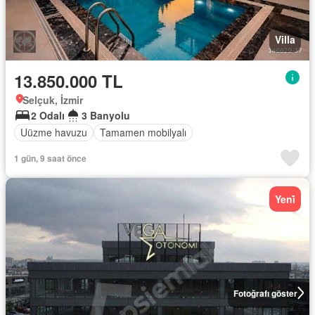
Villa
13.850.000 TL
Selçuk, İzmir
2 Odalı
3 Banyolu
Uüzme havuzu
Tamamen mobilyalı
1 gün, 9 saat önce
Yeni̇
Fotoğrafı göster