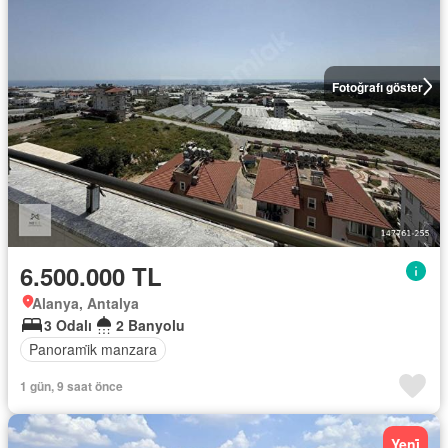
Fotoğrafı göster
6.500.000 TL
Alanya, Antalya
3 Odalı
2 Banyolu
Panorami̇k manzara
1 gün, 9 saat önce
Yeni̇