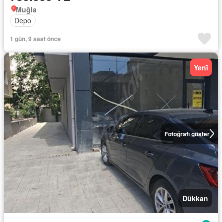
Muğla
Depo
1 gün, 9 saat önce
Yeni̇
Fotoğrafı göster
Dükkan