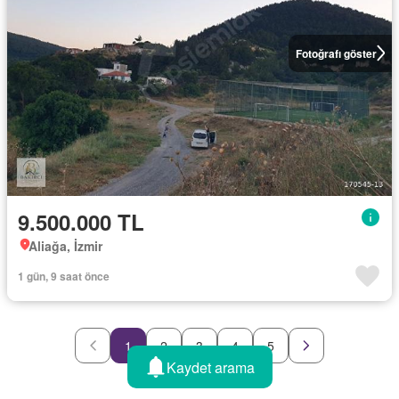
Fotoğrafı göster
9.500.000 TL
Aliağa, İzmir
1 gün, 9 saat önce
1
2
3
4
5
Kaydet arama