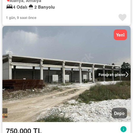
Alanya, Antalya
4 Odalı
2 Banyolu
1 gün, 9 saat önce
Yeni̇
Fotoğrafı göster
Depo
750.000 TL