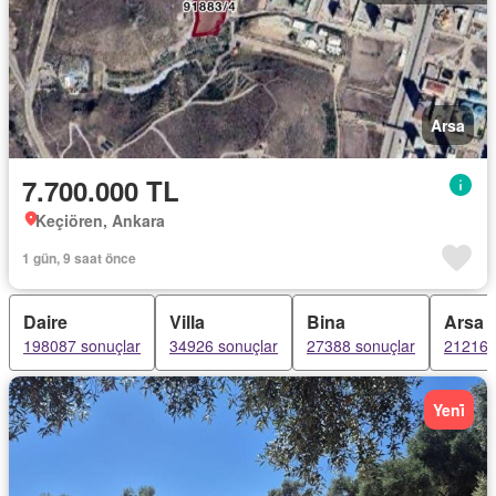
Arsa
7.700.000 TL
Keçiören, Ankara
1 gün, 9 saat önce
Daire
Villa
Bina
Arsa
198087 sonuçlar
34926 sonuçlar
27388 sonuçlar
21216 
Yeni̇