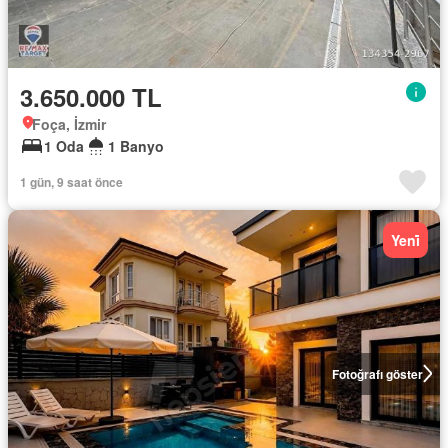
3.650.000 TL
Foça, İzmir
1 Oda
1 Banyo
1 gün, 9 saat önce
Yeni̇
Fotoğrafı göster