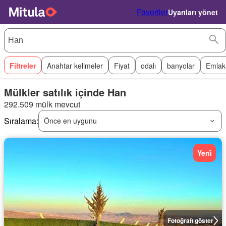
Favoriler
Uyarıları yönet
Filtreler
Anahtar kelimeler
Fiyat
odalı
banyolar
Emlak
Mülkler satılık içinde Han
292.509 mülk mevcut
Sıralama:
Önce en uygunu
Yeni̇
Fotoğrafı göster