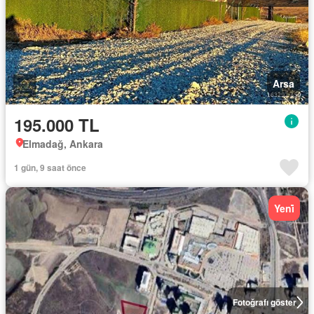
Arsa
195.000 TL
Elmadağ, Ankara
1 gün, 9 saat önce
Yeni̇
Fotoğrafı göster