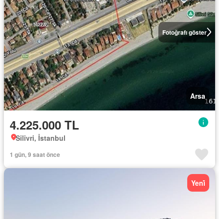
Fotoğrafı göster
Arsa
4.225.000 TL
Silivri, İstanbul
1 gün, 9 saat önce
Yeni̇