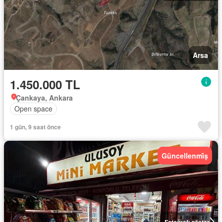
Arsa
1.450.000 TL
Çankaya, Ankara
Open space
1 gün, 9 saat önce
Güncellenmi̇ş
Fotoğrafı göster