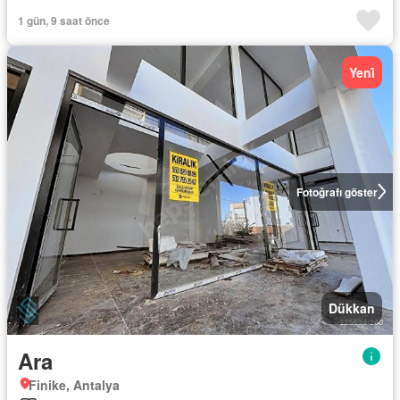
1 gün, 9 saat önce
Yeni̇
Fotoğrafı göster
Dükkan
Ara
Finike, Antalya