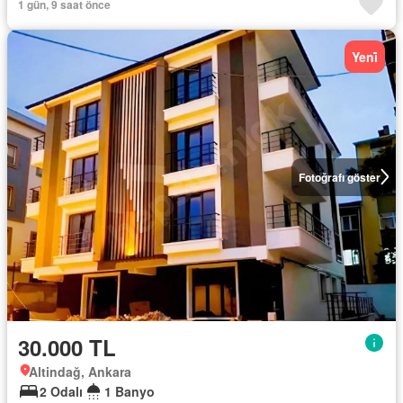
1 gün, 9 saat önce
Yeni̇
Fotoğrafı göster
30.000 TL
Altindağ, Ankara
2 Odalı
1 Banyo