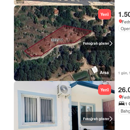
1.5
Yeni̇
Feth
Open
Fotoğrafı göster
Arsa
1 gün, 
26.
Yeni̇
Feth
1 
Bahç
Fotoğrafı göster