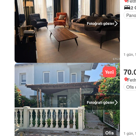
Feth
2 
Pano
Fotoğrafı göster
1 gün, 
70.
Yeni̇
Feth
Ofis 
Fotoğrafı göster
Ofis
1 gün, 