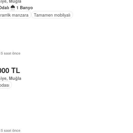
iye, Muğla
Odalı
1 Banyo
rami̇k manzara
Tamamen mobilyalı
15 saat önce
000 TL
iye, Muğla
odası
15 saat önce