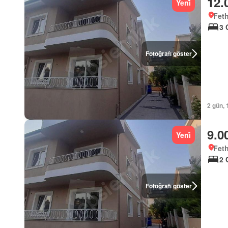
12.
Yeni̇
Feth
3 
Fotoğrafı göster
2 gün, 
9.0
Yeni̇
Feth
2 
Fotoğrafı göster