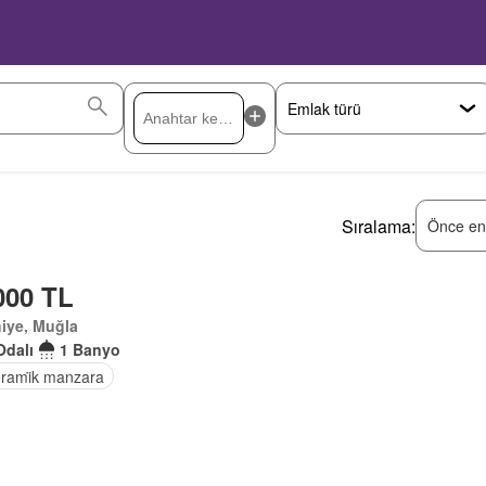
Sıralama:
Önce en
000 TL
iye, Muğla
Odalı
1 Banyo
rami̇k manzara