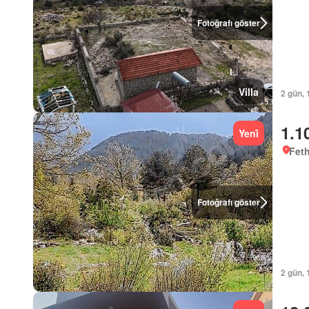
Fotoğrafı göster
Villa
2 gün, 
1.1
Yeni̇
Feth
Fotoğrafı göster
2 gün, 