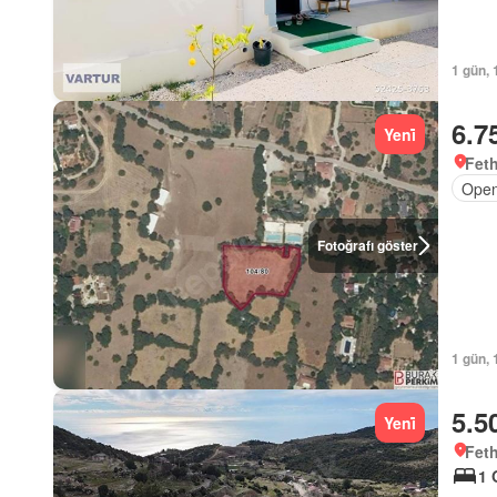
1 gün, 
6.7
Yeni̇
Feth
Open
Fotoğrafı göster
1 gün, 
5.5
Yeni̇
Feth
1 