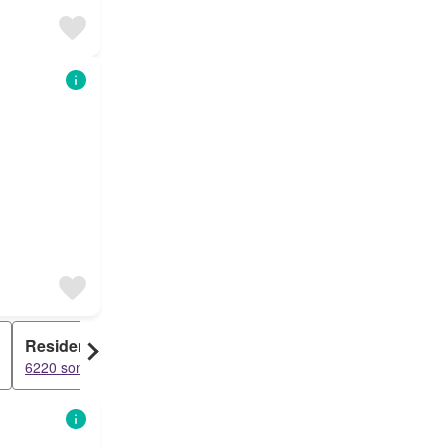
Residence
Bahce kati
6220 sonuçlar
5947 sonuçlar