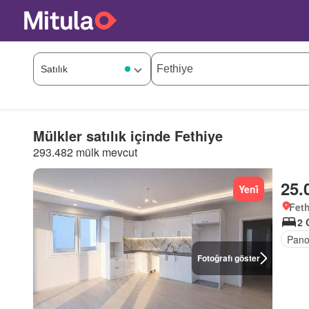
Mülkler satılık içinde Fethiye
293.482 mülk mevcut
25.
Yeni̇
Feth
2 
Pano
Fotoğrafı göster