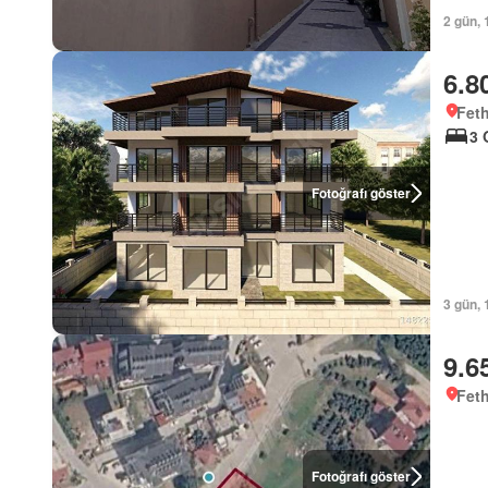
2 gün, 
6.8
Feth
3 
Fotoğrafı göster
3 gün, 
9.6
Feth
Fotoğrafı göster