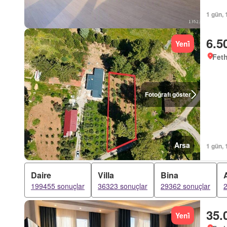
1 gün, 
6.5
Yeni̇
Feth
Fotoğrafı göster
Arsa
1 gün, 
Daire
Villa
Bina
199455 sonuçlar
36323 sonuçlar
29362 sonuçlar
2
35.
Yeni̇