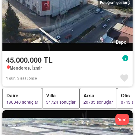
Fotoğrafı göster
Depo
45.000.000 TL
Menderes, İzmir
1 gün, 5 saat önce
Daire
Villa
Arsa
Ofis
198348 sonuçlar
34724 sonuçlar
20785 sonuçlar
8743 s
Yeni̇