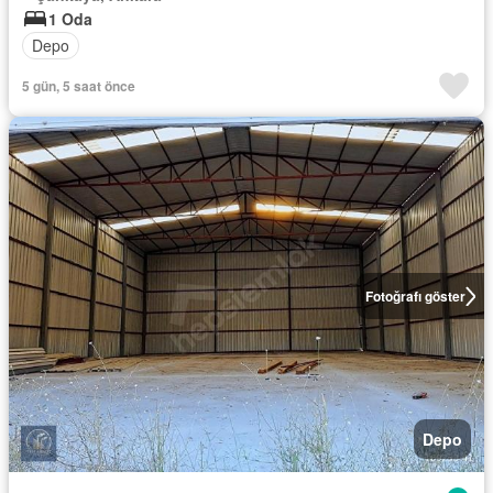
1 Oda
Depo
5 gün, 5 saat önce
Fotoğrafı göster
Depo