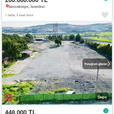
Sancaktepe, İstanbul
1 hafta, 5 saat önce
Fotoğrafı göster
Depo
448.000 TL