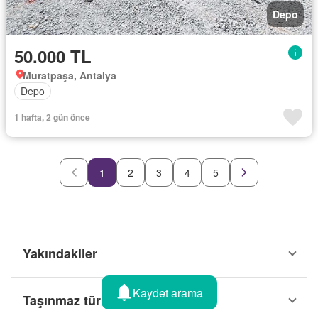
Depo
50.000 TL
Muratpaşa, Antalya
Depo
1 hafta, 2 gün önce
1
2
3
4
5
Yakındakiler
Kaydet arama
Taşınmaz türleri