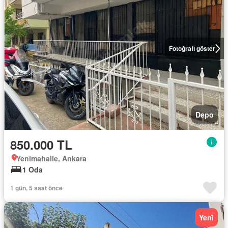
Fotoğrafı göster
Depo
850.000 TL
Yenimahalle, Ankara
1 Oda
1 gün, 5 saat önce
Yeni̇