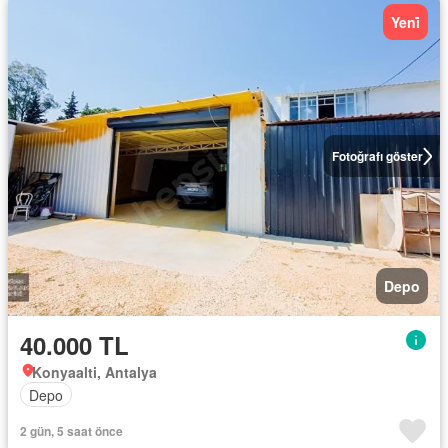
Yeni̇
Fotoğrafı göster
Depo
40.000 TL
Konyaalti, Antalya
Depo
2 gün, 5 saat önce