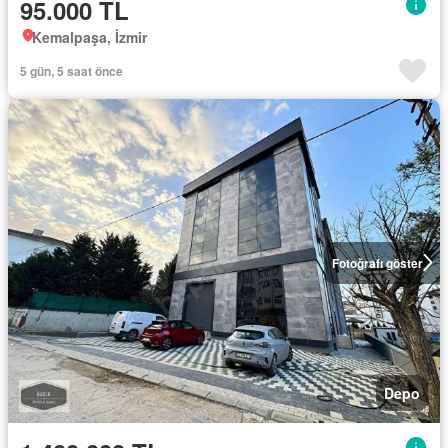
95.000 TL
Kemalpaşa, İzmir
5 gün, 5 saat önce
Fotoğrafı göster
Depo