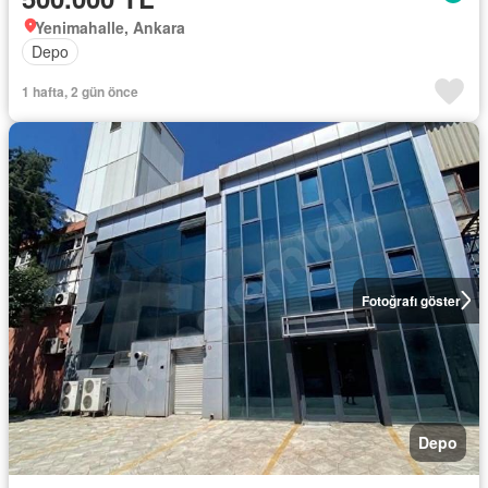
Yenimahalle, Ankara
Depo
1 hafta, 2 gün önce
Fotoğrafı göster
Depo