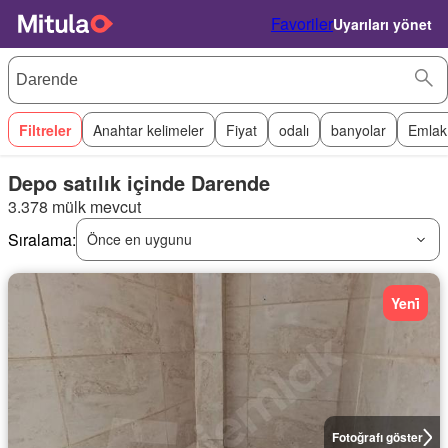
Favoriler
Uyarıları yönet
Filtreler
Anahtar kelimeler
Fiyat
odalı
banyolar
Emlak
Depo satılık içinde Darende
3.378 mülk mevcut
Sıralama:
Önce en uygunu
Yeni̇
Fotoğrafı göster