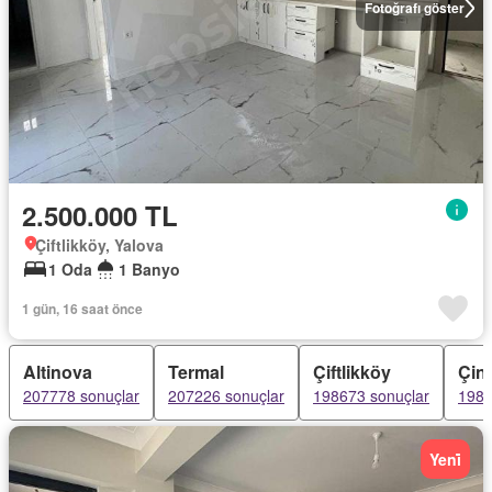
Fotoğrafı göster
2.500.000 TL
Çiftlikköy, Yalova
1 Oda
1 Banyo
1 gün, 16 saat önce
Altinova
Termal
Çiftlikköy
Çin
207778 sonuçlar
207226 sonuçlar
198673 sonuçlar
1984
Yeni̇