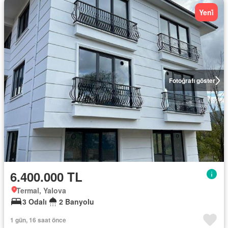
Yeni̇
Fotoğrafı göster
6.400.000 TL
Termal, Yalova
3 Odalı
2 Banyolu
1 gün, 16 saat önce