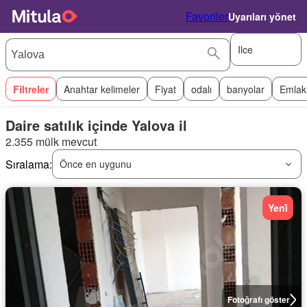
Favoriler
Uyarıları yönet
Ilce
Filtreler
Anahtar kelimeler
Fiyat
odalı
banyolar
Emlak
Daire satılık içinde Yalova il
2.355 mülk mevcut
Sıralama:
Önce en uygunu
Yeni̇
Fotoğrafı göster