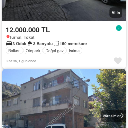
Villa
12.000.000 TL
Turhal, Tokat
3 Odalı
3 Banyolu
150 metrekare
Balkon
Otopark
Doğal gaz
Isıtma
3 hafta, 1 gün önce
25
resimler