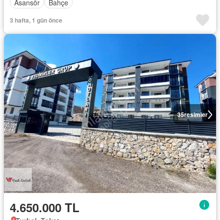
Asansör
Bahçe
3 hafta, 1 gün önce
35
resimler
4.650.000 TL