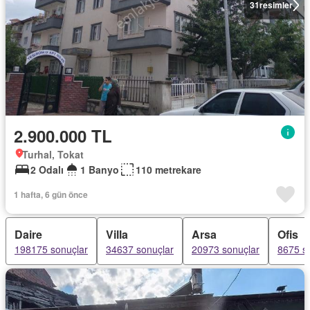
31
resimler
2.900.000 TL
Turhal, Tokat
2 Odalı
1 Banyo
110 metrekare
1 hafta, 6 gün önce
Daire
Villa
Arsa
Ofis
198175 sonuçlar
34637 sonuçlar
20973 sonuçlar
8675 s