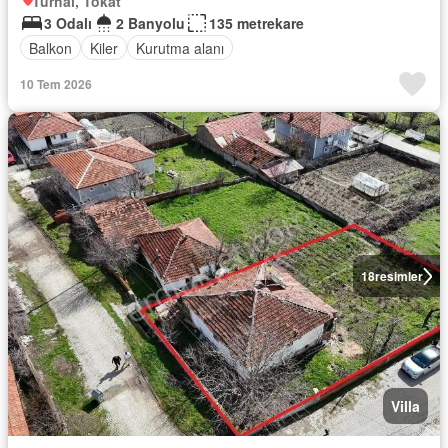
Turhal, Tokat
3 Odalı
2 Banyolu
135 metrekare
Balkon
Kiler
Kurutma alanı
10 Tem 2026
18
resimler
Villa