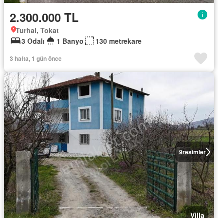
2.300.000 TL
Turhal, Tokat
3 Odalı
1 Banyo
130 metrekare
3 hafta, 1 gün önce
9
resimler
Villa