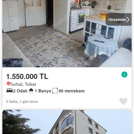
10
resimler
1.550.000 TL
Turhal, Tokat
2 Odalı
1 Banyo
90 metrekare
3 hafta, 1 gün önce