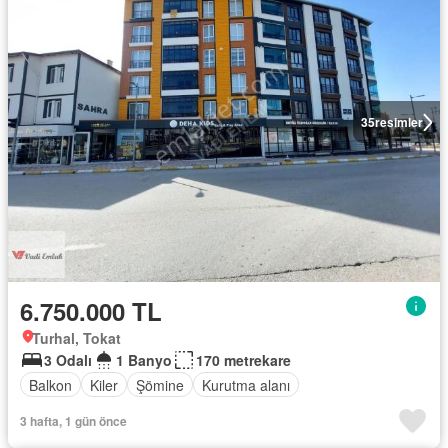
35
resimler
6.750.000 TL
Turhal, Tokat
3 Odalı
1 Banyo
170 metrekare
Balkon
Kiler
Şömine
Kurutma alanı
3 hafta, 1 gün önce