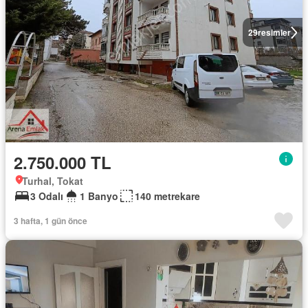
29
resimler
2.750.000 TL
Turhal, Tokat
3 Odalı
1 Banyo
140 metrekare
3 hafta, 1 gün önce