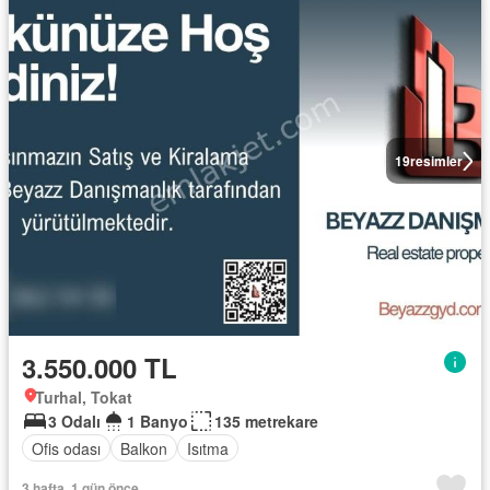
19
resimler
3.550.000 TL
Turhal, Tokat
3 Odalı
1 Banyo
135 metrekare
Ofis odası
Balkon
Isıtma
3 hafta, 1 gün önce