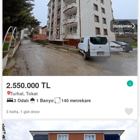
35
resimler
2.550.000 TL
Turhal, Tokat
3 Odalı
1 Banyo
140 metrekare
3 hafta, 1 gün önce