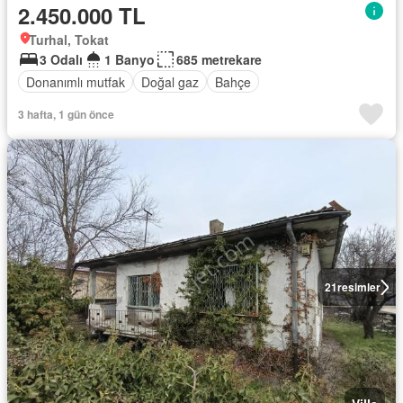
2.450.000 TL
Turhal, Tokat
3 Odalı
1 Banyo
685 metrekare
Donanımlı mutfak
Doğal gaz
Bahçe
3 hafta, 1 gün önce
21
resimler