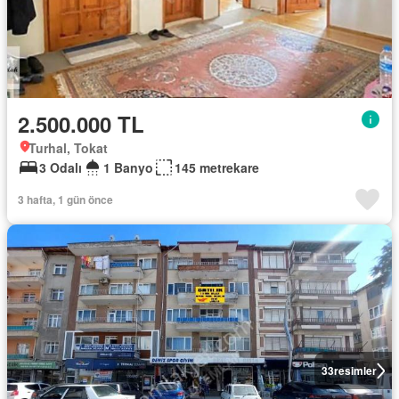
2.500.000 TL
Turhal, Tokat
3 Odalı
1 Banyo
145 metrekare
3 hafta, 1 gün önce
33
resimler