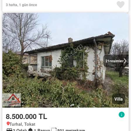
3 hafta, 1 gün önce
21
resimler
Villa
8.500.000 TL
Turhal, Tokat
2 Odalı
1 Banyo
501 metrekare