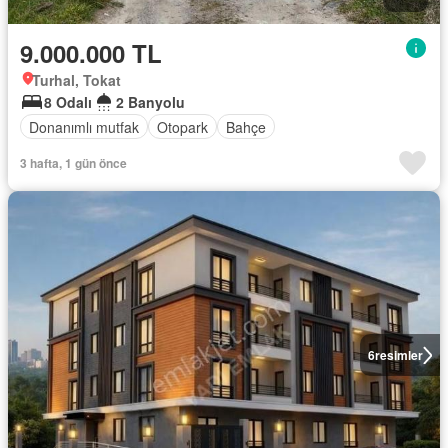
9.000.000 TL
Turhal, Tokat
8 Odalı
2 Banyolu
Donanımlı mutfak
Otopark
Bahçe
3 hafta, 1 gün önce
6
resimler