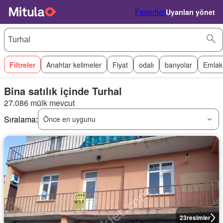
Favoriler
Uyarıları yönet
Filtreler
Anahtar kelimeler
Fiyat
odalı
banyolar
Emlak
Bina satılık içinde Turhal
27.086 mülk mevcut
Sıralama:
Önce en uygunu
23
resimler