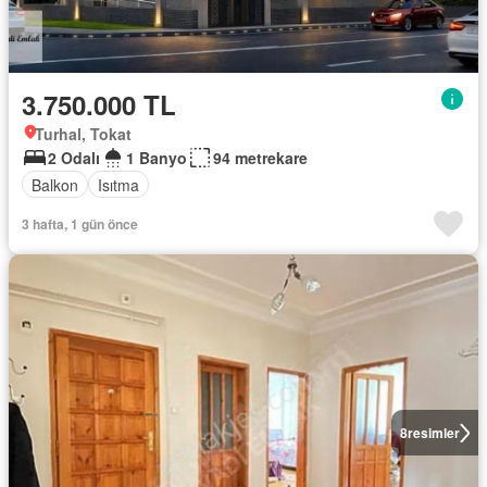
3.750.000 TL
Turhal, Tokat
2 Odalı
1 Banyo
94 metrekare
Balkon
Isıtma
3 hafta, 1 gün önce
8
resimler