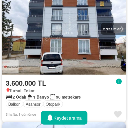
27
resimler
3.600.000 TL
Turhal, Tokat
2 Odalı
1 Banyo
90 metrekare
Balkon
Asansör
Otopark
3 hafta, 1 gün önce
Kaydet arama