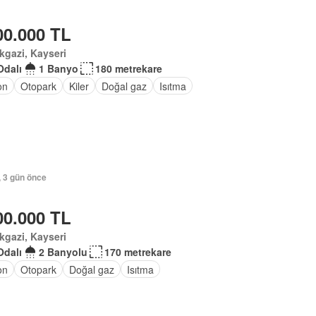
00.000 TL
kgazi, Kayseri
Odalı
1 Banyo
180 metrekare
on
Otopark
Kiler
Doğal gaz
Isıtma
, 3 gün önce
00.000 TL
kgazi, Kayseri
Odalı
2 Banyolu
170 metrekare
on
Otopark
Doğal gaz
Isıtma