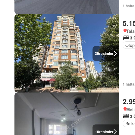
1 hafta
5.1
Tala
3 
Otop
35
resimler
1 hafta
2.9
Meli
3 
Balk
10
resimler