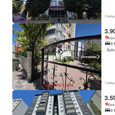
1 hafta
3.9
Koca
3 
Balk
20
resimler
1 hafta
3.5
Koca
3 