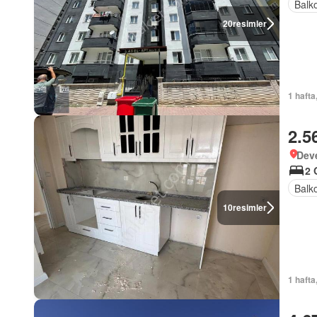
Balk
20
resimler
1 hafta
2.5
Deve
2 
Balk
10
resimler
1 hafta