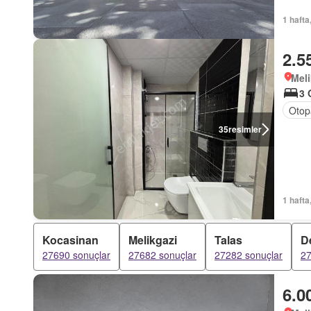
1 hafta
2.5
Meli
3 
Otop
35
resimler
1 hafta
Kocasinan
Melikgazi
Talas
D
27690 sonuçlar
27682 sonuçlar
27282 sonuçlar
27
6.0