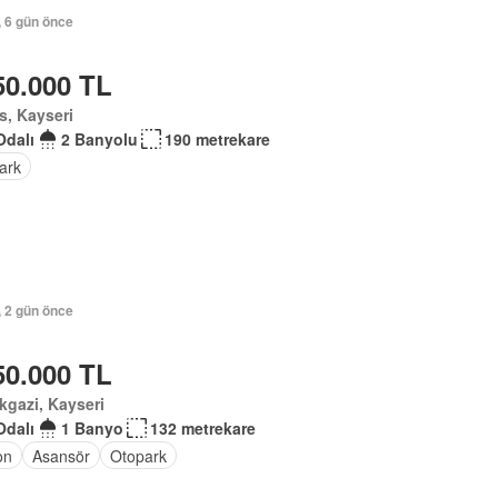
, 6 gün önce
50.000 TL
s, Kayseri
Odalı
2 Banyolu
190 metrekare
ark
, 2 gün önce
50.000 TL
kgazi, Kayseri
Odalı
1 Banyo
132 metrekare
on
Asansör
Otopark