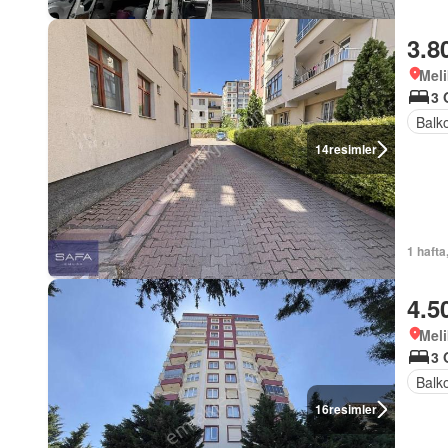
3.8
Meli
3 
Balk
14
resimler
1 hafta
4.5
Meli
3 
Balk
16
resimler