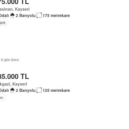
75.000 TL
sinan, Kayseri
Odalı
2 Banyolu
175 metrekare
ark
, 6 gün önce
85.000 TL
kgazi, Kayseri
Odalı
2 Banyolu
125 metrekare
on