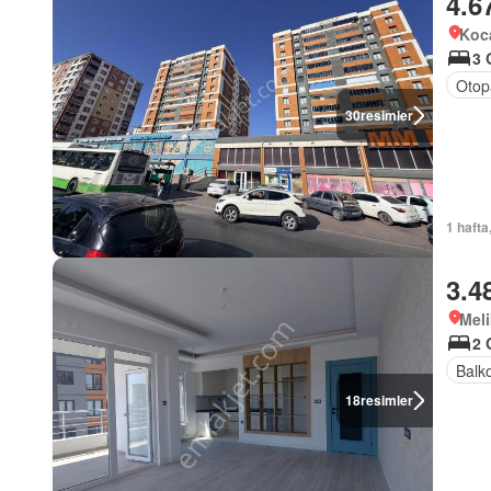
4.6
Koca
3 
Otop
30
resimler
1 hafta
3.4
Meli
2 
Balk
18
resimler