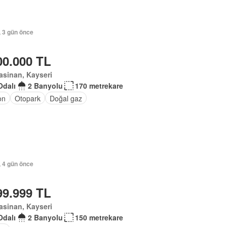
, 3 gün önce
00.000 TL
sinan, Kayseri
Odalı
2 Banyolu
170 metrekare
on
Otopark
Doğal gaz
, 4 gün önce
99.999 TL
sinan, Kayseri
Odalı
2 Banyolu
150 metrekare