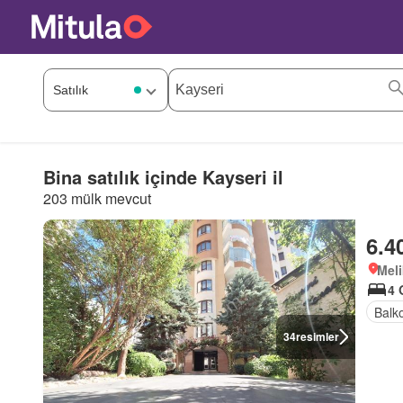
Bina satılık içinde Kayseri il
203 mülk mevcut
6.4
Meli
4 
Balk
34
resimler