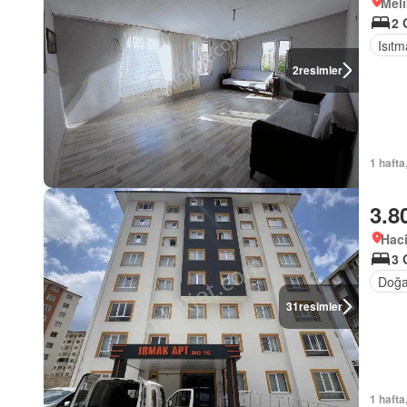
Meli
2 
Isıtm
2
resimler
1 hafta
3.8
Haci
3 
Doğa
31
resimler
1 hafta