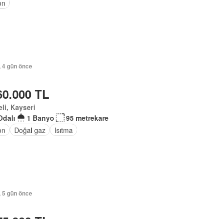
on
, 4 gün önce
60.000 TL
li, Kayseri
Odalı
1 Banyo
95 metrekare
on
Doğal gaz
Isıtma
, 5 gün önce