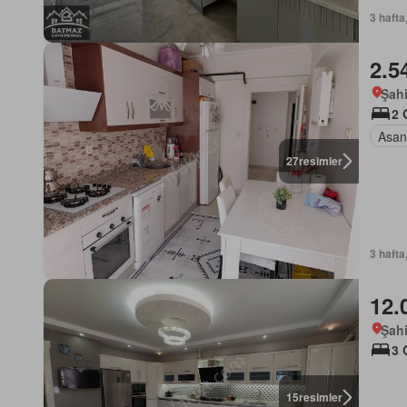
3 hafta
2.5
Şah
2 
Asan
27
resimler
3 hafta
12.
Şah
3 
15
resimler