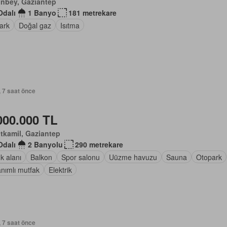
inbey, Gaziantep
Odalı
1 Banyo
181 metrekare
ark
Doğal gaz
Isıtma
, 7 saat önce
000.000 TL
tkamil, Gaziantep
Odalı
2 Banyolu
290 metrekare
k alanı
Balkon
Spor salonu
Uüzme havuzu
Sauna
Otopark
nımlı mutfak
Elektrik
, 7 saat önce