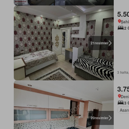
5.5
Şah
2 
21
resimler
3 hafta
3.7
Deni
3 
Asan
20
resimler