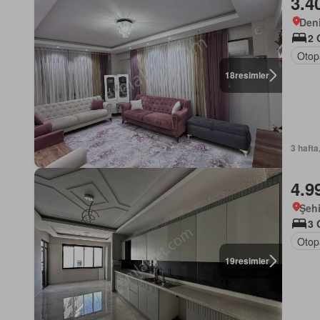
3.4
Deni
2 
Otop
18
resimler
3 hafta
4.9
Şehi
3 
Otop
19
resimler