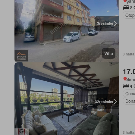
Şah
2 
Otop
3
resimler
Villa
3 hafta
17.
Şehi
4 
Çocu
Dona
32
resimler
3 hafta