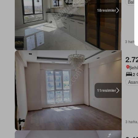
Balk
18
resimler
3 hafta
2.7
Şehi
2 
Asan
11
resimler
3 hafta