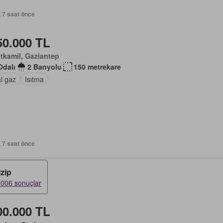
, 7 saat önce
50.000 TL
tkamil, Gaziantep
Odalı
2 Banyolu
150 metrekare
l gaz
Isıtma
, 7 saat önce
izip
006 sonuçlar
00.000 TL