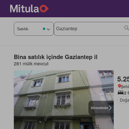
Bina satılık içinde Gaziantep il
281 mülk mevcut
5.2
Şehi
2 
Doğa
30
resimler