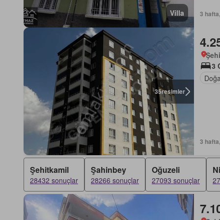
Villa
3 hafta
4.2
Şehi
3 
Doğa
35
resimler
3 hafta
Şehitkamil
Şahinbey
Oğuzeli
N
28432 sonuçlar
28266 sonuçlar
27093 sonuçlar
27
7.1