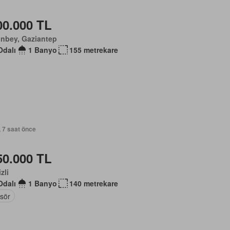
00.000 TL
inbey, Gaziantep
Odalı
1 Banyo
155 metrekare
, 7 saat önce
50.000 TL
zli
Odalı
1 Banyo
140 metrekare
sör