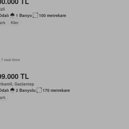
00.000 TL
zli
Odalı
1 Banyo
100 metrekare
ark
Kiler
, 7 saat önce
99.000 TL
tkamil, Gaziantep
Odalı
2 Banyolu
170 metrekare
ark