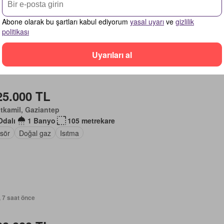
on
Asansör
Otopark
Abone olarak bu şartları kabul ediyorum
yasal uyarı
ve
gizlilik
politikası
Uyarıları al
, 7 saat önce
25.000 TL
tkamil, Gaziantep
Odalı
1 Banyo
105 metrekare
sör
Doğal gaz
Isıtma
, 7 saat önce