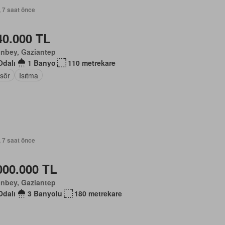
, 7 saat önce
40.000 TL
inbey, Gaziantep
Odalı
1 Banyo
110 metrekare
sör
Isıtma
, 7 saat önce
000.000 TL
inbey, Gaziantep
Odalı
3 Banyolu
180 metrekare