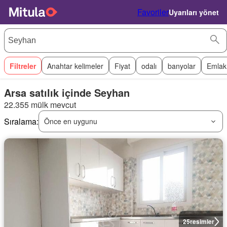
Favoriler
Uyarıları yönet
Filtreler
Anahtar kelimeler
Fiyat
odalı
banyolar
Emlak
Arsa satılık içinde Seyhan
22.355 mülk mevcut
Sıralama:
Önce en uygunu
25
resimler