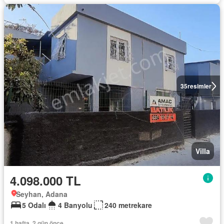
35
resimler
Villa
4.098.000 TL
Seyhan, Adana
5 Odalı
4 Banyolu
240 metrekare
1 hafta, 2 gün önce