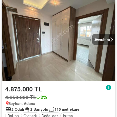
30
resimler
4.875.000 TL
4.950.000 TL
2%
Seyhan, Adana
2 Odalı
2 Banyolu
110 metrekare
Balkon
Otopark
Doğal gaz
Isıtma