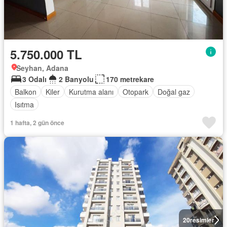
5.750.000 TL
Seyhan, Adana
3 Odalı
2 Banyolu
170 metrekare
Balkon
Kiler
Kurutma alanı
Otopark
Doğal gaz
Isıtma
1 hafta, 2 gün önce
20
resimler