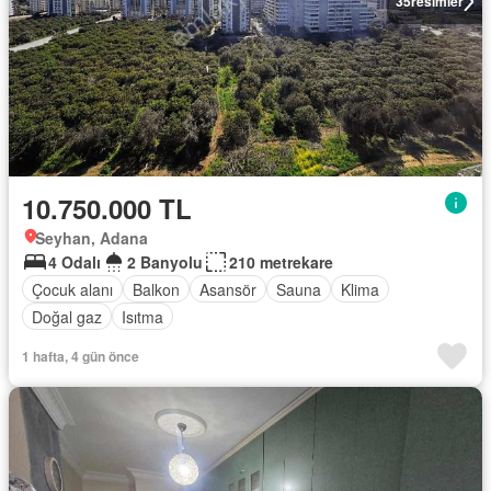
35
resimler
10.750.000 TL
Seyhan, Adana
4 Odalı
2 Banyolu
210 metrekare
Çocuk alanı
Balkon
Asansör
Sauna
Klima
Doğal gaz
Isıtma
1 hafta, 4 gün önce