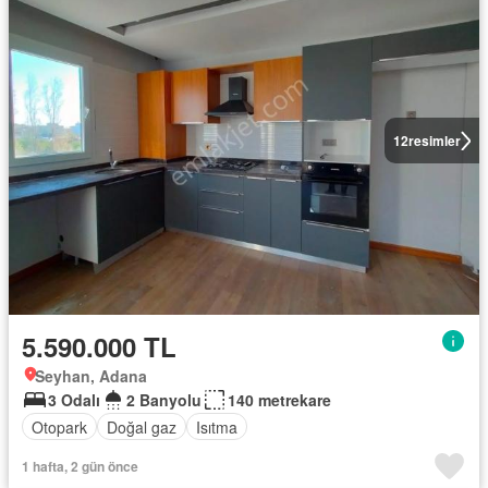
12
resimler
5.590.000 TL
Seyhan, Adana
3 Odalı
2 Banyolu
140 metrekare
Otopark
Doğal gaz
Isıtma
1 hafta, 2 gün önce