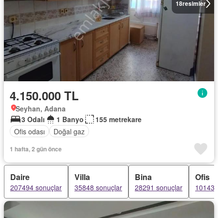
18
resimler
4.150.000 TL
Seyhan, Adana
3 Odalı
1 Banyo
155 metrekare
Ofis odası
Doğal gaz
1 hafta, 2 gün önce
Daire
Villa
Bina
Ofis
207494 sonuçlar
35848 sonuçlar
28291 sonuçlar
10143 