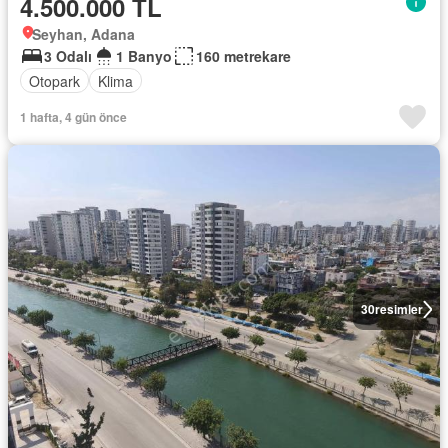
4.500.000 TL
Seyhan, Adana
3 Odalı
1 Banyo
160 metrekare
Otopark
Klima
1 hafta, 4 gün önce
30
resimler