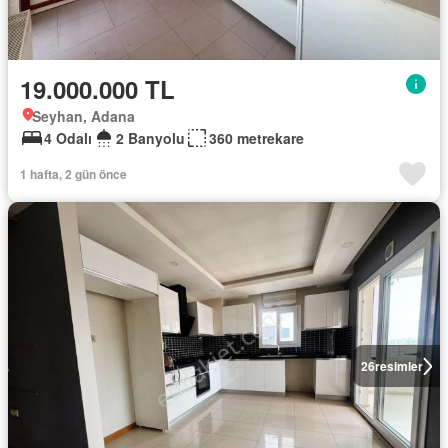
19.000.000 TL
Seyhan, Adana
4 Odalı
2 Banyolu
360 metrekare
1 hafta, 2 gün önce
26
resimler