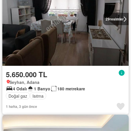
29
resimler
5.650.000 TL
Seyhan, Adana
4 Odalı
1 Banyo
180 metrekare
Doğal gaz
Isıtma
1 hafta, 3 gün önce