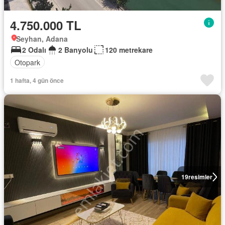
4.750.000 TL
Seyhan, Adana
2 Odalı
2 Banyolu
120 metrekare
Otopark
1 hafta, 4 gün önce
19
resimler