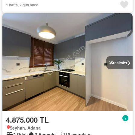
1 hafta, 2 gün önce
35
resimler
4.875.000 TL
Seyhan, Adana
2 Odalı
2 Banyolu
110 metrekare