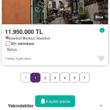
Bina
11.950.000 TL
İstanbul Merkez, İstanbul
301 metrekare
Bahçe
1 hafta, 5 gün önce
1
2
3
4
5
Kaydet arama
Yakındakiler