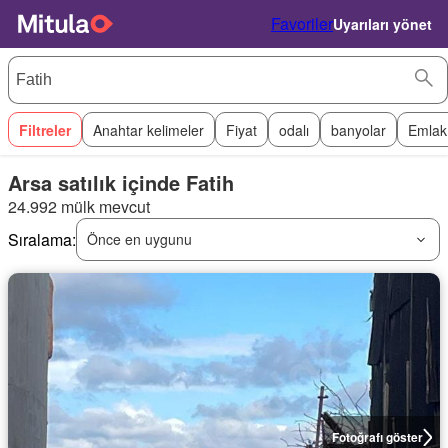
Favoriler
Uyarıları yönet
Filtreler
Anahtar kelimeler
Fiyat
odalı
banyolar
Emlak
Arsa satılık içinde Fatih
24.992 mülk mevcut
Sıralama:
Önce en uygunu
Fotoğrafı göster