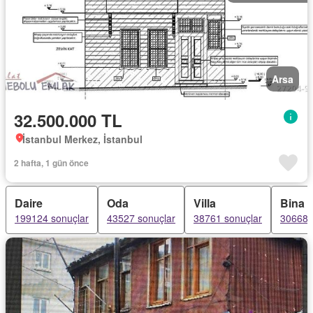
Arsa
32.500.000 TL
İstanbul Merkez, İstanbul
2 hafta, 1 gün önce
Daire
Oda
Villa
Bina
199124 sonuçlar
43527 sonuçlar
38761 sonuçlar
30668 