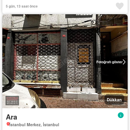
5 gün, 13 saat önce
Fotoğrafı göster
Dükkan
Ara
İstanbul Merkez, İstanbul