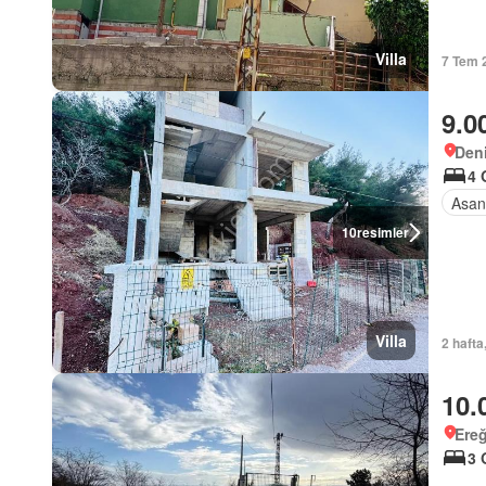
Villa
7 Tem 
9.0
Deni
4 
Asan
10
resimler
Villa
2 hafta
10.
Ereğ
3 