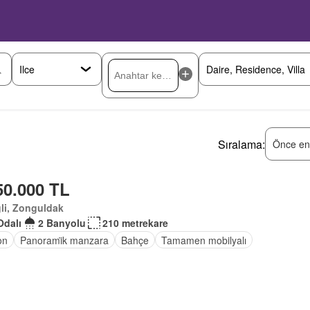
Sıralama:
Önce en
50.000 TL
li, Zonguldak
Odalı
2 Banyolu
210 metrekare
on
Panorami̇k manzara
Bahçe
Tamamen mobilyalı