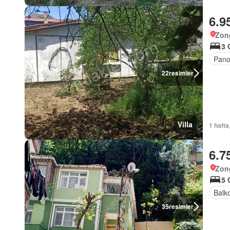
6.9
Zon
3 
Pano
22
resimler
Villa
1 hafta
6.7
Zon
5 
Balk
35
resimler