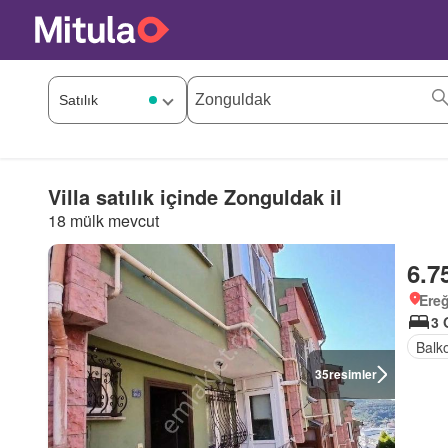
Villa satılık içinde Zonguldak il
18 mülk mevcut
6.7
Ereğ
3 
Balk
35
resimler