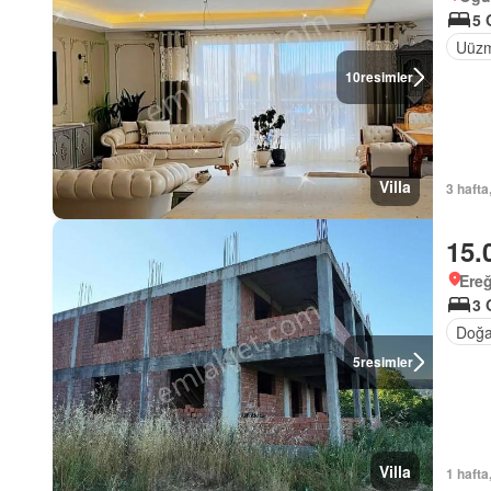
5 
Uüzm
10
resimler
Villa
3 hafta
15.
Ereğ
3 
Doğa
5
resimler
Villa
1 hafta