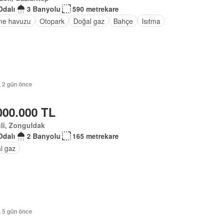
Odalı
3 Banyolu
590 metrekare
e havuzu
Otopark
Doğal gaz
Bahçe
Isıtma
, 2 gün önce
000.000 TL
li, Zonguldak
Odalı
2 Banyolu
165 metrekare
l gaz
, 5 gün önce