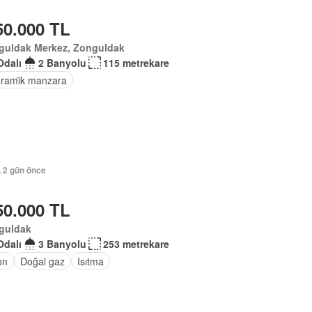
50.000 TL
guldak Merkez, Zonguldak
Odalı
2 Banyolu
115 metrekare
rami̇k manzara
, 2 gün önce
50.000 TL
guldak
Odalı
3 Banyolu
253 metrekare
on
Doğal gaz
Isıtma