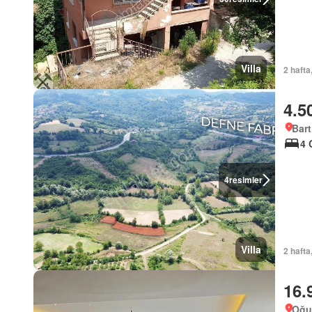
Villa
2 hafta
4.5
Bart
4 
4
resimler
Villa
2 hafta
16.
Oğuz