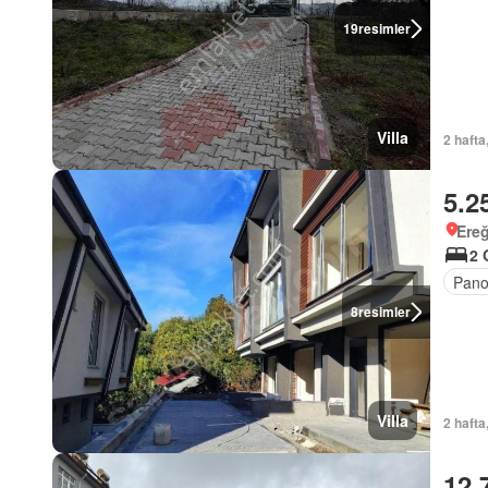
19
resimler
Villa
2 hafta
5.2
Ereğ
2 
Pano
8
resimler
Villa
2 hafta
12.