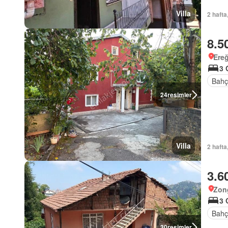
Villa
2 hafta
8.5
Ereğ
3 
Bahç
24
resimler
Villa
2 hafta
3.6
Zon
3 
Bahç
30
resimler