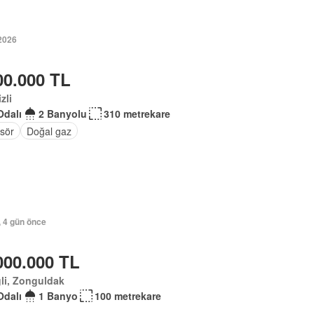
2026
00.000 TL
zli
Odalı
2 Banyolu
310 metrekare
sör
Doğal gaz
, 4 gün önce
000.000 TL
li, Zonguldak
Odalı
1 Banyo
100 metrekare