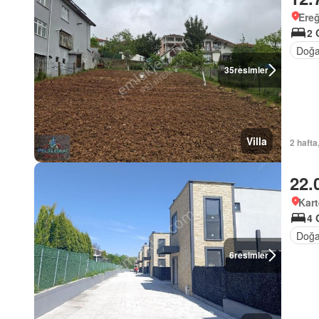
Ereğ
2 
Doğa
35
resimler
Villa
2 hafta
22.
Kart
4 
Doğa
6
resimler