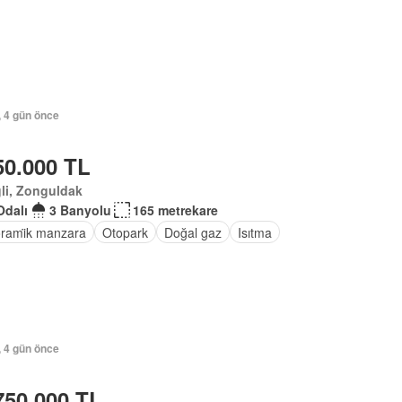
, 4 gün önce
50.000 TL
li, Zonguldak
Odalı
3 Banyolu
165 metrekare
rami̇k manzara
Otopark
Doğal gaz
Isıtma
, 4 gün önce
750.000 TL