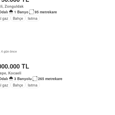
li, Zonguldak
Odalı
1 Banyo
95 metrekare
l gaz
Bahçe
Isıtma
, 4 gün önce
000.000 TL
epe, Kocaeli
Odalı
3 Banyolu
265 metrekare
l gaz
Bahçe
Isıtma