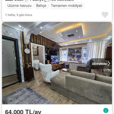
Uüzme havuzu
Bahçe
Tamamen mobilyalı
1 hafta, 3 gün önce
32
resimler
64.000 TL/ay