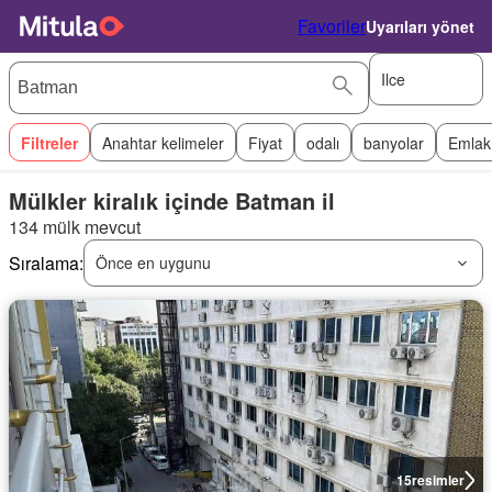
Favoriler
Uyarıları yönet
Ilce
Filtreler
Anahtar kelimeler
Fiyat
odalı
banyolar
Emlak
Mülkler kiralık içinde Batman il
134 mülk mevcut
Sıralama:
Önce en uygunu
15
resimler