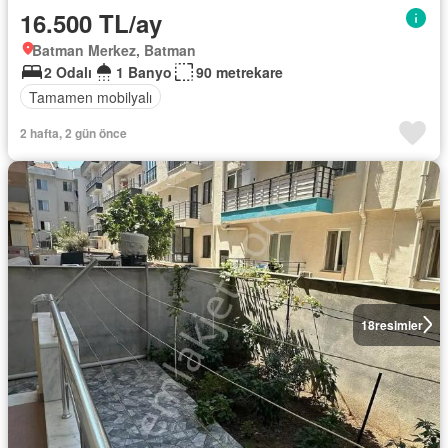
16.500 TL/ay
Batman Merkez, Batman
2 Odalı
1 Banyo
90 metrekare
Tamamen mobilyalı
2 hafta, 2 gün önce
18
resimler