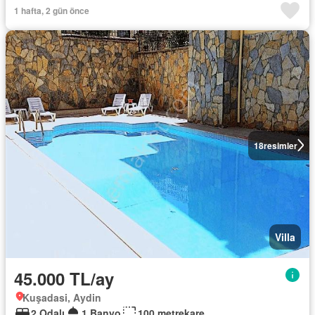
1 hafta, 2 gün önce
18
resimler
Villa
45.000 TL/ay
Kuşadasi, Aydin
2 Odalı
1 Banyo
100 metrekare