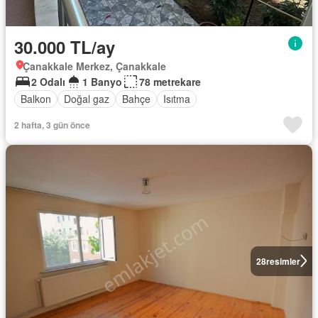
30.000 TL/ay
Çanakkale Merkez, Çanakkale
2 Odalı
1 Banyo
78 metrekare
Balkon
Doğal gaz
Bahçe
Isıtma
2 hafta, 3 gün önce
28
resimler