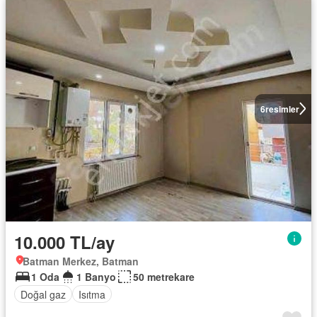
6
resimler
10.000 TL/ay
Batman Merkez, Batman
1 Oda
1 Banyo
50 metrekare
Doğal gaz
Isıtma