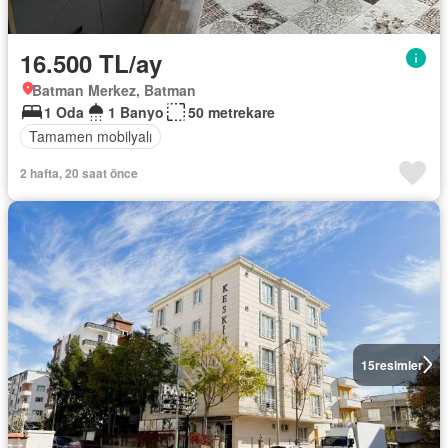
16.500 TL/ay
Batman Merkez, Batman
1 Oda
1 Banyo
50 metrekare
Tamamen mobilyalı
2 hafta, 20 saat önce
15
resimler