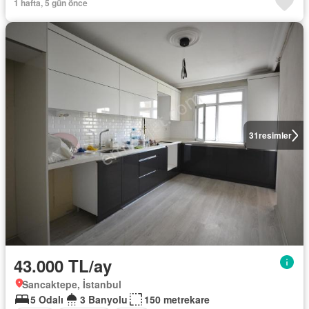
1 hafta, 5 gün önce
31
resimler
43.000 TL/ay
Sancaktepe, İstanbul
5 Odalı
3 Banyolu
150 metrekare