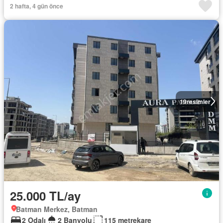
2 hafta, 4 gün önce
19
resimler
25.000 TL/ay
Batman Merkez, Batman
2 Odalı
2 Banyolu
115 metrekare