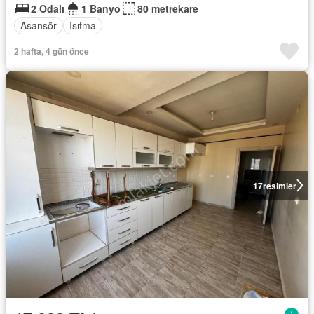
2 Odalı
1 Banyo
80 metrekare
Asansör
Isıtma
2 hafta, 4 gün önce
17
resimler