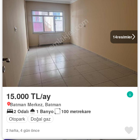
14
resimler
15.000 TL/ay
Batman Merkez, Batman
2 Odalı
1 Banyo
100 metrekare
Otopark
Doğal gaz
2 hafta, 4 gün önce