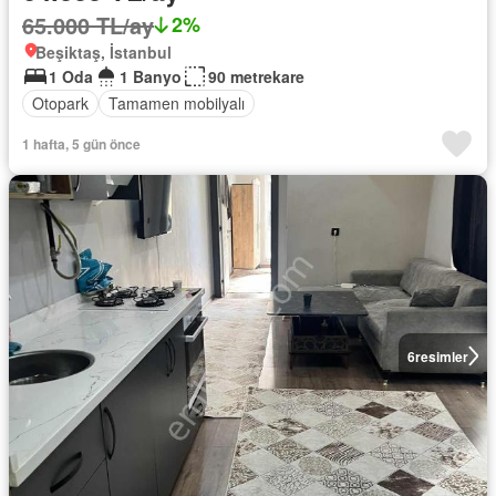
65.000 TL/ay
2%
Beşiktaş, İstanbul
1 Oda
1 Banyo
90 metrekare
Otopark
Tamamen mobilyalı
1 hafta, 5 gün önce
6
resimler