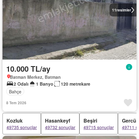
11
resimler
10.000 TL/ay
Batman Merkez, Batman
2 Odalı
1 Banyo
120 metrekare
Bahçe
8 Tem 2026
Kozluk
Hasankeyf
Beşiri
Gercüş
49735 sonuçlar
49732 sonuçlar
49715 sonuçlar
49711 s