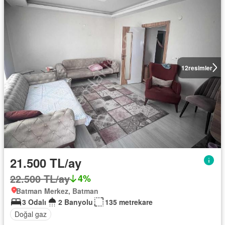
12
resimler
21.500 TL/ay
22.500 TL/ay
4%
Batman Merkez, Batman
3 Odalı
2 Banyolu
135 metrekare
Doğal gaz