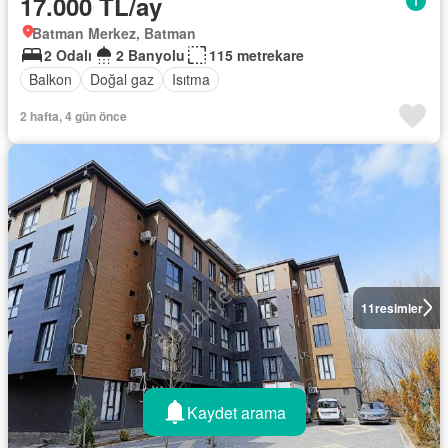
17.000 TL/ay
Batman Merkez, Batman
2 Odalı
2 Banyolu
115 metrekare
Balkon
Doğal gaz
Isıtma
2 hafta, 4 gün önce
11
resimler
Kaydet arama