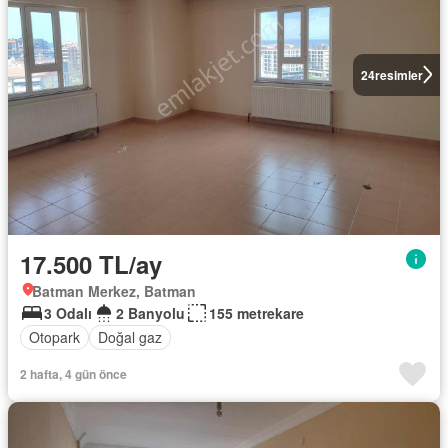
24
resimler
17.500 TL/ay
Batman Merkez, Batman
3 Odalı
2 Banyolu
155 metrekare
Otopark
Doğal gaz
2 hafta, 4 gün önce