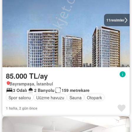
11
resimler
85.000 TL/ay
Bayrampaşa, İstanbul
3 Odalı
2 Banyolu
159 metrekare
Spor salonu
Uüzme havuzu
Sauna
Otopark
1 hafta, 2 gün önce