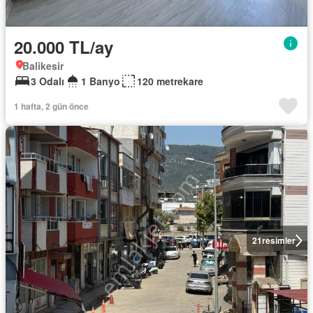
20.000 TL/ay
Balikesir
3 Odalı
1 Banyo
120 metrekare
1 hafta, 2 gün önce
21
resimler