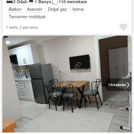
2 Odalı
1 Banyo
110 metrekare
Balkon
Asansör
Doğal gaz
Isıtma
Tamamen mobilyalı
1 hafta, 2 gün önce
14
resimler