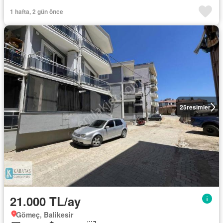
1 hafta, 2 gün önce
25
resimler
21.000 TL/ay
Gömeç, Balikesir