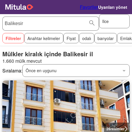
Favoriler
Uyarıları yönet
Ilce
Filtreler
Anahtar kelimeler
Fiyat
odalı
banyolar
Emlak
Mülkler kiralık içinde Balikesir il
1.660 mülk mevcut
Sıralama:
Önce en uygunu
26
resimler