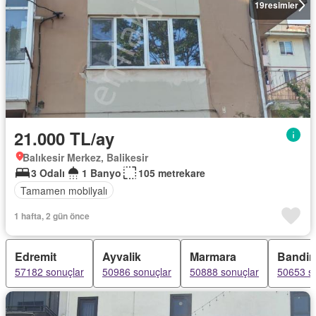
19
resimler
21.000 TL/ay
Balıkesir Merkez, Balikesir
3 Odalı
1 Banyo
105 metrekare
Tamamen mobilyalı
1 hafta, 2 gün önce
Edremit
Ayvalik
Marmara
Bandi
57182 sonuçlar
50986 sonuçlar
50888 sonuçlar
50653 s