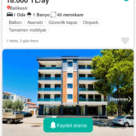
Balikesir
1 Oda
1 Banyo
45 metrekare
Balkon
Asansör
Güvenlik kapısı
Otopark
Tamamen mobilyalı
1 hafta, 3 gün önce
23
resimler
Kaydet arama