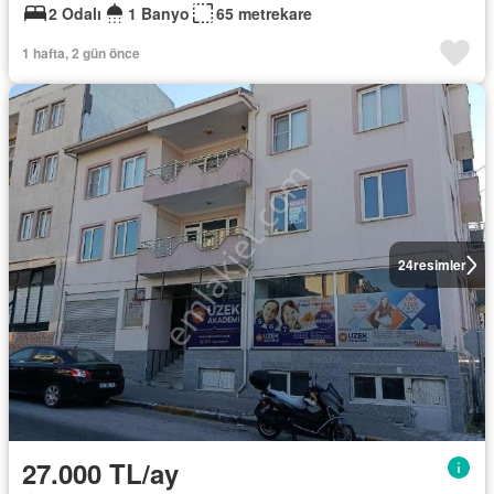
2 Odalı
1 Banyo
65 metrekare
1 hafta, 2 gün önce
24
resimler
27.000 TL/ay