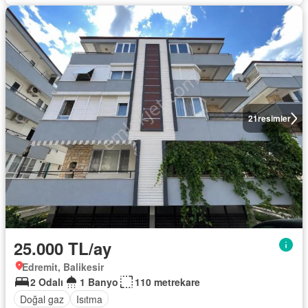
21
resimler
25.000 TL/ay
Edremit, Balikesir
2 Odalı
1 Banyo
110 metrekare
Doğal gaz
Isıtma