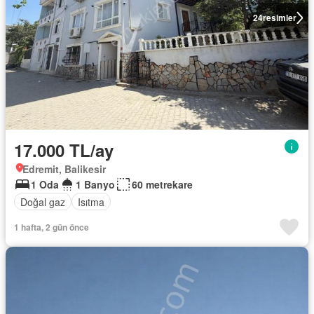
24
resimler
17.000 TL/ay
Edremit, Balikesir
1 Oda
1 Banyo
60 metrekare
Doğal gaz
Isıtma
1 hafta, 2 gün önce