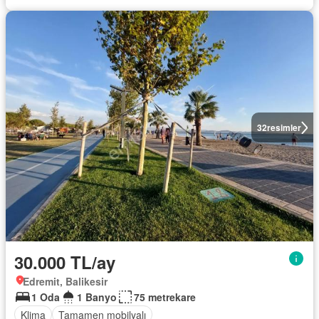
32
resimler
30.000 TL/ay
Edremit, Balikesir
1 Oda
1 Banyo
75 metrekare
Klima
Tamamen mobilyalı