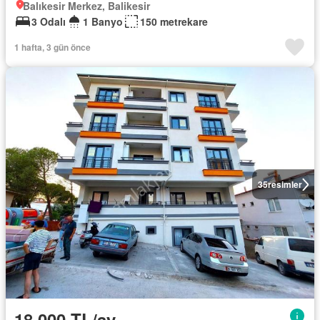
Balıkesir Merkez, Balikesir
3 Odalı
1 Banyo
150 metrekare
1 hafta, 3 gün önce
35
resimler
18.000 TL/ay