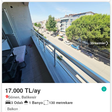
35
resimler
17.000 TL/ay
Gönen, Balikesir
3 Odalı
1 Banyo
130 metrekare
Balkon