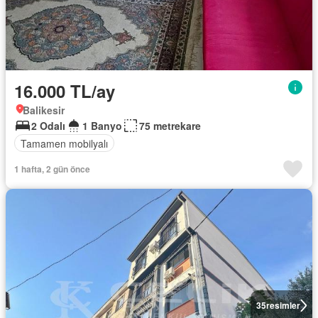
16.000 TL/ay
Balikesir
2 Odalı
1 Banyo
75 metrekare
Tamamen mobilyalı
1 hafta, 2 gün önce
35
resimler