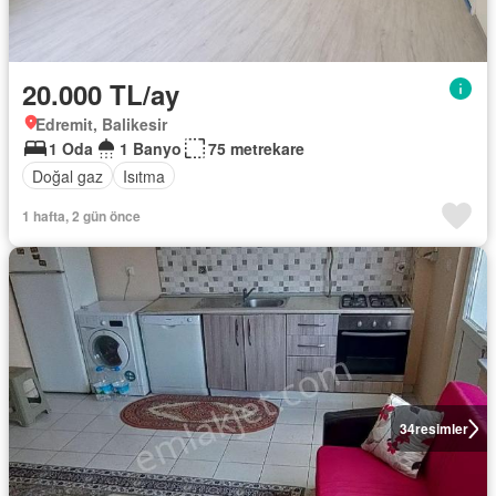
20.000 TL/ay
Edremit, Balikesir
1 Oda
1 Banyo
75 metrekare
Doğal gaz
Isıtma
1 hafta, 2 gün önce
34
resimler