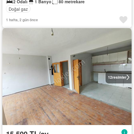
2 Odalı
1 Banyo
80 metrekare
Doğal gaz
1 hafta, 2 gün önce
12
resimler
15.500 TL/ay