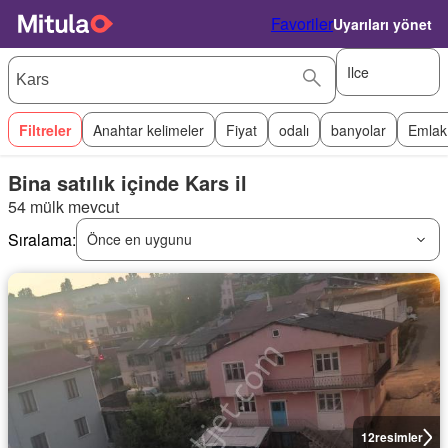
Favoriler
Uyarıları yönet
Ilce
Filtreler
Anahtar kelimeler
Fiyat
odalı
banyolar
Emlak
Bina satılık içinde Kars il
54 mülk mevcut
Sıralama:
Önce en uygunu
12
resimler