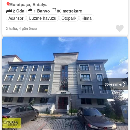
Muratpaşa, Antalya
2 Odalı
1 Banyo
80 metrekare
Asansör
Uüzme havuzu
Otopark
Klima
2 hafta, 4 gün önce
35
resimler