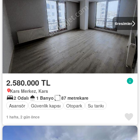
6
resimler
2.580.000 TL
Kars Merkez, Kars
2 Odalı
1 Banyo
87 metrekare
Asansör
Güvenlik kapısı
Otopark
Su tankı
1 hafta, 2 gün önce