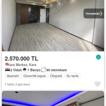
15
resimler
2.570.000 TL
Kars Merkez, Kars
2 Odalı
1 Banyo
90 metrekare
Asansör
Güvenlik kapısı
Otopark
Su tankı
1 hafta, 2 gün önce