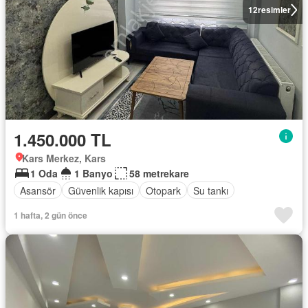
12
resimler
1.450.000 TL
Kars Merkez, Kars
1 Oda
1 Banyo
58 metrekare
Asansör
Güvenlik kapısı
Otopark
Su tankı
1 hafta, 2 gün önce