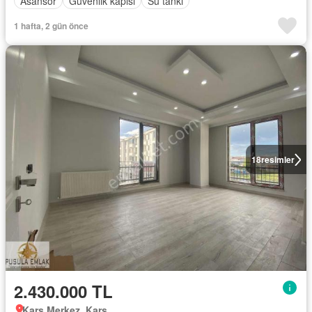
Asansör
Güvenlik kapısı
Su tankı
1 hafta, 2 gün önce
18
resimler
2.430.000 TL
Kars Merkez, Kars