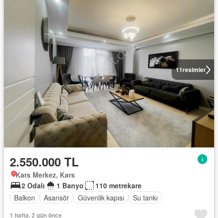
11
resimler
2.550.000 TL
Kars Merkez, Kars
2 Odalı
1 Banyo
110 metrekare
Balkon
Asansör
Güvenlik kapısı
Su tankı
1 hafta, 2 gün önce