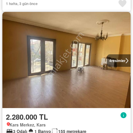
1 hafta, 3 gün önce
4
resimler
2.280.000 TL
Kars Merkez, Kars
3 Odalı
1 Banyo
155 metrekare