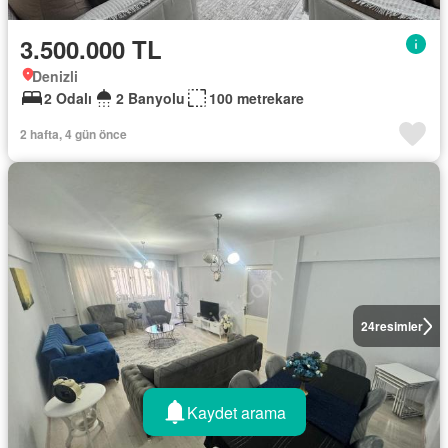
3.500.000 TL
Denizli
2 Odalı
2 Banyolu
100 metrekare
2 hafta, 4 gün önce
24
resimler
Kaydet arama