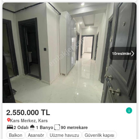
10
resimler
2.550.000 TL
Kars Merkez, Kars
2 Odalı
1 Banyo
90 metrekare
Balkon
Asansör
Uüzme havuzu
Güvenlik kapısı