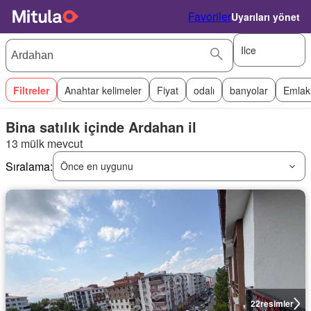
Favoriler
Uyarıları yönet
Ilce
Filtreler
Anahtar kelimeler
Fiyat
odalı
banyolar
Emlak
Bina satılık içinde Ardahan il
13 mülk mevcut
Sıralama:
Önce en uygunu
22
resimler