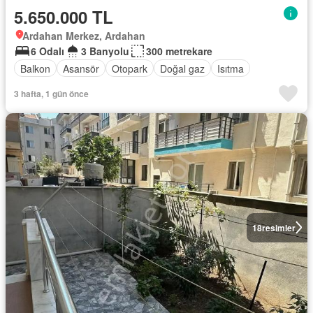
5.650.000 TL
Ardahan Merkez, Ardahan
6 Odalı
3 Banyolu
300 metrekare
Balkon
Asansör
Otopark
Doğal gaz
Isıtma
3 hafta, 1 gün önce
18
resimler