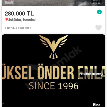
280.000 TL
Üsküdar, İstanbul
1 hafta, 3 saat önce
Fotoğrafı göster
Bina