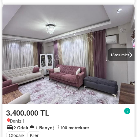
18
resimler
3.400.000 TL
Denizli
2 Odalı
1 Banyo
100 metrekare
Otopark
Kiler