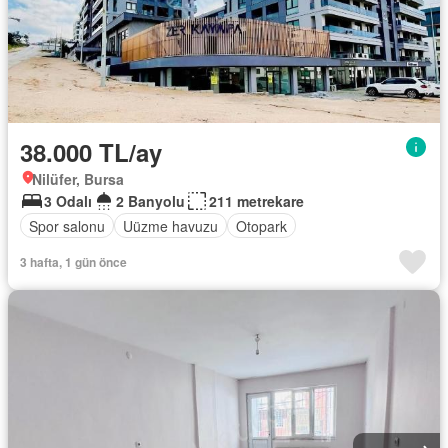
38.000 TL/ay
Nilüfer, Bursa
3 Odalı
2 Banyolu
211 metrekare
Spor salonu
Uüzme havuzu
Otopark
3 hafta, 1 gün önce