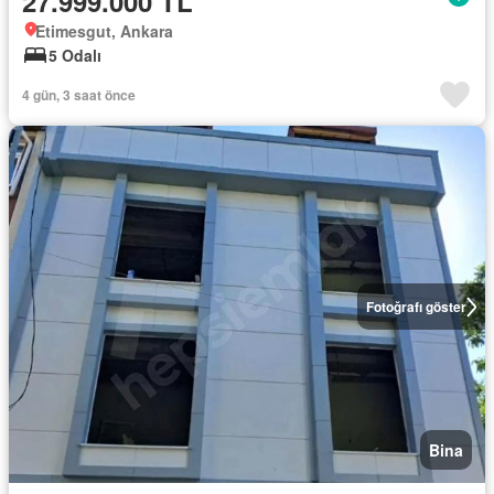
27.999.000 TL
Etimesgut, Ankara
5 Odalı
4 gün, 3 saat önce
Fotoğrafı göster
Bina