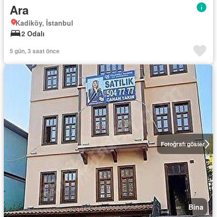
Ara
Kadiköy, İstanbul
2 Odalı
5 gün, 3 saat önce
Fotoğrafı göster
Bina