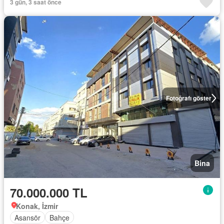
3 gün, 3 saat önce
Fotoğrafı göster
Bina
70.000.000 TL
Konak, İzmir
Asansör
Bahçe