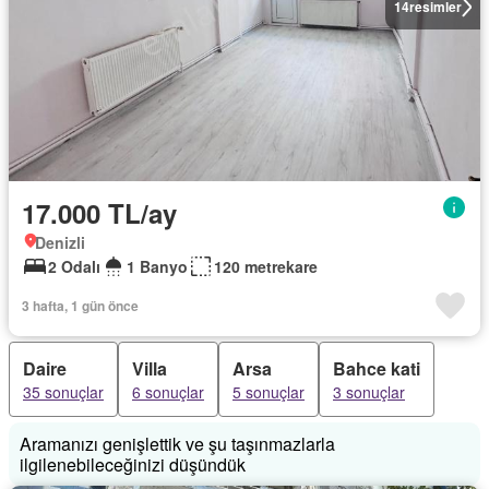
14
resimler
17.000 TL/ay
Denizli
2 Odalı
1 Banyo
120 metrekare
3 hafta, 1 gün önce
Daire
Villa
Arsa
Bahce kati
35 sonuçlar
6 sonuçlar
5 sonuçlar
3 sonuçlar
Aramanızı genişlettik ve şu taşınmazlarla
ilgilenebileceğinizi düşündük