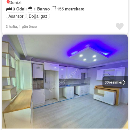
Denizli
3 Odalı
1 Banyo
155 metrekare
Asansör
Doğal gaz
3 hafta, 1 gün önce
30
resimler