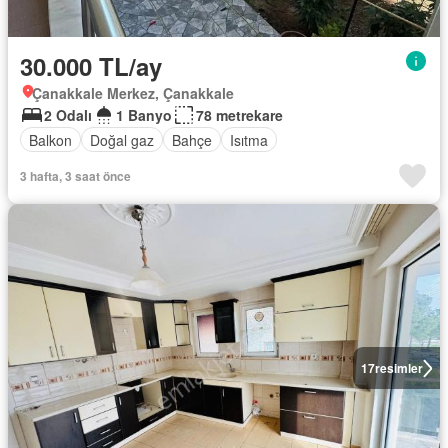
30.000 TL/ay
Çanakkale Merkez, Çanakkale
2 Odalı
1 Banyo
78 metrekare
Balkon
Doğal gaz
Bahçe
Isıtma
3 hafta, 3 saat önce
17
resimler