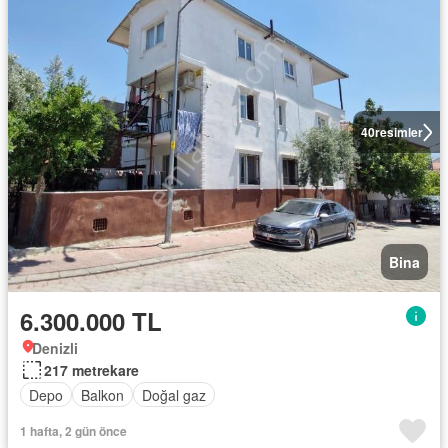
40
resimler
Bina
6.300.000 TL
Denizli
217 metrekare
Depo
Balkon
Doğal gaz
1 hafta, 2 gün önce