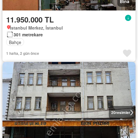
Bina
11.950.000 TL
İstanbul Merkez, İstanbul
301 metrekare
Bahçe
1 hafta, 2 gün önce
20
resimler