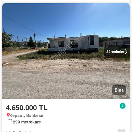
34
resimler
Bina
4.650.000 TL
Kepsut, Balikesir
299 metrekare