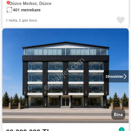
Düzce Merkez, Düzce
401 metrekare
1 hafta, 2 gün önce
29
resimler
Bina