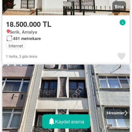
Bina
18.500.000 TL
Serik, Antalya
451 metrekare
Internet
1 hafta, 3 gün önce
34
resimler
Kaydet arama