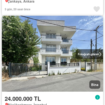
Çankaya, Ankara
3 gün, 20 saat önce
Fotoğrafı göster
Bina
24.000.000 TL
Büyükçekmece, İstanbul