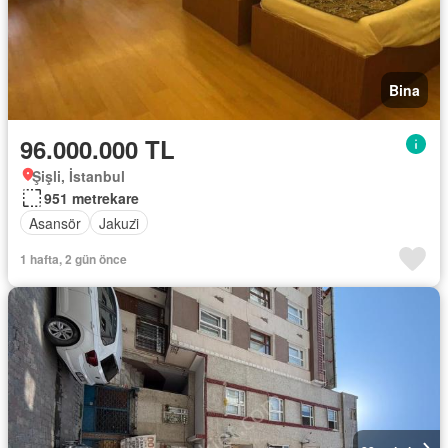
Bina
96.000.000 TL
Şişli, İstanbul
951 metrekare
Asansör
Jakuzi̇
1 hafta, 2 gün önce