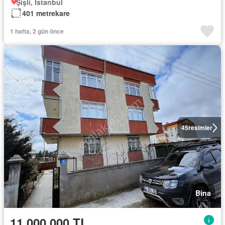
Şişli, İstanbul
401 metrekare
1 hafta, 2 gün önce
45
resimler
Bina
11.000.000 TL