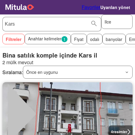
Favoriler
Uyarıları yönet
Ilce
Anahtar kelimeler
Filtreler
1
Fiyat
odalı
banyolar
Em
Bina satılık komple içinde Kars il
2 mülk mevcut
Sıralama:
Önce en uygunu
4
resimler