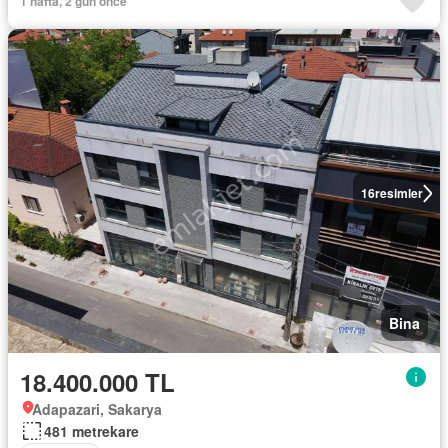
1 hafta, 2 gün önce
16
resimler
Bina
18.400.000 TL
Adapazari, Sakarya
481 metrekare