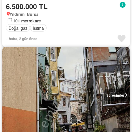
6.500.000 TL
Yildirim, Bursa
101 metrekare
Doğal gaz
Isıtma
1 hafta, 2 gün önce
35
resimler