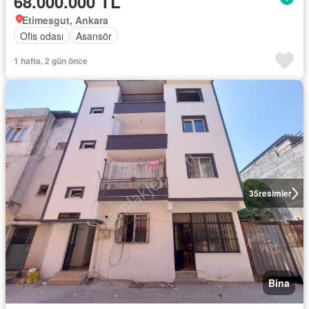
68.000.000 TL
Etimesgut, Ankara
Ofis odası
Asansör
1 hafta, 2 gün önce
35
resimler
Bina