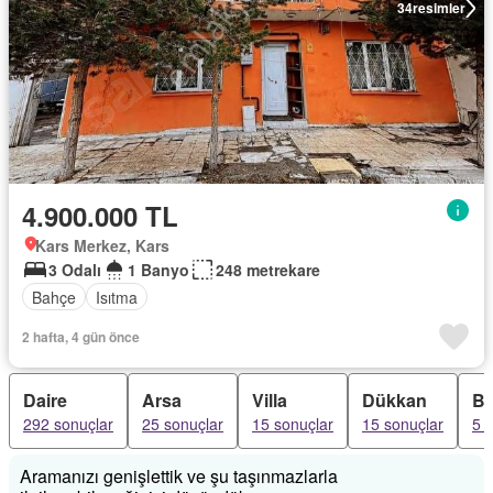
34
resimler
4.900.000 TL
Kars Merkez, Kars
3 Odalı
1 Banyo
248 metrekare
Bahçe
Isıtma
2 hafta, 4 gün önce
Daire
Arsa
Villa
Dükkan
Ba
292 sonuçlar
25 sonuçlar
15 sonuçlar
15 sonuçlar
5 
Aramanızı genişlettik ve şu taşınmazlarla