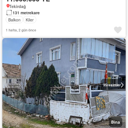
Tekirdağ
131 metrekare
Balkon
Kiler
1 hafta, 2 gün önce
35
resimler
Bina