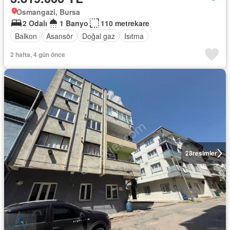
Osmangazi, Bursa
2 Odalı
1 Banyo
110 metrekare
Balkon
Asansör
Doğal gaz
Isıtma
2 hafta, 4 gün önce
28
resimler