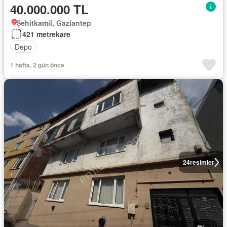
40.000.000 TL
Şehitkamil, Gaziantep
421 metrekare
Depo
1 hafta, 2 gün önce
24
resimler