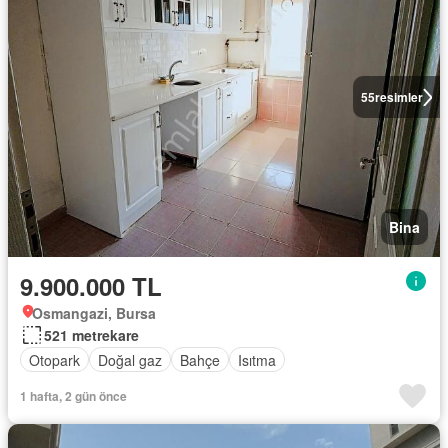
55
resimler
Bina
9.900.000 TL
Osmangazi, Bursa
521 metrekare
Otopark
Doğal gaz
Bahçe
Isıtma
1 hafta, 2 gün önce