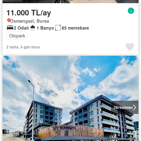
11.000 TL/ay
Osmangazi, Bursa
2 Odalı
1 Banyo
85 metrekare
Otopark
2 hafta, 4 gün önce
26
resimler