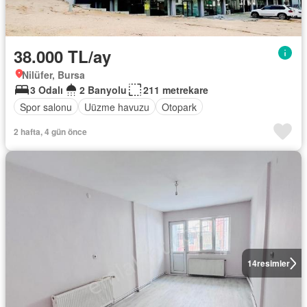
38.000 TL/ay
Nilüfer, Bursa
3 Odalı
2 Banyolu
211 metrekare
Spor salonu
Uüzme havuzu
Otopark
2 hafta, 4 gün önce
14
resimler