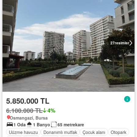
27
resimler
5.850.000 TL
6.100.000 TL
4%
Osmangazi, Bursa
1 Oda
1 Banyo
65 metrekare
Uüzme havuzu
Donanımlı mutfak
Çocuk alanı
Otopark