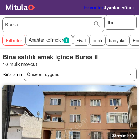
Favoriler
Uyarıları yönet
Ilce
Anahtar kelimeler
Filtreler
1
Fiyat
odalı
banyolar
Em
Bina satılık emek içinde Bursa il
10 mülk mevcut
Sıralama:
Önce en uygunu
33
resimler