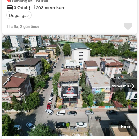
Osmangazi, Bursa
3 Odalı
203 metrekare
Doğal gaz
1 hafta, 2 gün önce
22
resimler
Bina