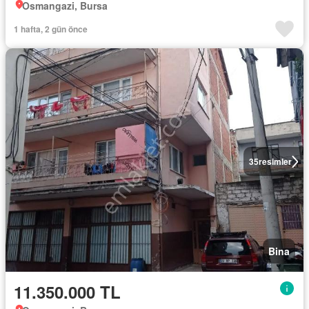
Osmangazi, Bursa
1 hafta, 2 gün önce
35
resimler
Bina
11.350.000 TL