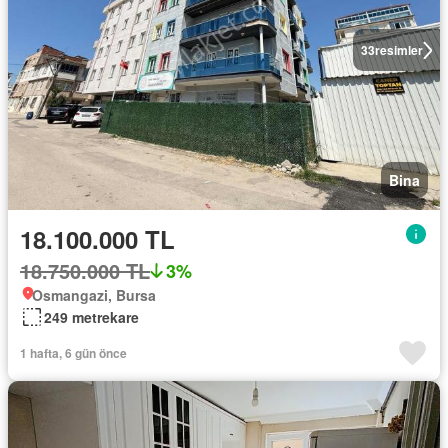
33
resimler
Bina
18.100.000 TL
18.750.000 TL
3%
Osmangazi, Bursa
249 metrekare
1 hafta, 6 gün önce