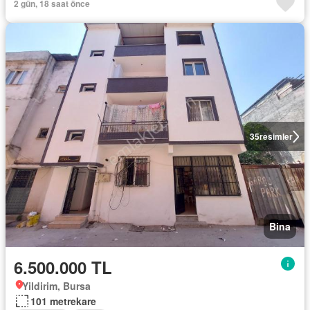
2 gün, 18 saat önce
35
resimler
Bina
6.500.000 TL
Yildirim, Bursa
101 metrekare