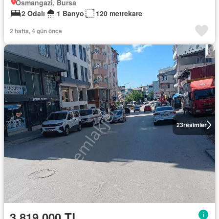
Osmangazi, Bursa
2 Odalı
1 Banyo
120 metrekare
2 hafta, 4 gün önce
23
resimler
3.819.000 TL