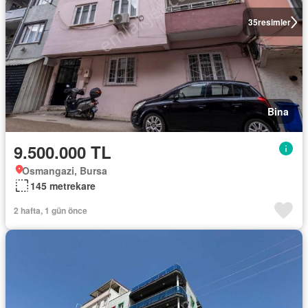
35
resimler
Bina
9.500.000 TL
Osmangazi, Bursa
145 metrekare
2 hafta, 1 gün önce